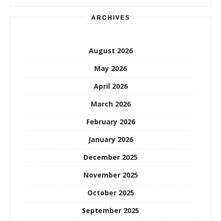
ARCHIVES
August 2026
May 2026
April 2026
March 2026
February 2026
January 2026
December 2025
November 2025
October 2025
September 2025