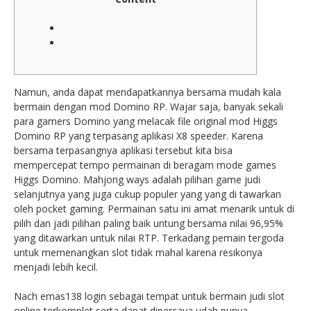
Namun, anda dapat mendapatkannya bersama mudah kala
bermain dengan mod Domino RP. Wajar saja, banyak sekali
para gamers Domino yang melacak file original mod Higgs
Domino RP yang terpasang aplikasi X8 speeder. Karena
bersama terpasangnya aplikasi tersebut kita bisa
mempercepat tempo permainan di beragam mode games
Higgs Domino. Mahjong ways adalah pilihan game judi
selanjutnya yang juga cukup populer yang yang di tawarkan
oleh pocket gaming. Permainan satu ini amat menarik untuk di
pilih dan jadi pilihan paling baik untung bersama nilai 96,95%
yang ditawarkan untuk nilai RTP. Terkadang pemain tergoda
untuk memenangkan slot tidak mahal karena resikonya
menjadi lebih kecil.
Nach emas138 login sebagai tempat untuk bermain judi slot
online terkomplet serta dapat dipercaya udah punya