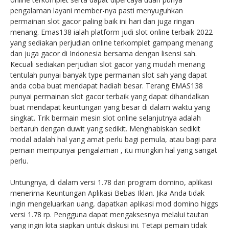
pengalaman layani member-nya pasti menyuguhkan
permainan slot gacor paling baik ini hari dan juga ringan
menang. Emas138 ialah platform judi slot online terbaik 2022
yang sediakan perjudian online terkomplet gampang menang
dan juga gacor di Indonesia bersama dengan lisensi sah.
Kecuali sediakan perjudian slot gacor yang mudah menang
tentulah punyai banyak type permainan slot sah yang dapat
anda coba buat mendapat hadiah besar. Terang EMAS138
punyai permainan slot gacor terbaik yang dapat dihandalkan
buat mendapat keuntungan yang besar di dalam waktu yang
singkat. Trik bermain mesin slot online selanjutnya adalah
bertaruh dengan duwit yang sedikit. Menghabiskan sedikit
modal adalah hal yang amat perlu bagi pemula, atau bagi para
pemain mempunyai pengalaman , itu mungkin hal yang sangat
perlu.
Untungnya, di dalam versi 1.78 dari program domino, aplikasi
menerima Keuntungan Aplikasi Bebas Iklan. Jika Anda tidak
ingin mengeluarkan uang, dapatkan aplikasi mod domino higgs
versi 1.78 rp. Pengguna dapat mengaksesnya melalui tautan
yang ingin kita siapkan untuk diskusi ini. Tetapi pemain tidak