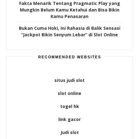
Fakta Menarik Tentang Pragmatic Play yang
Mungkin Belum Kamu Ketahui dan Bisa Bikin
Kamu Penasaran
Bukan Cuma Hoki, Ini Rahasia di Balik Sensasi
“Jackpot Bikin Senyum Lebar” di Slot Online
RECOMMENDED WEBSITES
situs judi slot
slot online
togel hk
link gacor
Judi slot