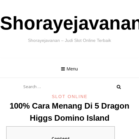
Skip
Shorayejavana
to
content
Shorayejavanan – Judi Slot Online Terbaik
Menu
Search
for:
SLOT ONLINE
100% Cara Menang Di 5 Dragon
Higgs Domino Island
Content