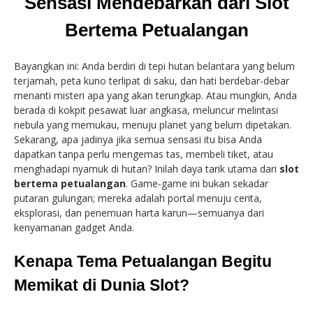
Sensasi Mendebarkan dari Slot
Bertema Petualangan
Bayangkan ini: Anda berdiri di tepi hutan belantara yang belum
terjamah, peta kuno terlipat di saku, dan hati berdebar-debar
menanti misteri apa yang akan terungkap. Atau mungkin, Anda
berada di kokpit pesawat luar angkasa, meluncur melintasi
nebula yang memukau, menuju planet yang belum dipetakan.
Sekarang, apa jadinya jika semua sensasi itu bisa Anda
dapatkan tanpa perlu mengemas tas, membeli tiket, atau
menghadapi nyamuk di hutan? Inilah daya tarik utama dari
slot
bertema petualangan
. Game-game ini bukan sekadar
putaran gulungan; mereka adalah portal menuju cerita,
eksplorasi, dan penemuan harta karun—semuanya dari
kenyamanan gadget Anda.
Kenapa Tema Petualangan Begitu
Memikat di Dunia Slot?