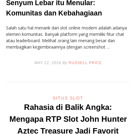
Senyum Lebar itu Menular:
Komunitas dan Kebahagiaan
Salah satu hal menarik dari slot online modern adalah adanya
elemen komunitas. Banyak platform yang memiliki fitur chat
atau leaderboard. Melihat orang lain menang besar dan
membagikan kegembiraannya (dengan screenshot …
MAY 22, 2026
By
RUSSELL PRICE
SITUS SLOT
Rahasia di Balik Angka:
Mengapa RTP Slot John Hunter
Aztec Treasure Jadi Favorit