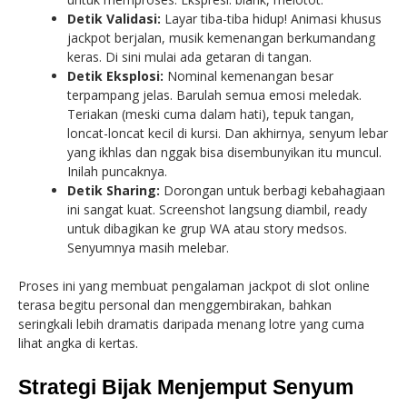
Detik Validasi:
Layar tiba-tiba hidup! Animasi khusus
jackpot berjalan, musik kemenangan berkumandang
keras. Di sini mulai ada getaran di tangan.
Detik Eksplosi:
Nominal kemenangan besar
terpampang jelas. Barulah semua emosi meledak.
Teriakan (meski cuma dalam hati), tepuk tangan,
loncat-loncat kecil di kursi. Dan akhirnya, senyum lebar
yang ikhlas dan nggak bisa disembunyikan itu muncul.
Inilah puncaknya.
Detik Sharing:
Dorongan untuk berbagi kebahagiaan
ini sangat kuat. Screenshot langsung diambil, ready
untuk dibagikan ke grup WA atau story medsos.
Senyumnya masih melebar.
Proses ini yang membuat pengalaman jackpot di slot online
terasa begitu personal dan menggembirakan, bahkan
seringkali lebih dramatis daripada menang lotre yang cuma
lihat angka di kertas.
Strategi Bijak Menjemput Senyum