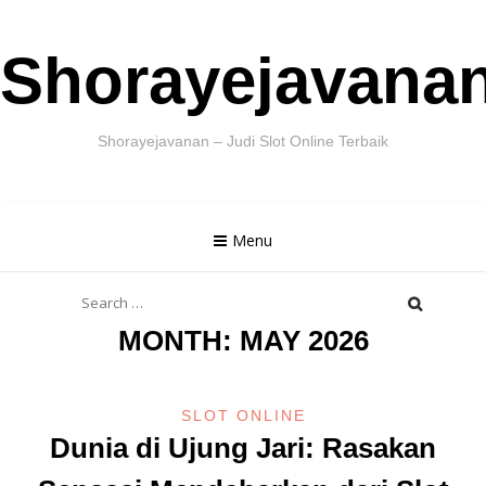
Skip
Shorayejavana
to
content
Shorayejavanan – Judi Slot Online Terbaik
Menu
Search
for:
MONTH:
MAY 2026
SLOT ONLINE
Dunia di Ujung Jari: Rasakan