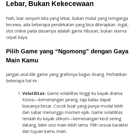
Lebar, Bukan Kekecewaan
Nah, biar senyum kita yang lebar, bukan mulut yang ternganga
kecewa, ada beberapa pendekatan yang bisa diterapkan. Ingat,
slot online pada dasarnya adalah game hiburan, bukan skema
cepat kaya.
Pilih Game yang “Ngomong” dengan Gaya
Main Kamu
Jangan asal klik game yang grafisnya bagus doang. Perhatikan
beberapa hal ini:
Volatilitas:
Game volatilitas tinggi itu kayak drama
Korea—kemenangan jarang, tapi kalau dapat
biasanya besar. Cocok buat yang punya modal lebih
dan sabar menunggu momen epik. Game volatilitas
rendah itu kayak sitkom—kemenangan kecil sering
datang, bikin sesi main lebih lama. Pilih sesuai karakter
dan tujuan kamu main.