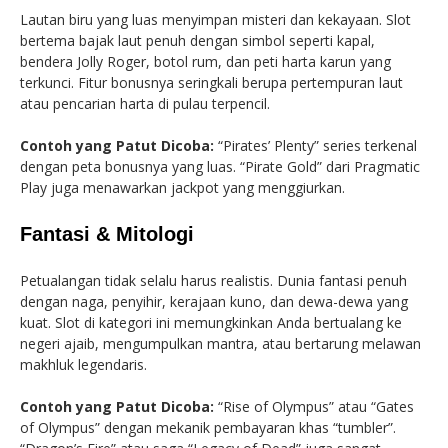
Lautan biru yang luas menyimpan misteri dan kekayaan. Slot
bertema bajak laut penuh dengan simbol seperti kapal,
bendera Jolly Roger, botol rum, dan peti harta karun yang
terkunci. Fitur bonusnya seringkali berupa pertempuran laut
atau pencarian harta di pulau terpencil.
Contoh yang Patut Dicoba:
“Pirates’ Plenty” series terkenal
dengan peta bonusnya yang luas. “Pirate Gold” dari Pragmatic
Play juga menawarkan jackpot yang menggiurkan.
Fantasi & Mitologi
Petualangan tidak selalu harus realistis. Dunia fantasi penuh
dengan naga, penyihir, kerajaan kuno, dan dewa-dewa yang
kuat. Slot di kategori ini memungkinkan Anda bertualang ke
negeri ajaib, mengumpulkan mantra, atau bertarung melawan
makhluk legendaris.
Contoh yang Patut Dicoba:
“Rise of Olympus” atau “Gates
of Olympus” dengan mekanik pembayaran khas “tumbler”.