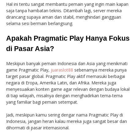
Hal ini tentu sangat membantu pemain yang ingin main kapan
saja tanpa hambatan teknis. Ditambah lagi, server mereka
dirancang supaya aman dan stabil, menghindari gangguan
selama sesi bermain berlangsung.
Apakah Pragmatic Play Hanya Fokus
di Pasar Asia?
Meskipun banyak pemain Indonesia dan Asia yang menikmati
game Pragmatic Play,
juaraslot88
sebenarnya mereka punya
target pasar global. Pragmatic Play aktif memasuki berbagai
negara di Eropa, Amerika Latin, dan Afrika. Mereka juga
menyesuaikan konten game agar relevan dengan budaya lokal
di tiap wilayah, misalnya dengan menghadirkan tema-tema
yang familiar bagi pemain setempat.
Jadi, meskipun kamu sering dengar nama Pragmatic Play di
Indonesia, jangan heran kalau mereka juga sangat besar dan
dihormati di pasar internasional.