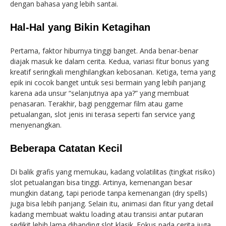
dengan bahasa yang lebih santai.
Hal-Hal yang Bikin Ketagihan
Pertama, faktor hiburnya tinggi banget. Anda benar-benar
diajak masuk ke dalam cerita. Kedua, variasi fitur bonus yang
kreatif seringkali menghilangkan kebosanan. Ketiga, tema yang
epik ini cocok banget untuk sesi bermain yang lebih panjang
karena ada unsur “selanjutnya apa ya?” yang membuat
penasaran. Terakhir, bagi penggemar film atau game
petualangan, slot jenis ini terasa seperti fan service yang
menyenangkan.
Beberapa Catatan Kecil
Di balik grafis yang memukau, kadang volatilitas (tingkat risiko)
slot petualangan bisa tinggi. Artinya, kemenangan besar
mungkin datang, tapi periode tanpa kemenangan (dry spells)
juga bisa lebih panjang. Selain itu, animasi dan fitur yang detail
kadang membuat waktu loading atau transisi antar putaran
sedikit lebih lama dibanding slot klasik. Fokus pada cerita juga