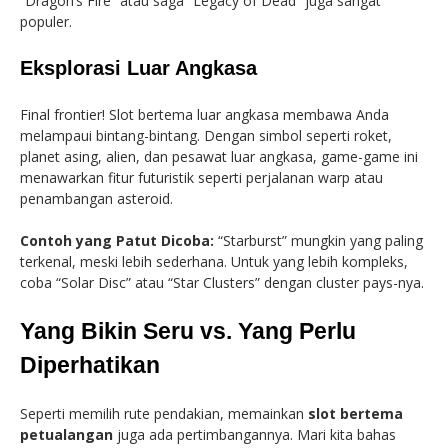
“Dragon’s Fire” atau saga “Legacy of Dead” juga sangat
populer.
Eksplorasi Luar Angkasa
Final frontier! Slot bertema luar angkasa membawa Anda
melampaui bintang-bintang. Dengan simbol seperti roket,
planet asing, alien, dan pesawat luar angkasa, game-game ini
menawarkan fitur futuristik seperti perjalanan warp atau
penambangan asteroid.
Contoh yang Patut Dicoba:
“Starburst” mungkin yang paling
terkenal, meski lebih sederhana. Untuk yang lebih kompleks,
coba “Solar Disc” atau “Star Clusters” dengan cluster pays-nya.
Yang Bikin Seru vs. Yang Perlu
Diperhatikan
Seperti memilih rute pendakian, memainkan
slot bertema
petualangan
juga ada pertimbangannya. Mari kita bahas