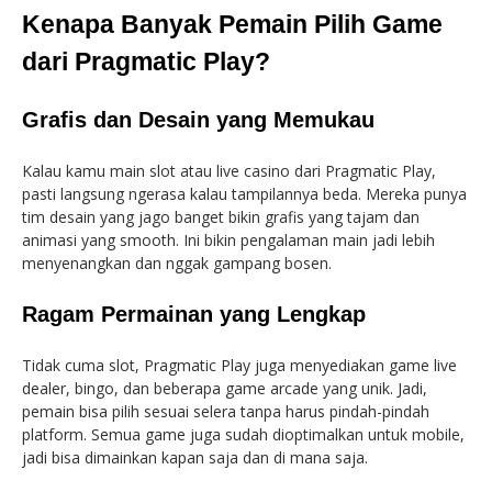
Kenapa Banyak Pemain Pilih Game
dari Pragmatic Play?
Grafis dan Desain yang Memukau
Kalau kamu main slot atau live casino dari Pragmatic Play,
pasti langsung ngerasa kalau tampilannya beda. Mereka punya
tim desain yang jago banget bikin grafis yang tajam dan
animasi yang smooth. Ini bikin pengalaman main jadi lebih
menyenangkan dan nggak gampang bosen.
Ragam Permainan yang Lengkap
Tidak cuma slot, Pragmatic Play juga menyediakan game live
dealer, bingo, dan beberapa game arcade yang unik. Jadi,
pemain bisa pilih sesuai selera tanpa harus pindah-pindah
platform. Semua game juga sudah dioptimalkan untuk mobile,
jadi bisa dimainkan kapan saja dan di mana saja.