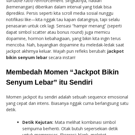
variable ratio reinforcement
. Singkatnya, hadiah
(kemenangan) diberikan dalam interval yang tidak bisa
diprediksi. Persis seperti kita scroll media sosial nunggu
notifikasi like—kita nggak tau kapan datangnya, tapi selalu
penasaran untuk cek lagi. Sensasi “hampir menang” (seperti
dapat simbol scatter atau bonus round) juga memicu
dopamine, hormon kebahagiaan, yang bikin kita ingin terus
mencoba. Nah, bayangkan dopamine itu meledak-ledak saat
jackpot akhirnya keluar. Wajah pun refleks berubah:
jackpot
bikin senyum lebar
secara instan!
Membedah Momen “Jackpot Bikin
Senyum Lebar” itu Sendiri
Momen jackpot itu sendiri adalah sebuah sequence emosional
yang cepat dan intens. Biasanya nggak cuma berlangsung satu
detik.
Detik Kejutan:
Mata melihat kombinasi simbol
sempurna berhenti. Otak butuh sepersekian detik
untuk memproses. Ekspresi: blank, melotot.