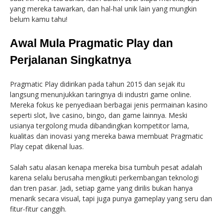
yang mereka tawarkan, dan hal-hal unik lain yang mungkin
belum kamu tahu!
Awal Mula Pragmatic Play dan
Perjalanan Singkatnya
Pragmatic Play didirikan pada tahun 2015 dan sejak itu
langsung menunjukkan taringnya di industri game online.
Mereka fokus ke penyediaan berbagai jenis permainan kasino
seperti slot, live casino, bingo, dan game lainnya. Meski
usianya tergolong muda dibandingkan kompetitor lama,
kualitas dan inovasi yang mereka bawa membuat Pragmatic
Play cepat dikenal luas.
Salah satu alasan kenapa mereka bisa tumbuh pesat adalah
karena selalu berusaha mengikuti perkembangan teknologi
dan tren pasar. Jadi, setiap game yang dirilis bukan hanya
menarik secara visual, tapi juga punya gameplay yang seru dan
fitur-fitur canggih.