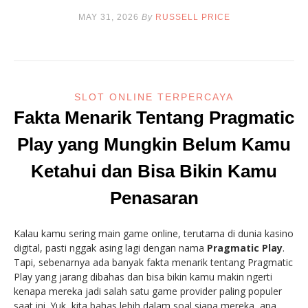
MAY 31, 2026
By
RUSSELL PRICE
SLOT ONLINE TERPERCAYA
Fakta Menarik Tentang Pragmatic
Play yang Mungkin Belum Kamu
Ketahui dan Bisa Bikin Kamu
Penasaran
Kalau kamu sering main game online, terutama di dunia kasino
digital, pasti nggak asing lagi dengan nama
Pragmatic Play
.
Tapi, sebenarnya ada banyak fakta menarik tentang Pragmatic
Play yang jarang dibahas dan bisa bikin kamu makin ngerti
kenapa mereka jadi salah satu game provider paling populer
saat ini. Yuk, kita bahas lebih dalam soal siapa mereka, apa