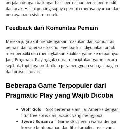
berjalan dengan baik agar hasil permainan benar-benar adil
dan acak. Hal ini penting supaya pemain merasa nyaman dan
percaya pada sistem mereka.
Feedback dari Komunitas Pemain
Mereka juga aktif mendengarkan masukan dari komunitas
pemain dan operator kasino. Feedback ini digunakan untuk
memperbaiki dan meningkatkan kualitas game ke depannya.
Jadi, Pragmatic Play nggak cuma menciptakan game secara
sepihak, tapi juga melibatkan para pengguna sebagai bagian
dari proses inovasi.
Beberapa Game Terpopuler dari
Pragmatic Play yang Wajib Dicoba
Wolf Gold
– Slot bertema alam liar Amerika dengan
fitur free spins dan jackpot yang menggoda.
Sweet Bonanza
– Game slot penuh warna dengan
konsep buah-buahan dan fitur tumbling reels yang