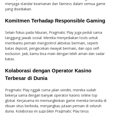
menjaga standar keamanan dan fairness dalam semua game
yang disediakan.
Komitmen Terhadap Responsible Gaming
Selain fokus pada hiburan, Pragmatic Play juga peduli sama
tanggung jawab sosial. Mereka menyediakan tools untuk
membantu pemain mengontrol aktivitas bermain, seperti
batas deposit, pengecekan riwayat bermain, dan opsi self-
exclusion. Jadi, kamu bisa main dengan lebih aman dan sadar
batas.
Kolaborasi dengan Operator Kasino
Terbesar di Dunia
Pragmatic Play nggak cuma jalan sendiri, mereka sudah
bekerja sama dengan banyak operator kasino online top
global. Kerjasama ini memungkinkan game mereka tersedia di
ribuan situs berbeda, menjangkau jutaan pemain di seluruh
dunia. Kolaborasi ini juga bikin Pragmatic Play terus