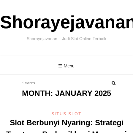
Skip
Shorayejavana
to
content
Shorayejavanan – Judi Slot Online Terbaik
Menu
Search
for:
MONTH:
JANUARY 2025
SITUS SLOT
Slot Berbunyi Nyaring: Strategi