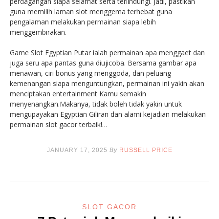
perdagangan siapa selamat serta terlindungi. Jadi, pastikan
guna memilih laman slot menggema terhebat guna
pengalaman melakukan permainan siapa lebih
menggembirakan.
Game Slot Egyptian Putar ialah permainan apa menggaet dan
juga seru apa pantas guna diujicoba. Bersama gambar apa
menawan, ciri bonus yang menggoda, dan peluang
kemenangan siapa menguntungkan, permainan ini yakin akan
menciptakan entertainment Kamu semakin
menyenangkan.Makanya, tidak boleh tidak yakin untuk
mengupayakan Egyptian Giliran dan alami kejadian melakukan
permainan slot gacor terbaik!…
JANUARY 17, 2025
By
RUSSELL PRICE
SLOT GACOR