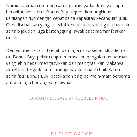
Namun, pemain memerlukan juga menyadari bahaya siapa
berkaitan serta fitur Bonus Buy, seperti kemungkinan
kehilangan duit dengan cepat serta kapasitas kecanduan judi.
Oleh disebabkan yang itu, vital kepada partisipan guna bermain
serta bijak dan juga bertanggung jawab saat memanfaatkan
ciri ini.
Dengan memahami faedah dan juga risiko sebab slot dengan
ciri Bonus Buy, pelaku dapat merasakan pengalaman bermain
yang lebih besar mengasyikkan dan menghasilkan.Makanya,
jika Kamu tergoda untuk mengupayakan nasib baik Kamu
serta fitur Bonus Buy, pastikanlah bagi bermain-main bersama
arif dan juga bertanggung jawab!…
JANUARY 18, 2025
By
RUSSELL PRICE
JUDI SLOT GACOR