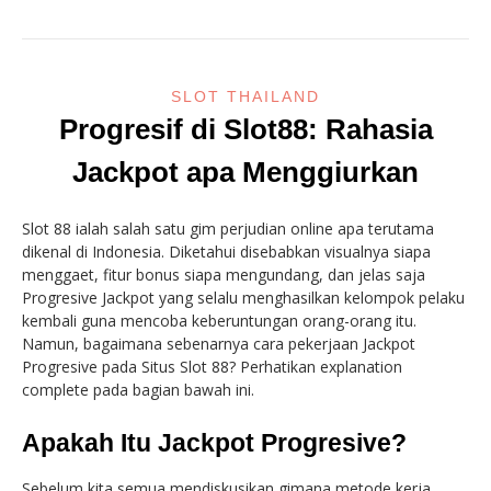
SLOT THAILAND
Progresif di Slot88: Rahasia
Jackpot apa Menggiurkan
Slot 88 ialah salah satu gim perjudian online apa terutama
dikenal di Indonesia. Diketahui disebabkan visualnya siapa
menggaet, fitur bonus siapa mengundang, dan jelas saja
Progresive Jackpot yang selalu menghasilkan kelompok pelaku
kembali guna mencoba keberuntungan orang-orang itu.
Namun, bagaimana sebenarnya cara pekerjaan Jackpot
Progresive pada Situs Slot 88? Perhatikan explanation
complete pada bagian bawah ini.
Apakah Itu Jackpot Progresive?
Sebelum kita semua mendiskusikan gimana metode kerja