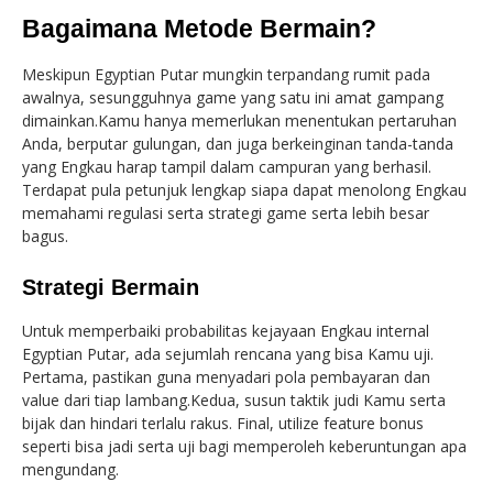
Bagaimana Metode Bermain?
Meskipun Egyptian Putar mungkin terpandang rumit pada
awalnya, sesungguhnya game yang satu ini amat gampang
dimainkan.Kamu hanya memerlukan menentukan pertaruhan
Anda, berputar gulungan, dan juga berkeinginan tanda-tanda
yang Engkau harap tampil dalam campuran yang berhasil.
Terdapat pula petunjuk lengkap siapa dapat menolong Engkau
memahami regulasi serta strategi game serta lebih besar
bagus.
Strategi Bermain
Untuk memperbaiki probabilitas kejayaan Engkau internal
Egyptian Putar, ada sejumlah rencana yang bisa Kamu uji.
Pertama, pastikan guna menyadari pola pembayaran dan
value dari tiap lambang.Kedua, susun taktik judi Kamu serta
bijak dan hindari terlalu rakus. Final, utilize feature bonus
seperti bisa jadi serta uji bagi memperoleh keberuntungan apa
mengundang.