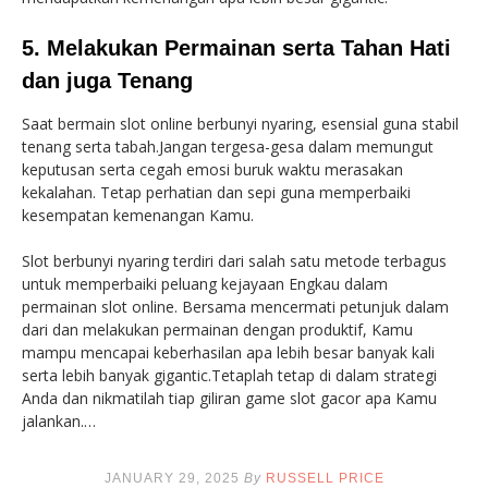
5. Melakukan Permainan serta Tahan Hati
dan juga Tenang
Saat bermain slot online berbunyi nyaring, esensial guna stabil
tenang serta tabah.Jangan tergesa-gesa dalam memungut
keputusan serta cegah emosi buruk waktu merasakan
kekalahan. Tetap perhatian dan sepi guna memperbaiki
kesempatan kemenangan Kamu.
Slot berbunyi nyaring terdiri dari salah satu metode terbagus
untuk memperbaiki peluang kejayaan Engkau dalam
permainan slot online. Bersama mencermati petunjuk dalam
dari dan melakukan permainan dengan produktif, Kamu
mampu mencapai keberhasilan apa lebih besar banyak kali
serta lebih banyak gigantic.Tetaplah tetap di dalam strategi
Anda dan nikmatilah tiap giliran game slot gacor apa Kamu
jalankan.…
JANUARY 29, 2025
By
RUSSELL PRICE