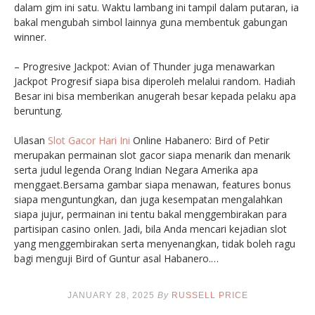
dalam gim ini satu. Waktu lambang ini tampil dalam putaran, ia
bakal mengubah simbol lainnya guna membentuk gabungan
winner.
– Progresive Jackpot: Avian of Thunder juga menawarkan
Jackpot Progresif siapa bisa diperoleh melalui random. Hadiah
Besar ini bisa memberikan anugerah besar kepada pelaku apa
beruntung.
Ulasan
Slot Gacor Hari Ini
Online Habanero: Bird of Petir
merupakan permainan slot gacor siapa menarik dan menarik
serta judul legenda Orang Indian Negara Amerika apa
menggaet.Bersama gambar siapa menawan, features bonus
siapa menguntungkan, dan juga kesempatan mengalahkan
siapa jujur, permainan ini tentu bakal menggembirakan para
partisipan casino onlen. Jadi, bila Anda mencari kejadian slot
yang menggembirakan serta menyenangkan, tidak boleh ragu
bagi menguji Bird of Guntur asal Habanero.…
JANUARY 28, 2025
By
RUSSELL PRICE