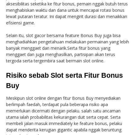
aksesibilitas seketika ke fitur bonus, pemain nggak butuh terus
menghabiskan waktu dan dana untuk mencapai rotasi bonus
lewat putaran teratur. Ini dapat mengirit durasi dan menaikkan
efisiensi game.
Selain itu, slot gacor bersama feature Bonus Buy juga bisa
menghadiahkan pengetahuan melakukan permainan yang lebih
banyak menggaet dan menarik.Serta fitur bonus yang
menggaet dan juga menghasilkan, partisipan akan terus
tergoda serta tergembira saat bermain slot online.
Risiko sebab Slot serta Fitur Bonus
Buy
Meskipun slot online dengan fitur Bonus Buy menyediakan
berlimpah faedah, terdapat pula beberapa risiko apa
memerlukan dicermati dengan pelaku. salah satu ancaman
utama ialah probabilitas kekurangan duit serta cepat. Serta
membeli jalan masuk immediately ke feature bonus, pelaku
dapat menderita kerugian gigantic apabila nggak beruntung