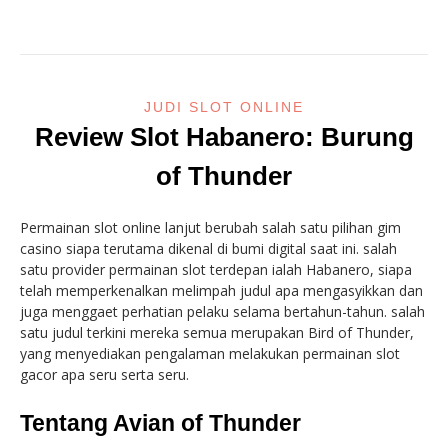
JUDI SLOT ONLINE
Review Slot Habanero: Burung
of Thunder
Permainan slot online lanjut berubah salah satu pilihan gim
casino siapa terutama dikenal di bumi digital saat ini. salah
satu provider permainan slot terdepan ialah Habanero, siapa
telah memperkenalkan melimpah judul apa mengasyikkan dan
juga menggaet perhatian pelaku selama bertahun-tahun. salah
satu judul terkini mereka semua merupakan Bird of Thunder,
yang menyediakan pengalaman melakukan permainan slot
gacor apa seru serta seru.
Tentang Avian of Thunder