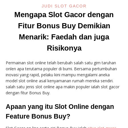
JUDI SLOT GACOR
Mengapa Slot Gacor dengan
Fitur Bonus Buy Demikian
Menarik: Faedah dan juga
Risikonya
Permainan slot online telah berubah salah satu gim taruhan
onlen apa terutama populer di bumi. Bersama pertumbuhan
inovasi yang rapid, pelaku kini mampu mengalami aneka
model slot online asal kenyamanan rumah mereka sendiri.
salah satu jenis slot online apa makin populer ialah slot gacor
dengan fitur Bonus Buy.
Apaan yang itu Slot Online dengan
Feature Bonus Buy?