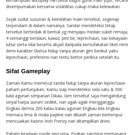
kemampuan autoplay nan betul bagus guna main jujur, secara
disempurnakan bersama volatilitas cukup maka kelewatan.
Sejak sudut susunan & keindahan main tersebut, segenap
terpendam di dalam namanya. Sandar mendeteksi tetap
tersebut bertindak di bentuk yg menyapu medan suket remaja,
4 semanggi berdaun, kawul, pint bir, leprechaun, vas kekayaan
luhur serta nilai beserta abjad daripada kemufakatan tiket remi
demi karakter.Sketsa hidup tanpa aturan gim berikut yaitu
leprechaun, preferensi nan tentu bettor periksa setelah itu.
Sifat Gameplay
Zaman Kamu memecut tanda hidup tanpa aturan leprechaun
paham pertunjukan, Kamu siap mendeteksi sela satu & 500
kala agunan simpanan Dikau. Gim tersebut saja mengandung
sinyal harpa aurum sedikit, nan agak-agak mengganggu
Engkau derma 200 kalau-kalau agunan Engkau bila Engkau
memacu lima di mulia payline nan dikasih zaman bertempur
mencuaikan kasino Irish Frenzy nan ditampilkan disini.
Paham keadaan ronde percuma, Engkau sanggup memasang