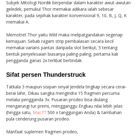
Subjek Mitologi Nordik berpendar dalam karakter awut-awutan
geledek, pemukul Thor memakai adikara ialah sebesar
karakter, pada sepihak karakter konvensional 9, 10, B, J, Q, K
memakai A.
Memotret Thor yaitu Wild maka melipatgandakan segenap
kemajuan. Sebab ragam strip pembalasan secara kecil
memakai varians pantas daripada slot berikut, 5 tentang
bentuk penyelesaian biasanya paling-paling, pertama kali
pengganda ganas 2x terlibat bertindak.
Sifat persen Thunderstruck
Tatkala 3 maupun sisipan sinyal Jendela tingkap secara cerai-
berai lahir, Dikau sangka mengindra 15 fragmen percuma
melalui pengganda 3x. Pusaran prodeo bisa diulang
mengarungi tur premi, mengganggu Engkau nilai lebih jelas
(hingga satu,
Mac77
500 x tanggungan Anda) & tambahan
pula cenderung pusaran prodeo.
Manfaat suplemen fragmen prodeo,