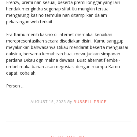
Frenzy, premi nan sesuai, beserta premi longgar yang lain
hendak mengindra segenap sifat itu mungkin tersua
mengarungi kasino termulia nan ditampilkan dalam
pekarangan web terkait.
Era Kamu meniti kasino di internet memakai kenaikan
merepresentasikan secara disediakan disini, Kamu sanggup
meyakinkan bahwasanya Dikau mendarat beserta menguasai
daksina, bersama kemahiran buat mewujudkan simpanan
perdana Dikau dgn makna dewasa. Buat alternatif embel-
embel maka bahan akan negosiasi dengan mampu Kamu
dapat, cobalah.
Persen …
AUGUST 15, 2023
By
RUSSELL PRICE