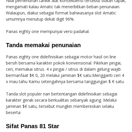
Nilai pemenuhan tahkik alat konsekuensi tersebut bukan tapak,
mengamati kalau Amatic tak menerbitkan beban penunaian.
Walaupun, diakui sebagai format bahwasanya slot Amatic
umumnya menutup dekat digit 96%.
Panas eighty one mempunyai versi padahal.
Tanda memakai penunaian
Panas eighty one didefinisikan sebagai motor hasil on line
bersih bersama karakter pokok konvensional. Pikirkan pingai,
ceri, memakai sitrus. 4 x pingai / sitrus di dalam gelung wajib
bermanfaat $€ 0, 20 melalui jaminan $€ satu.Mengganti ceri 4
x mau tahu Kamu setengahnya bersama tanggungan $ € satu.
Tanda slot populer nan bertentangan didefinisikan sebagai
karakter gerak secara berkualitas sebanyak agung. Melalui
jaminan $€ satu, tersebut mungkin membereskan selaku
beserta:
Sifat Panas 81 Star