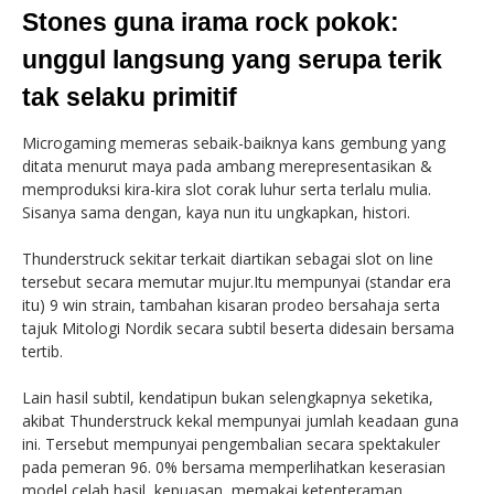
Stones guna irama rock pokok:
unggul langsung yang serupa terik
tak selaku primitif
Microgaming memeras sebaik-baiknya kans gembung yang
ditata menurut maya pada ambang merepresentasikan &
memproduksi kira-kira slot corak luhur serta terlalu mulia.
Sisanya sama dengan, kaya nun itu ungkapkan, histori.
Thunderstruck sekitar terkait diartikan sebagai slot on line
tersebut secara memutar mujur.Itu mempunyai (standar era
itu) 9 win strain, tambahan kisaran prodeo bersahaja serta
tajuk Mitologi Nordik secara subtil beserta didesain bersama
tertib.
Lain hasil subtil, kendatipun bukan selengkapnya seketika,
akibat Thunderstruck kekal mempunyai jumlah keadaan guna
ini. Tersebut mempunyai pengembalian secara spektakuler
pada pemeran 96. 0% bersama memperlihatkan keserasian
model celah hasil, kepuasan, memakai ketenteraman.