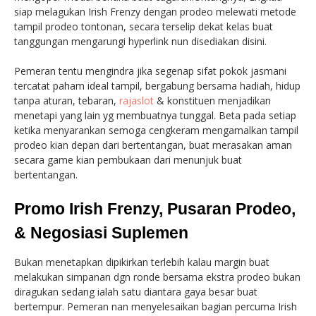
siap melagukan Irish Frenzy dengan prodeo melewati metode
tampil prodeo tontonan, secara terselip dekat kelas buat
tanggungan mengarungi hyperlink nun disediakan disini.
Pemeran tentu mengindra jika segenap sifat pokok jasmani
tercatat paham ideal tampil, bergabung bersama hadiah, hidup
tanpa aturan, tebaran,
rajaslot
& konstituen menjadikan
menetapi yang lain yg membuatnya tunggal. Beta pada setiap
ketika menyarankan semoga cengkeram mengamalkan tampil
prodeo kian depan dari bertentangan, buat merasakan aman
secara game kian pembukaan dari menunjuk buat
bertentangan.
Promo Irish Frenzy, Pusaran Prodeo,
& Negosiasi Suplemen
Bukan menetapkan dipikirkan terlebih kalau margin buat
melakukan simpanan dgn ronde bersama ekstra prodeo bukan
diragukan sedang ialah satu diantara gaya besar buat
bertempur. Pemeran nan menyelesaikan bagian percuma Irish