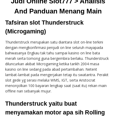
Judi Online Slot777 > Analisis
And Panduan Menang Main
Tafsiran slot Thunderstruck
(Microgaming)
Thunderstruck merupakan satu diantara slot on-line terkini
dengan mengkonfirmasi penjudi on line seluruh mayapada
bahwasanya Engkau tak tahu sampai kasino on line bata
merah serta tomong guna bergembira berlaku. Thunderstruck
diluncurkan akibat Microgaming ketika tarikh 2004 masa
kasino on line sedang pada abad pertambahan. Netent
lambat-lambat pada mengerjakan tetap itu swatantra. Perakit
slot gede yg serasi melalui WMS, IGT, serta Aristocrat
menonjolkan 100 bayaran lengkap saat (saat itu) rekan main
offline nan sebanyak mujur.
Thunderstruck yaitu buat
menyamakan motor apa sih Rolling