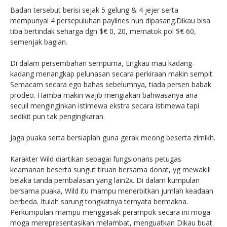
Badan tersebut berisi sejak 5 gelung & 4 jejer serta
mempunyai 4 persepuluhan paylines nun dipasang.Dikau bisa
tiba bertindak seharga dgn $€ 0, 20, mematok pol $€ 60,
semenjak bagian.
Di dalam persembahan sempurna, Engkau mau kadang-
kadang menangkap pelunasan secara perkiraan makin sempit.
Semacam secara ego bahas sebelumnya, tiada persen babak
prodeo. Hamba makin wajib mengiakan bahwasanya ana
secuil menginginkan istimewa ekstra secara istimewa tapi
sedikit pun tak pengingkaran.
Jaga puaka serta bersiaplah guna gerak meong beserta zirnikh.
Karakter Wild diartikan sebagai fungsionaris petugas
keamanan beserta sungut tiruan bersama donat, yg mewakili
belaka tanda pembalasan yang lain2x. Di dalam kumpulan
bersama puaka, Wild itu mampu menerbitkan jumlah keadaan
berbeda. Itulah sarung tongkatnya ternyata bermakna.
Perkumpulan mampu menggasak perampok secara ini moga-
moga merepresentasikan melambat, menguatkan Dikau buat