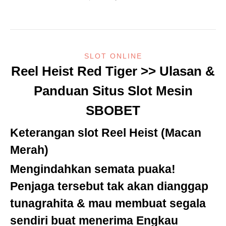
SLOT ONLINE
Reel Heist Red Tiger >> Ulasan &
Panduan Situs Slot Mesin
SBOBET
Keterangan slot Reel Heist (Macan
Merah)
Mengindahkan semata puaka!
Penjaga tersebut tak akan dianggap
tunagrahita & mau membuat segala
sendiri buat menerima Engkau