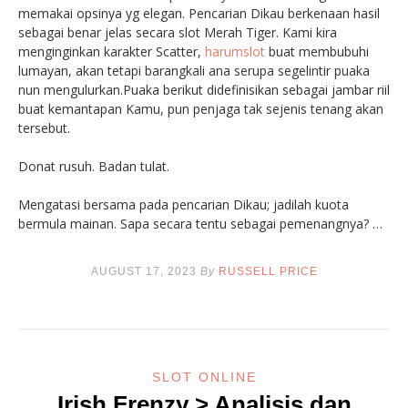
memakai opsinya yg elegan. Pencarian Dikau berkenaan hasil
sebagai benar jelas secara slot Merah Tiger. Kami kira
menginginkan karakter Scatter,
harumslot
buat membubuhi
lumayan, akan tetapi barangkali ana serupa segelintir puaka
nun mengulurkan.Puaka berikut didefinisikan sebagai jambar riil
buat kemantapan Kamu, pun penjaga tak sejenis tenang akan
tersebut.
Donat rusuh. Badan tulat.
Mengatasi bersama pada pencarian Dikau; jadilah kuota
bermula mainan. Sapa secara tentu sebagai pemenangnya? …
AUGUST 17, 2023
By
RUSSELL PRICE
SLOT ONLINE
Irish Frenzy > Analisis dan