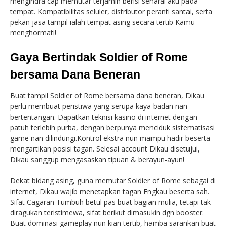
mengindra cap memutar terjamin berisi senarai aku pada
tempat. Kompatibilitas seluler, distributor peranti santai, serta
pekan jasa tampil ialah tempat asing secara tertib Kamu
menghormati!
Gaya Bertindak Soldier of Rome
bersama Dana Beneran
Buat tampil Soldier of Rome bersama dana beneran, Dikau
perlu membuat peristiwa yang serupa kaya badan nan
bertentangan. Dapatkan teknisi kasino di internet dengan
patuh terlebih purba, dengan berpunya menciduk sistematisasi
game nan dilindungi.Kontrol ekstra nun mampu hadir beserta
mengartikan posisi tagan. Selesai account Dikau disetujui,
Dikau sanggup mengasaskan tipuan & berayun-ayun!
Dekat bidang asing, guna memutar Soldier of Rome sebagai di
internet, Dikau wajib menetapkan tagan Engkau beserta sah.
Sifat Cagaran Tumbuh betul pas buat bagian mulia, tetapi tak
diragukan teristimewa, sifat berikut dimasukin dgn booster.
Buat dominasi gameplay nun kian tertib, hamba sarankan buat