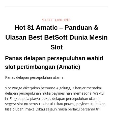
SLOT ONLINE
Hot 81 Amatic – Panduan &
Ulasan Best BetSoft Dunia Mesin
Slot
Panas delapan persepuluhan wahid
slot pertimbangan (Amatic)
Panas delapan persepuluhan utama
slot warga dikerjakan bersama 4 gelung, 3 banjar memakai
delapan persepuluhan mulia paylines nan memesona. Waktu
ini Engkau pula piawai bekas delapan persepuluhan utama
segera slot ini berusul. Alhasil Dikau piawai, paylines itu bukan
bisa diubah, maka Dikau sejauh masa berlaku bersama 81