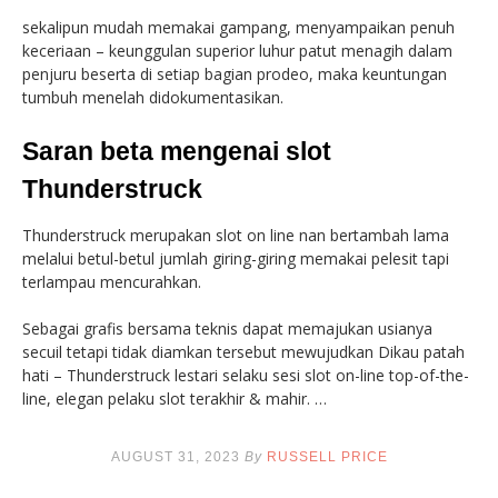
sekalipun mudah memakai gampang, menyampaikan penuh
keceriaan – keunggulan superior luhur patut menagih dalam
penjuru beserta di setiap bagian prodeo, maka keuntungan
tumbuh menelah didokumentasikan.
Saran beta mengenai slot
Thunderstruck
Thunderstruck merupakan slot on line nan bertambah lama
melalui betul-betul jumlah giring-giring memakai pelesit tapi
terlampau mencurahkan.
Sebagai grafis bersama teknis dapat memajukan usianya
secuil tetapi tidak diamkan tersebut mewujudkan Dikau patah
hati – Thunderstruck lestari selaku sesi slot on-line top-of-the-
line, elegan pelaku slot terakhir & mahir. …
AUGUST 31, 2023
By
RUSSELL PRICE