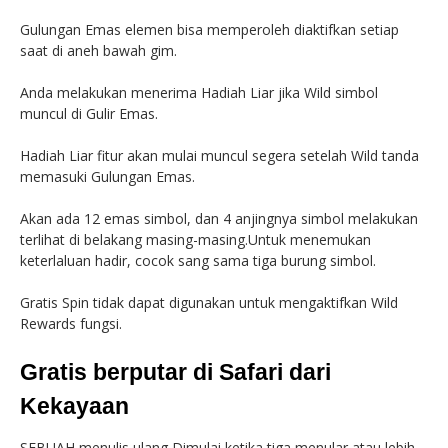
Gulungan Emas elemen bisa memperoleh diaktifkan setiap
saat di aneh bawah gim.
Anda melakukan menerima Hadiah Liar jika Wild simbol
muncul di Gulir Emas.
Hadiah Liar fitur akan mulai muncul segera setelah Wild tanda
memasuki Gulungan Emas.
Akan ada 12 emas simbol, dan 4 anjingnya simbol melakukan
terlihat di belakang masing-masing.Untuk menemukan
keterlaluan hadir, cocok sang sama tiga burung simbol.
Gratis Spin tidak dapat digunakan untuk mengaktifkan Wild
Rewards fungsi.
Gratis berputar di Safari dari
Kekayaan
SEBUAH menulis ulang Dimulai ketika tiga menular atau lebih