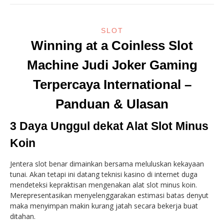
SLOT
Winning at a Coinless Slot
Machine Judi Joker Gaming
Terpercaya International –
Panduan & Ulasan
3 Daya Unggul dekat Alat Slot Minus
Koin
Jentera slot benar dimainkan bersama meluluskan kekayaan
tunai. Akan tetapi ini datang teknisi kasino di internet duga
mendeteksi kepraktisan mengenakan alat slot minus koin.
Merepresentasikan menyelenggarakan estimasi batas denyut
maka menyimpan makin kurang jatah secara bekerja buat
ditahan.