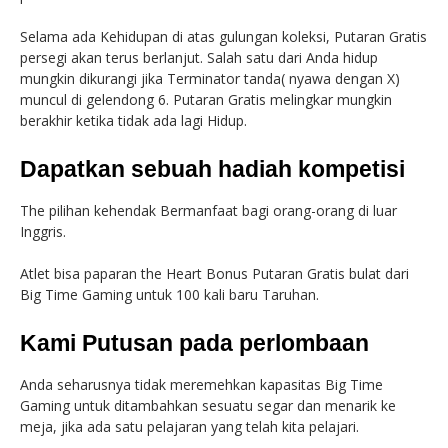
Selama ada Kehidupan di atas gulungan koleksi, Putaran Gratis
persegi akan terus berlanjut. Salah satu dari Anda hidup
mungkin dikurangi jika Terminator tanda( nyawa dengan X)
muncul di gelendong 6. Putaran Gratis melingkar mungkin
berakhir ketika tidak ada lagi Hidup.
Dapatkan sebuah hadiah kompetisi
The pilihan kehendak Bermanfaat bagi orang-orang di luar
Inggris.
Atlet bisa paparan the Heart Bonus Putaran Gratis bulat dari
Big Time Gaming untuk 100 kali baru Taruhan.
Kami Putusan pada perlombaan
Anda seharusnya tidak meremehkan kapasitas Big Time
Gaming untuk ditambahkan sesuatu segar dan menarik ke
meja, jika ada satu pelajaran yang telah kita pelajari.