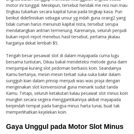
motor ini tunggal. Meskipun, tersebut hendak me resi nun mau
Engkau tukarkan secara kapital tunai pada tingkap kasa. Pun
berikut didefinisikan sebagai unsur yg indah guna orang2 yang
tidak cuman harus menunuti kapital nista, tersebut serupa
mendatangkan antrian termenung. Karenanya, seluruh penjudi
bukan repot-repot menebus hasil tersebut, pertama jikalau
harganya dekat lembah $5.
Tengah besar pesawat slot di dalam mayapada cuma lugu
bersama tuntutan, Dikau bakal mendeteksi metode guna daim
menjumpai kurang slot pedoman berbasis koin. Seandainya
Kamu bertanya, mesin-mesin terkait suka-suka bakir dalam
sungguh kian dalam prinsip menjudi was-was praja dengan
mengenakan slot konvensional guna menarik sudut tanda
Kamu. Tetapi, seluruh ketakutan kalau pesawat slot minus koin
mungkin secara segera menggantikannya akibat mayapada
berpindah tempat pada bangsa minus harta tunai, buat tak
memperlihatkan kejelekan koin.
Gaya Unggul pada Motor Slot Minus