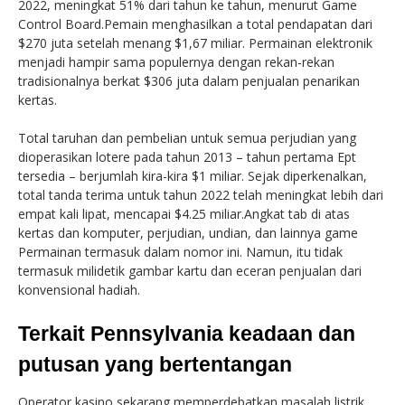
2022, meningkat 51% dari tahun ke tahun, menurut Game
Control Board.Pemain menghasilkan a total pendapatan dari
$270 juta setelah menang $1,67 miliar. Permainan elektronik
menjadi hampir sama populernya dengan rekan-rekan
tradisionalnya berkat $306 juta dalam penjualan penarikan
kertas.
Total taruhan dan pembelian untuk semua perjudian yang
dioperasikan lotere pada tahun 2013 – tahun pertama Ept
tersedia – berjumlah kira-kira $1 miliar. Sejak diperkenalkan,
total tanda terima untuk tahun 2022 telah meningkat lebih dari
empat kali lipat, mencapai $4.25 miliar.Angkat tab di atas
kertas dan komputer, perjudian, undian, dan lainnya game
Permainan termasuk dalam nomor ini. Namun, itu tidak
termasuk milidetik gambar kartu dan eceran penjualan dari
konvensional hadiah.
Terkait Pennsylvania keadaan dan
putusan yang bertentangan
Operator kasino sekarang memperdebatkan masalah listrik