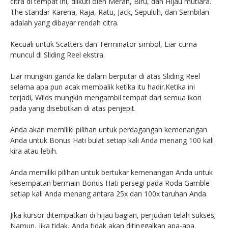
citra di tempat ini, diikuti oleh Merah, Biru, dan Hijau mutiara.
The standar Karena, Raja, Ratu, Jack, Sepuluh, dan Sembilan
adalah yang dibayar rendah citra.
Kecuali untuk Scatters dan Terminator simbol, Liar cuma
muncul di Sliding Reel ekstra.
Liar mungkin ganda ke dalam berputar di atas Sliding Reel
selama apa pun acak membalik ketika itu hadir.Ketika ini
terjadi, Wilds mungkin mengambil tempat dari semua ikon
pada yang disebutkan di atas penjepit.
Anda akan memiliki pilihan untuk perdagangan kemenangan
Anda untuk Bonus Hati bulat setiap kali Anda menang 100 kali
kira atau lebih.
Anda memiliki pilihan untuk bertukar kemenangan Anda untuk
kesempatan bermain Bonus Hati persegi pada Roda Gamble
setiap kali Anda menang antara 25x dan 100x taruhan Anda.
Jika kursor ditempatkan di hijau bagian, perjudian telah sukses;
Namun, jika tidak, Anda tidak akan ditinggalkan apa-apa.