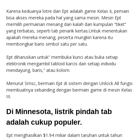
Karena keduanya lotre dan Ept adalah game Kelas Ii, pemain
bisa akses mereka pada hal yang sama mesin. Mesin Ept
memilih permainan menang dan kalah dari kumpulan “tiket”
yang terbatas, seperti tab penarik kertas.Untuk menentukan
apakah mereka menang, peserta mungkin karena itu
membongkar baris simbol satu per satu.
Ept diharuskan untuk” membuka kunci atau buka setiap
elektronik mengambil tabloid karcis dan setiap individu
mendayung, baris,” atau kolom.
Menurut Smsc, bermain Ept di sistem dengan Unlock All fungsi
membuatnya sebanding dengan bermain game di mesin Kelas
III.
Di Minnesota, listrik pindah tab
adalah cukup populer.
Ept menghasilkan $1.94 miliar dalam taruhan untuk tahun