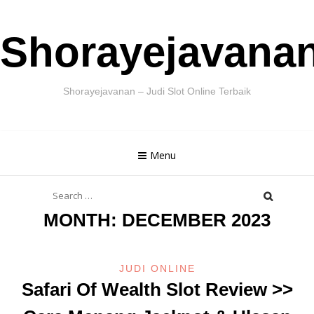
Skip
Shorayejavana
to
content
Shorayejavanan – Judi Slot Online Terbaik
Menu
Search
for:
MONTH:
DECEMBER 2023
JUDI ONLINE
Safari Of Wealth Slot Review >>