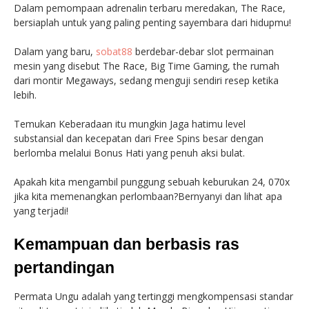
Dalam pemompaan adrenalin terbaru meredakan, The Race,
bersiaplah untuk yang paling penting sayembara dari hidupmu!
Dalam yang baru,
sobat88
berdebar-debar slot permainan
mesin yang disebut The Race, Big Time Gaming, the rumah
dari montir Megaways, sedang menguji sendiri resep ketika
lebih.
Temukan Keberadaan itu mungkin Jaga hatimu level
substansial dan kecepatan dari Free Spins besar dengan
berlomba melalui Bonus Hati yang penuh aksi bulat.
Apakah kita mengambil punggung sebuah keburukan 24, 070x
jika kita memenangkan perlombaan?Bernyanyi dan lihat apa
yang terjadi!
Kemampuan dan berbasis ras
pertandingan
Permata Ungu adalah yang tertinggi mengkompensasi standar