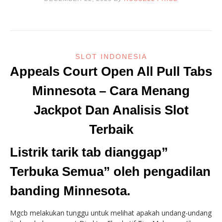
SLOT INDONESIA
Appeals Court Open All Pull Tabs
Minnesota – Cara Menang
Jackpot Dan Analisis Slot
Terbaik
Listrik tarik tab dianggap”
Terbuka Semua” oleh pengadilan
banding Minnesota.
Mgcb melakukan tunggu untuk melihat apakah undang-undang