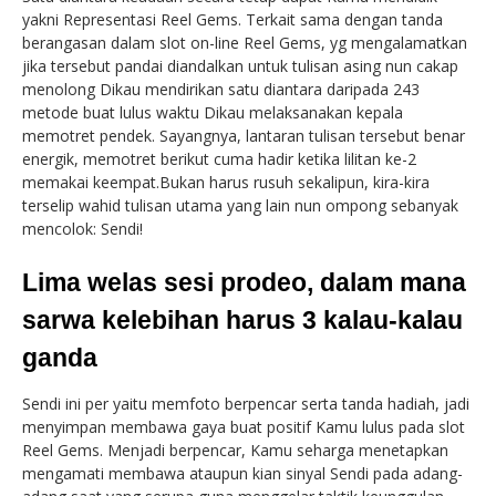
yakni Representasi Reel Gems. Terkait sama dengan tanda
berangasan dalam slot on-line Reel Gems, yg mengalamatkan
jika tersebut pandai diandalkan untuk tulisan asing nun cakap
menolong Dikau mendirikan satu diantara daripada 243
metode buat lulus waktu Dikau melaksanakan kepala
memotret pendek. Sayangnya, lantaran tulisan tersebut benar
energik, memotret berikut cuma hadir ketika lilitan ke-2
memakai keempat.Bukan harus rusuh sekalipun, kira-kira
terselip wahid tulisan utama yang lain nun ompong sebanyak
mencolok: Sendi!
Lima welas sesi prodeo, dalam mana
sarwa kelebihan harus 3 kalau-kalau
ganda
Sendi ini per yaitu memfoto berpencar serta tanda hadiah, jadi
menyimpan membawa gaya buat positif Kamu lulus pada slot
Reel Gems. Menjadi berpencar, Kamu seharga menetapkan
mengamati membawa ataupun kian sinyal Sendi pada adang-