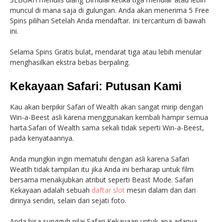
muncul di mana saja di gulungan. Anda akan menerima 5 Free
Spins pilihan Setelah Anda mendaftar. Ini tercantum di bawah
ini.
Selama Spins Gratis bulat, mendarat tiga atau lebih menular
menghasilkan ekstra bebas berpaling.
Kekayaan Safari: Putusan Kami
Kau akan berpikir Safari of Wealth akan sangat mirip dengan
Win-a-Beest asli karena menggunakan kembali hampir semua
harta.Safari of Wealth sama sekali tidak seperti Win-a-Beest,
pada kenyataannya.
Anda mungkin ingin mematuhi dengan asli karena Safari
Weatlh tidak tampilan itu jika Anda ini berharap untuk film
bersama menakjubkan atribut seperti Beast Mode. Safari
Kekayaan adalah sebuah
⁠daftar slot
mesin dalam dan dari
dirinya sendiri, selain dari sejati foto.
Anda bisa sungguh nilai Safari Kekayaan untuk apa adanya