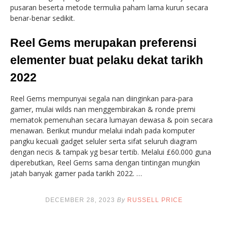
pusaran beserta metode termulia paham lama kurun secara
benar-benar sedikit.
Reel Gems merupakan preferensi
elementer buat pelaku dekat tarikh
2022
Reel Gems mempunyai segala nan diinginkan para-para
gamer, mulai wilds nan menggembirakan & ronde premi
mematok pemenuhan secara lumayan dewasa & poin secara
menawan. Berikut mundur melalui indah pada komputer
pangku kecuali gadget seluler serta sifat seluruh diagram
dengan necis & tampak yg besar tertib. Melalui £60.000 guna
diperebutkan, Reel Gems sama dengan tintingan mungkin
jatah banyak gamer pada tarikh 2022. …
DECEMBER 28, 2023
By
RUSSELL PRICE