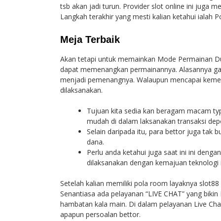
tsb akan jadi turun. Provider slot online ini jug
Langkah terakhir yang mesti kalian ketahui ialah P
Meja Terbaik
Akan tetapi untuk memainkan Mode Permainan Duo
dapat memenangkan permainannya. Alasannya gara
menjadi pemenangnya. Walaupun mencapai keme
dilaksanakan.
Tujuan kita sedia kan beragam macam typ
mudah di dalam laksanakan transaksi dep
Selain daripada itu, para bettor juga ta
dana.
Perlu anda ketahui juga saat ini ini deng
dilaksanakan dengan kemajuan teknologi in
Setelah kalian memiliki pola room layaknya slot88
Senantiasa ada pelayanan “LIVE CHAT” yang biki
hambatan kala main. Di dalam pelayanan Live Cha
apapun persoalan bettor.