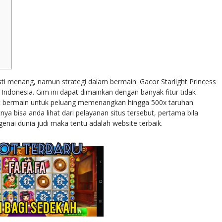
sti menang, namun strategi dalam bermain. Gacor Starlight Princess
ndonesia. Gim ini dapat dimainkan dengan banyak fitur tidak
at bermain untuk peluang memenangkan hingga 500x taruhan
nya bisa anda lihat dari pelayanan situs tersebut, pertama bila
enai dunia judi maka tentu adalah website terbaik.