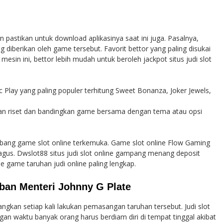
 pastikan untuk download aplikasinya saat ini juga. Pasalnya,
g diberikan oleh game tersebut. Favorit bettor yang paling disukai
mesin ini, bettor lebih mudah untuk beroleh jackpot situs judi slot
 Play yang paling populer terhitung Sweet Bonanza, Joker Jewels,
ukan riset dan bandingkan game bersama dengan tema atau opsi
mbang game slot online terkemuka. Game slot online Flow Gaming
 bagus. Dwslot88 situs judi slot online gampang menang deposit
e game taruhan judi online paling lengkap.
aban Menteri Johnny G Plate
gkan setiap kali lakukan pemasangan taruhan tersebut. Judi slot
an waktu banyak orang harus berdiam diri di tempat tinggal akibat