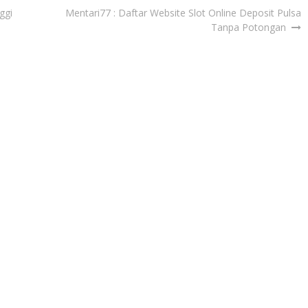
ggi
Mentari77 : Daftar Website Slot Online Deposit Pulsa
Tanpa Potongan