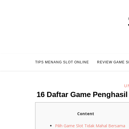
Skip
to
content
TIPS MENANG SLOT ONLINE
REVIEW GAME S
U
16 Daftar Game Penghasil
Content
Pilih Game Slot Tidak Mahal Bersama