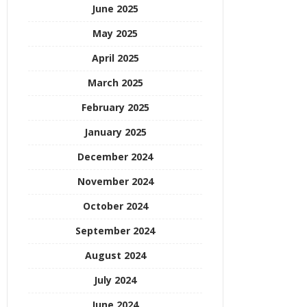
June 2025
May 2025
April 2025
March 2025
February 2025
January 2025
December 2024
November 2024
October 2024
September 2024
August 2024
July 2024
June 2024