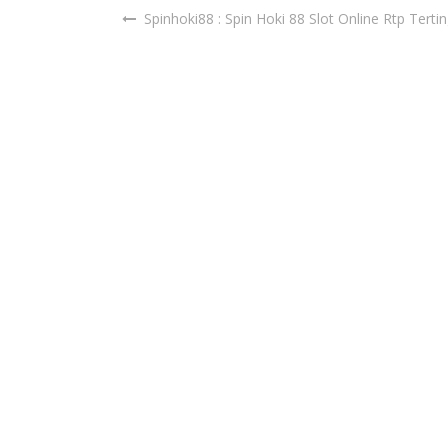
Spinhoki88 : Spin Hoki 88 Slot Online Rtp Tertin
Post
navigation