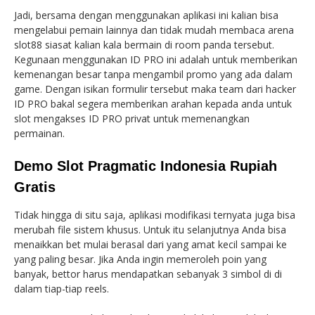
Jadi, bersama dengan menggunakan aplikasi ini kalian bisa
mengelabui pemain lainnya dan tidak mudah membaca arena
slot88 siasat kalian kala bermain di room panda tersebut.
Kegunaan menggunakan ID PRO ini adalah untuk memberikan
kemenangan besar tanpa mengambil promo yang ada dalam
game. Dengan isikan formulir tersebut maka team dari hacker
ID PRO bakal segera memberikan arahan kepada anda untuk
slot mengakses ID PRO privat untuk memenangkan
permainan.
Demo Slot Pragmatic Indonesia Rupiah
Gratis
Tidak hingga di situ saja, aplikasi modifikasi ternyata juga bisa
merubah file sistem khusus. Untuk itu selanjutnya Anda bisa
menaikkan bet mulai berasal dari yang amat kecil sampai ke
yang paling besar. Jika Anda ingin memeroleh poin yang
banyak, bettor harus mendapatkan sebanyak 3 simbol di di
dalam tiap-tiap reels.