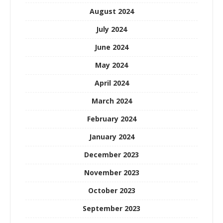
August 2024
July 2024
June 2024
May 2024
April 2024
March 2024
February 2024
January 2024
December 2023
November 2023
October 2023
September 2023