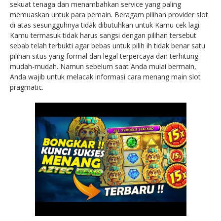
sekuat tenaga dan menambahkan service yang paling
memuaskan untuk para pemain. Beragam pilihan provider slot
di atas sesungguhnya tidak dibutuhkan untuk Kamu cek lagi.
Kamu termasuk tidak harus sangsi dengan pilihan tersebut
sebab telah terbukti agar bebas untuk pilih ih tidak benar satu
pilihan situs yang formal dan legal terpercaya dan terhitung
mudah-mudah. Namun sebelum saat Anda mulai bermain,
Anda wajib untuk melacak informasi cara menang main slot
pragmatic.