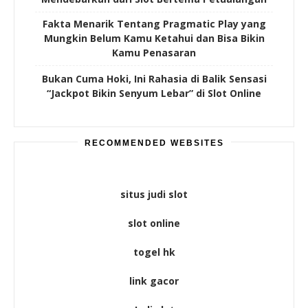
Fakta Menarik Tentang Pragmatic Play yang
Mungkin Belum Kamu Ketahui dan Bisa Bikin
Kamu Penasaran
Bukan Cuma Hoki, Ini Rahasia di Balik Sensasi
“Jackpot Bikin Senyum Lebar” di Slot Online
RECOMMENDED WEBSITES
situs judi slot
slot online
togel hk
link gacor