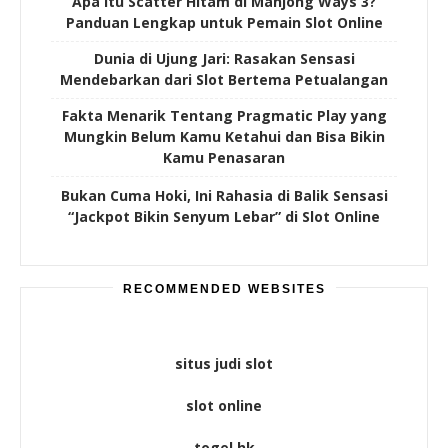
Apa Itu Scatter Hitam di Mahjong Ways 3?
Panduan Lengkap untuk Pemain Slot Online
Dunia di Ujung Jari: Rasakan Sensasi
Mendebarkan dari Slot Bertema Petualangan
Fakta Menarik Tentang Pragmatic Play yang
Mungkin Belum Kamu Ketahui dan Bisa Bikin
Kamu Penasaran
Bukan Cuma Hoki, Ini Rahasia di Balik Sensasi
“Jackpot Bikin Senyum Lebar” di Slot Online
RECOMMENDED WEBSITES
situs judi slot
slot online
togel hk