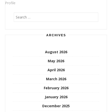
Profile
Search
for:
ARCHIVES
August 2026
May 2026
April 2026
March 2026
February 2026
January 2026
December 2025