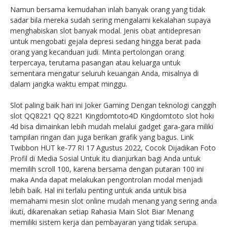
Namun bersama kemudahan inlah banyak orang yang tidak
sadar bila mereka sudah sering mengalami kekalahan supaya
menghabiskan slot banyak modal. Jenis obat antidepresan
untuk mengobati gejala depresi sedang hingga berat pada
orang yang kecanduan judi. Minta pertolongan orang
terpercaya, terutama pasangan atau keluarga untuk
sementara mengatur seluruh keuangan Anda, misalnya di
dalam jangka waktu empat minggu.
Slot paling baik hari ini Joker Gaming Dengan teknologi canggih
slot QQ8221 QQ 8221 Kingdomtoto4D Kingdomtoto slot hoki
4d bisa dimainkan lebih mudah melalui gadget gara-gara miliki
tampilan ringan dan juga berikan grafik yang bagus. Link
Twibbon HUT ke-77 RI 17 Agustus 2022, Cocok Dijadikan Foto
Profil di Media Sosial Untuk itu dianjurkan bagi Anda untuk
memilih scroll 100, karena bersama dengan putaran 100 ini
maka Anda dapat melakukan pengontrolan modal menjadi
lebih baik. Hal ini terlalu penting untuk anda untuk bisa
memahami mesin slot online mudah menang yang sering anda
ikuti, dikarenakan setiap Rahasia Main Slot Biar Menang
memiliki sistem kerja dan pembayaran yang tidak serupa.