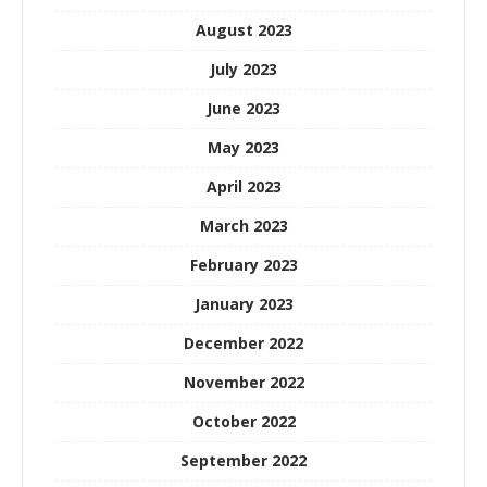
August 2023
July 2023
June 2023
May 2023
April 2023
March 2023
February 2023
January 2023
December 2022
November 2022
October 2022
September 2022