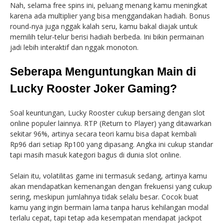
Nah, selama free spins ini, peluang menang kamu meningkat
karena ada multiplier yang bisa menggandakan hadiah. Bonus
round-nya juga nggak kalah seru, kamu bakal diajak untuk
memilih telur-telur berisi hadiah berbeda. Ini bikin permainan
jadi lebih interaktif dan nggak monoton.
Seberapa Menguntungkan Main di
Lucky Rooster Joker Gaming?
Soal keuntungan, Lucky Rooster cukup bersaing dengan slot
online populer lainnya. RTP (Return to Player) yang ditawarkan
sekitar 96%, artinya secara teori kamu bisa dapat kembali
Rp96 dari setiap Rp100 yang dipasang. Angka ini cukup standar
tapi masih masuk kategori bagus di dunia slot online.
Selain itu, volatilitas game ini termasuk sedang, artinya kamu
akan mendapatkan kemenangan dengan frekuensi yang cukup
sering, meskipun jumlahnya tidak selalu besar. Cocok buat
kamu yang ingin bermain lama tanpa harus kehilangan modal
terlalu cepat, tapi tetap ada kesempatan mendapat jackpot