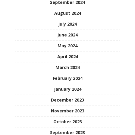
September 2024
August 2024
July 2024
June 2024
May 2024
April 2024
March 2024
February 2024
January 2024
December 2023
November 2023
October 2023
September 2023