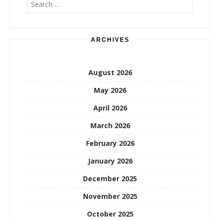
for:
ARCHIVES
August 2026
May 2026
April 2026
March 2026
February 2026
January 2026
December 2025
November 2025
October 2025