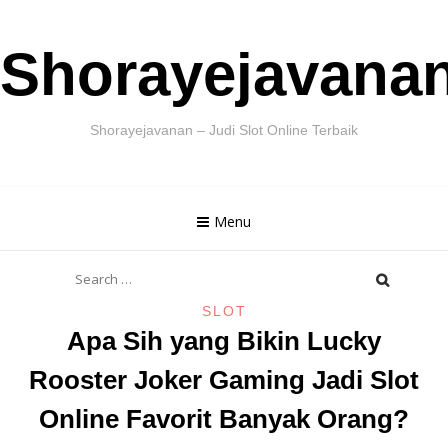
Skip
Shorayejavana
to
content
Shorayejavanan – Judi Slot Online Terbaik
Menu
Search
for:
SLOT
Apa Sih yang Bikin Lucky
Rooster Joker Gaming Jadi Slot
Online Favorit Banyak Orang?