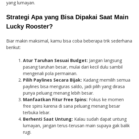
yang lumayan.
Strategi Apa yang Bisa Dipakai Saat Main
Lucky Rooster?
Biar makin maksimal, kamu bisa coba beberapa trik sederhana
berikut:
Atur Taruhan Sesuai Budget:
Jangan langsung
pasang taruhan besar, mulai dari kecil dulu sambil
mengenali pola permainan.
Pilih Paylines Secara Bijak:
Kadang memilih semua
paylines bisa menguras saldo, jadi pilih yang dirasa
punya peluang menang lebih besar.
Manfaatkan Fitur Free Spins:
Fokus ke momen
free spins karena di sana peluang menang besar
terbuka lebar.
Berhenti Saat Untung:
Kalau sudah dapat untung
lumayan, jangan terus-terusan main supaya gak balik
rugi.