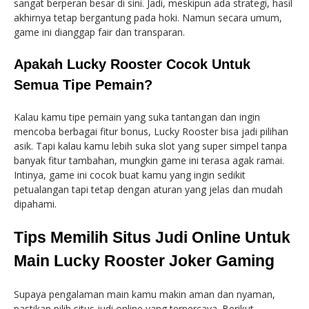
sangat berperan besar di sini. Jadi, meskipun ada strategi, hasil
akhirnya tetap bergantung pada hoki. Namun secara umum,
game ini dianggap fair dan transparan.
Apakah Lucky Rooster Cocok Untuk
Semua Tipe Pemain?
Kalau kamu tipe pemain yang suka tantangan dan ingin
mencoba berbagai fitur bonus, Lucky Rooster bisa jadi pilihan
asik. Tapi kalau kamu lebih suka slot yang super simpel tanpa
banyak fitur tambahan, mungkin game ini terasa agak ramai.
Intinya, game ini cocok buat kamu yang ingin sedikit
petualangan tapi tetap dengan aturan yang jelas dan mudah
dipahami.
Tips Memilih Situs Judi Online Untuk
Main Lucky Rooster Joker Gaming
Supaya pengalaman main kamu makin aman dan nyaman,
pastikan pilih situs judi online yang terpercaya. Berikut