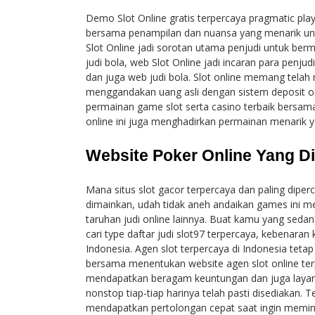
Demo Slot Online gratis terpercaya pragmatic pla
bersama penampilan dan nuansa yang menarik untuk
Slot Online jadi sorotan utama penjudi untuk ber
judi bola, web Slot Online jadi incaran para penju
dan juga web judi bola. Slot online memang telah 
menggandakan uang asli dengan sistem deposit onl
permainan game slot serta casino terbaik bersama t
online ini juga menghadirkan permainan menarik 
Website Poker Online Yang Di
Mana situs slot gacor terpercaya dan paling dipe
dimainkan, udah tidak aneh andaikan games ini 
taruhan judi online lainnya. Buat kamu yang sedan
cari type daftar judi slot97 terpercaya, kebenara
Indonesia. Agen slot terpercaya di Indonesia te
bersama menentukan website agen slot online ter
mendapatkan beragam keuntungan dan juga layana
nonstop tiap-tiap harinya telah pasti disediakan. 
mendapatkan pertolongan cepat saat ingin memint