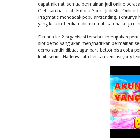
dapat nikmati semua permainan judi online beras
Oleh karena itulah Euforia Game Judi Slot Online Te
Pragmatic mendadak popular/trending. Tentunya ha
yang kala ini berdiam diri dirumah karena kerja di 
Dimana ke-2 organisasi tersebut merupakan perush
slot demo yang akan menghadirkan permainan seca
demo sendiri dibuat agar para bettor bisa coba p
lebih serius. Hadirnya kita berikan sensasi yang leb