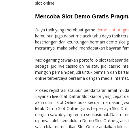
slot online.
Mencoba Slot Demo Gratis Pragm
Daya tarik yang membuat game
demo slot pragm
kamu pun juga dapat melacak tahu daya tarik te
kesenangan dan keuntungan bermain demo slot grat
meraihnya, maka bakal mendapatkan bayaran fant
Microgaming tawarkan portofolio slot terbesar dar
sebagai judi live casino online atau judi casino inte
mungkin pemain/penjudi untuk bermain dan bertar
online terpercaya bersama dengan media internet.
Proses registrasi ataupun pendaftaran amat mudah
Layanan live chat Daftar Slot Gacor yang cepat
akun disini. Slot Online tidak kecuali memasang 
letak Demo Slot Online gratis terpercaya Slot O
dengan sawab yang terlalu sensasional. Dalam m
dipunyai oleh kedudukan Demo Slot Online gratis i
salah bila memastikan Slot Online andaikan lokasi 