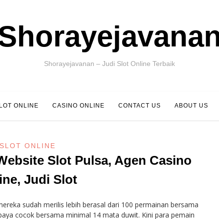
Shorayejavana
Shorayejavanan – Judi Slot Online Terbaik
LOT ONLINE
CASINO ONLINE
CONTACT US
ABOUT US
SLOT ONLINE
Website Slot Pulsa, Agen Casino
ine, Judi Slot
reka sudah merilis lebih berasal dari 100 permainan bersama
upaya cocok bersama minimal 14 mata duwit. Kini para pemain