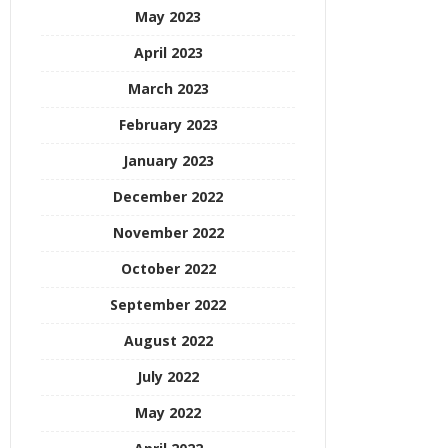
May 2023
April 2023
March 2023
February 2023
January 2023
December 2022
November 2022
October 2022
September 2022
August 2022
July 2022
May 2022