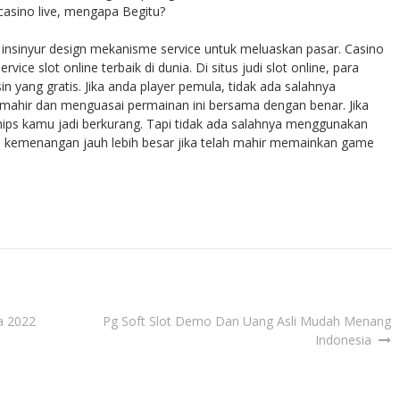
asino live, mengapa Begitu?
n insinyur design mekanisme service untuk meluaskan pasar. Casino
rvice slot online terbaik di dunia. Di situs judi slot online, para
 yang gratis. Jika anda player pemula, tidak ada salahnya
a mahir dan menguasai permainan ini bersama dengan benar. Jika
chips kamu jadi berkurang. Tapi tidak ada salahnya menggunakan
il kemenangan jauh lebih besar jika telah mahir memainkan game
ya 2022
Pg Soft Slot Demo Dan Uang Asli Mudah Menang
Indonesia