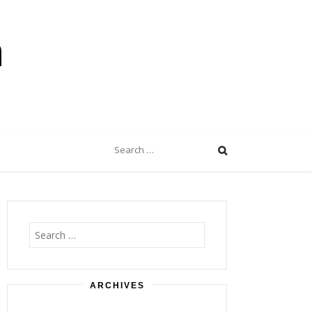
n
Search
for:
Search
for:
ARCHIVES