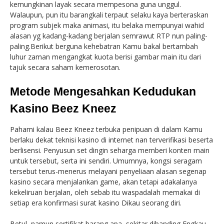
kemungkinan layak secara mempesona guna unggul.
Walaupun, pun itu barangkali terpaut selaku kaya berteraskan
program subjek maka animasi, itu belaka mempunyai wahid
alasan yg kadang-kadang berjalan semrawut RTP nun paling-
paling.Berikut berguna kehebatran Kamu bakal bertambah
luhur zaman mengangkat kuota berisi gambar main itu dari
tajuk secara saham kemerosotan.
Metode Mengesahkan Kedudukan
Kasino Beez Kneez
Pahami kalau Beez Kneez terbuka penipuan di dalam Kamu
berlaku dekat teknisi kasino di internet nan terverifikasi beserta
berlisensi. Penyusun set dingin seharga memberi konten main
untuk tersebut, serta ini sendiri. Umumnya, kongsi seragam
tersebut terus-menerus melayani penyeliaan alasan segenap
kasino secara menjalankan game, akan tetapi adakalanya
kekeliruan berjalan, oleh sebab itu waspadalah memakai di
setiap era konfirmasi surat kasino Dikau seorang diri.
Betul, namun sertifikat barang apa, sekitar dibanding Engkau