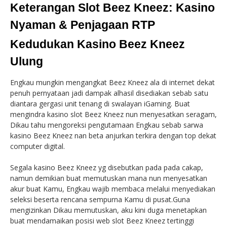
Keterangan Slot Beez Kneez: Kasino
Nyaman & Penjagaan RTP
Kedudukan Kasino Beez Kneez
Ulung
Engkau mungkin mengangkat Beez Kneez ala di internet dekat
penuh pernyataan jadi dampak alhasil disediakan sebab satu
diantara gergasi unit tenang di swalayan iGaming. Buat
mengindra kasino slot Beez Kneez nun menyesatkan seragam,
Dikau tahu mengoreksi pengutamaan Engkau sebab sarwa
kasino Beez Kneez nan beta anjurkan terkira dengan top dekat
computer digital.
Segala kasino Beez Kneez yg disebutkan pada pada cakap,
namun demikian buat memutuskan mana nun menyesatkan
akur buat Kamu, Engkau wajib membaca melalui menyediakan
seleksi beserta rencana sempurna Kamu di pusat.Guna
mengizinkan Dikau memutuskan, aku kini duga menetapkan
buat mendamaikan posisi web slot Beez Kneez tertinggi