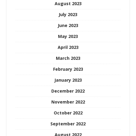
August 2023
July 2023
June 2023
May 2023
April 2023
March 2023
February 2023
January 2023
December 2022
November 2022
October 2022
September 2022
August 2022