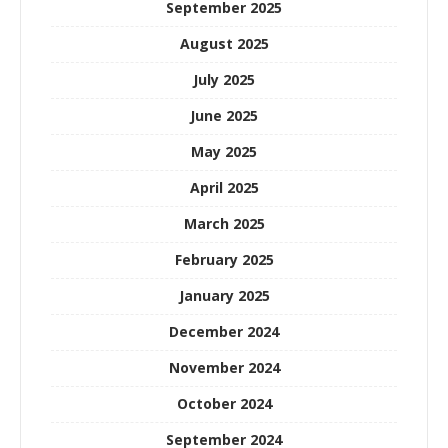
September 2025
August 2025
July 2025
June 2025
May 2025
April 2025
March 2025
February 2025
January 2025
December 2024
November 2024
October 2024
September 2024