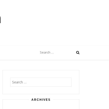
n
Search
for:
Search
for:
ARCHIVES