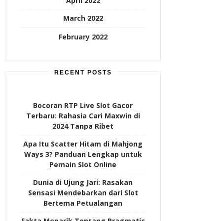
April 2022
March 2022
February 2022
RECENT POSTS
Bocoran RTP Live Slot Gacor
Terbaru: Rahasia Cari Maxwin di
2024 Tanpa Ribet
Apa Itu Scatter Hitam di Mahjong
Ways 3? Panduan Lengkap untuk
Pemain Slot Online
Dunia di Ujung Jari: Rasakan
Sensasi Mendebarkan dari Slot
Bertema Petualangan
Fakta Menarik Tentang Pragmatic