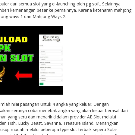
ler dari semua slot yang di-launching oleh pg soft. Selainnya
mberi kemenangan besar ke pemainnya. Karena ketenaran mahjong
hjong ways 1 dan Mahjong Ways 2.
umlah nilai pasangan untuk 4 angka yang keluar. Dengan
sakan serunya coba menebak angka yang akan keluar berasal dari
an yang seru dan menarik didalam provider AE Slot melalui
olden Fish, Lucky Beast, Savanna, Treasure Island. Menangkan
kup mudah melalui beberapa type slot terbaik seperti Solar