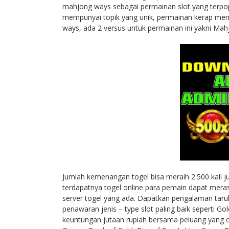
mahjong ways sebagai permainan slot yang terpopu
mempunyai topik yang unik, permainan kerap me
ways, ada 2 versus untuk permainan ini yakni Ma
Jumlah kemenangan togel bisa meraih 2.500 kali j
terdapatnya togel online para pemain dapat mera
server togel yang ada. Dapatkan pengalaman taruh
penawaran jenis – type slot paling baik seperti G
keuntungan jutaan rupiah bersama peluang yang cu