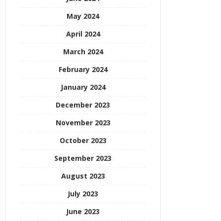
May 2024
April 2024
March 2024
February 2024
January 2024
December 2023
November 2023
October 2023
September 2023
August 2023
July 2023
June 2023