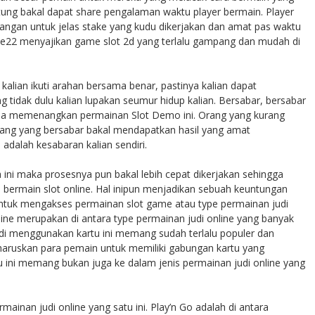
itung bakal dapat share pengalaman waktu player bermain. Player
ngan untuk jelas stake yang kudu dikerjakan dan amat pas waktu
ve22 menyajikan game slot 2d yang terlalu gampang dan mudah di
alian ikuti arahan bersama benar, pastinya kalian dapat
dak dulu kalian lupakan seumur hidup kalian. Bersabar, bersabar
bisa memenangkan permainan Slot Demo ini. Orang yang kurang
rang yang bersabar bakal mendapatkan hasil yang amat
dalah kesabaran kalian sendiri.
 ini maka prosesnya pun bakal lebih cepat dikerjakan sehingga
an bermain slot online. Hal inipun menjadikan sebuah keuntungan
ntuk mengakses permainan slot game atau type permainan judi
line merupakan di antara type permainan judi online yang banyak
judi menggunakan kartu ini memang sudah terlalu populer dan
haruskan para pemain untuk memiliki gabungan kartu yang
tu ini memang bukan juga ke dalam jenis permainan judi online yang
ainan judi online yang satu ini. Play’n Go adalah di antara