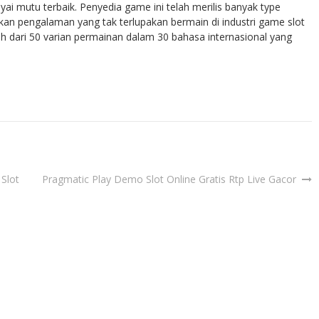
i mutu terbaik. Penyedia game ini telah merilis banyak type
kan pengalaman yang tak terlupakan bermain di industri game slot
bih dari 50 varian permainan dalam 30 bahasa internasional yang
Slot
Pragmatic Play Demo Slot Online Gratis Rtp Live Gacor