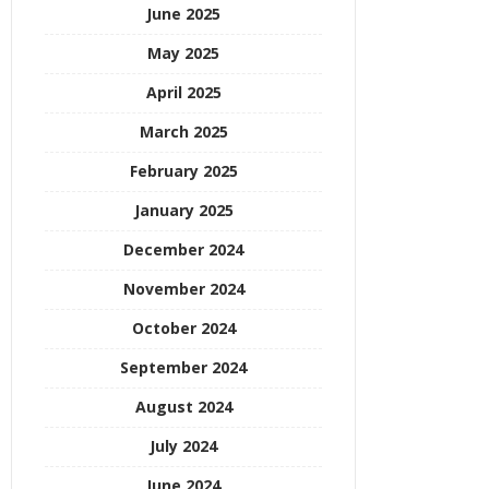
June 2025
May 2025
April 2025
March 2025
February 2025
January 2025
December 2024
November 2024
October 2024
September 2024
August 2024
July 2024
June 2024