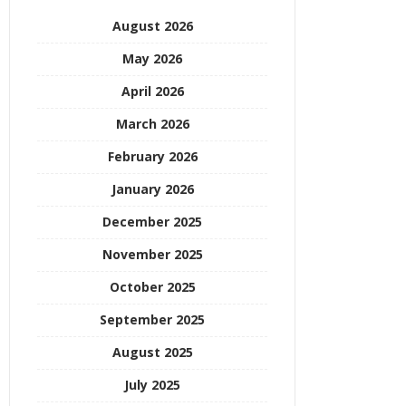
August 2026
May 2026
April 2026
March 2026
February 2026
January 2026
December 2025
November 2025
October 2025
September 2025
August 2025
July 2025