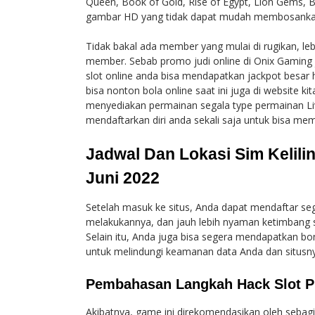
Queen, Book of Gold, Rise of Egypt, Lion Gems, 
gambar HD yang tidak dapat mudah membosanka
Tidak bakal ada member yang mulai di rugikan, le
member. Sebab promo judi online di Onix Gaming 
slot online anda bisa mendapatkan jackpot besar 
bisa nonton bola online saat ini juga di website ki
menyediakan permainan segala type permainan Liv
mendaftarkan diri anda sekali saja untuk bisa me
Jadwal Dan Lokasi Sim Kelilin
Juni 2022
Setelah masuk ke situs, Anda dapat mendaftar seg
melakukannya, dan jauh lebih nyaman ketimbang si
Selain itu, Anda juga bisa segera mendapatkan bo
untuk melindungi keamanan data Anda dan situsn
Pembahasan Langkah Hack Slot P
Akibatnya, game ini direkomendasikan oleh seba