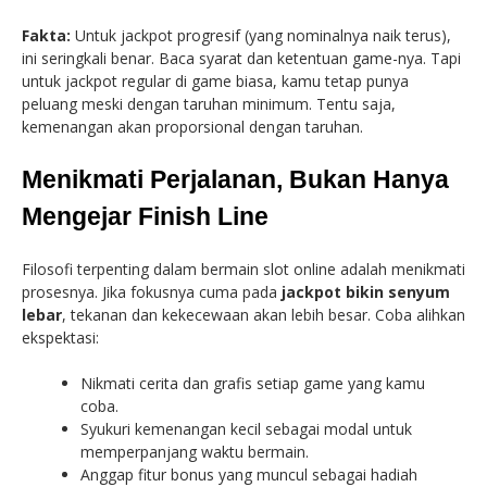
Fakta:
Untuk jackpot progresif (yang nominalnya naik terus),
ini seringkali benar. Baca syarat dan ketentuan game-nya. Tapi
untuk jackpot regular di game biasa, kamu tetap punya
peluang meski dengan taruhan minimum. Tentu saja,
kemenangan akan proporsional dengan taruhan.
Menikmati Perjalanan, Bukan Hanya
Mengejar Finish Line
Filosofi terpenting dalam bermain slot online adalah menikmati
prosesnya. Jika fokusnya cuma pada
jackpot bikin senyum
lebar
, tekanan dan kekecewaan akan lebih besar. Coba alihkan
ekspektasi:
Nikmati cerita dan grafis setiap game yang kamu
coba.
Syukuri kemenangan kecil sebagai modal untuk
memperpanjang waktu bermain.
Anggap fitur bonus yang muncul sebagai hadiah