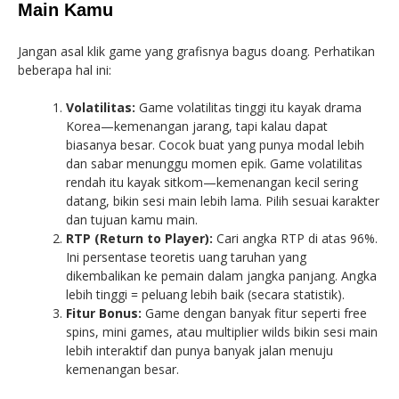
Main Kamu
Jangan asal klik game yang grafisnya bagus doang. Perhatikan
beberapa hal ini:
Volatilitas:
Game volatilitas tinggi itu kayak drama
Korea—kemenangan jarang, tapi kalau dapat
biasanya besar. Cocok buat yang punya modal lebih
dan sabar menunggu momen epik. Game volatilitas
rendah itu kayak sitkom—kemenangan kecil sering
datang, bikin sesi main lebih lama. Pilih sesuai karakter
dan tujuan kamu main.
RTP (Return to Player):
Cari angka RTP di atas 96%.
Ini persentase teoretis uang taruhan yang
dikembalikan ke pemain dalam jangka panjang. Angka
lebih tinggi = peluang lebih baik (secara statistik).
Fitur Bonus:
Game dengan banyak fitur seperti free
spins, mini games, atau multiplier wilds bikin sesi main
lebih interaktif dan punya banyak jalan menuju
kemenangan besar.