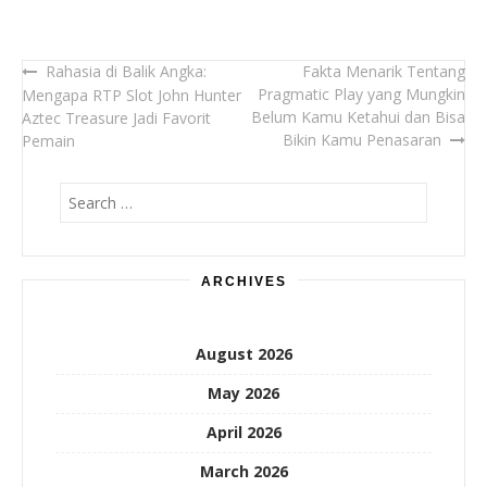
Rahasia di Balik Angka:
Fakta Menarik Tentang
Post
Pragmatic Play yang Mungkin
Mengapa RTP Slot John Hunter
navigation
Belum Kamu Ketahui dan Bisa
Aztec Treasure Jadi Favorit
Bikin Kamu Penasaran
Pemain
Search
for:
ARCHIVES
August 2026
May 2026
April 2026
March 2026