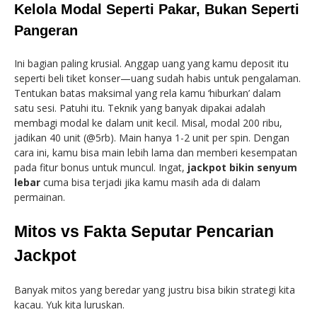
Kelola Modal Seperti Pakar, Bukan Seperti
Pangeran
Ini bagian paling krusial. Anggap uang yang kamu deposit itu
seperti beli tiket konser—uang sudah habis untuk pengalaman.
Tentukan batas maksimal yang rela kamu ‘hiburkan’ dalam
satu sesi. Patuhi itu. Teknik yang banyak dipakai adalah
membagi modal ke dalam unit kecil. Misal, modal 200 ribu,
jadikan 40 unit (@5rb). Main hanya 1-2 unit per spin. Dengan
cara ini, kamu bisa main lebih lama dan memberi kesempatan
pada fitur bonus untuk muncul. Ingat,
jackpot bikin senyum
lebar
cuma bisa terjadi jika kamu masih ada di dalam
permainan.
Mitos vs Fakta Seputar Pencarian
Jackpot
Banyak mitos yang beredar yang justru bisa bikin strategi kita
kacau. Yuk kita luruskan.