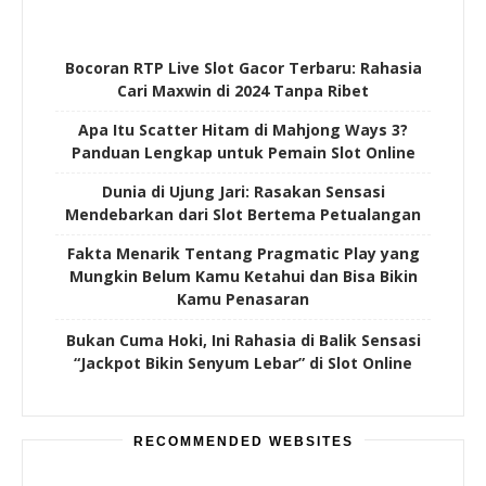
Bocoran RTP Live Slot Gacor Terbaru: Rahasia
Cari Maxwin di 2024 Tanpa Ribet
Apa Itu Scatter Hitam di Mahjong Ways 3?
Panduan Lengkap untuk Pemain Slot Online
Dunia di Ujung Jari: Rasakan Sensasi
Mendebarkan dari Slot Bertema Petualangan
Fakta Menarik Tentang Pragmatic Play yang
Mungkin Belum Kamu Ketahui dan Bisa Bikin
Kamu Penasaran
Bukan Cuma Hoki, Ini Rahasia di Balik Sensasi
“Jackpot Bikin Senyum Lebar” di Slot Online
RECOMMENDED WEBSITES