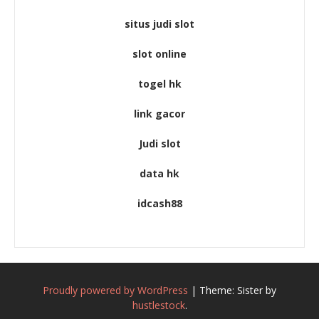
situs judi slot
slot online
togel hk
link gacor
Judi slot
data hk
idcash88
Proudly powered by WordPress
|
Theme: Sister by
hustlestock
.