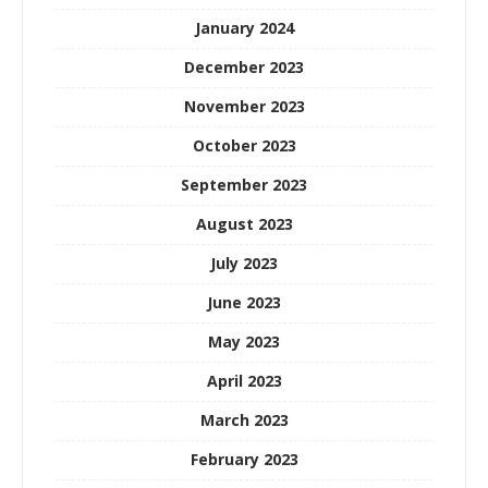
January 2024
December 2023
November 2023
October 2023
September 2023
August 2023
July 2023
June 2023
May 2023
April 2023
March 2023
February 2023