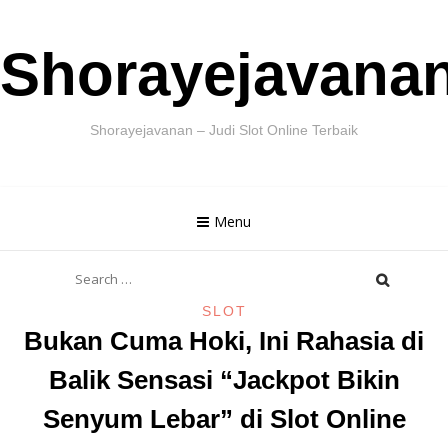
Skip
Shorayejavana
to
content
Shorayejavanan – Judi Slot Online Terbaik
Menu
Search
for:
SLOT
Bukan Cuma Hoki, Ini Rahasia di
Balik Sensasi “Jackpot Bikin
Senyum Lebar” di Slot Online