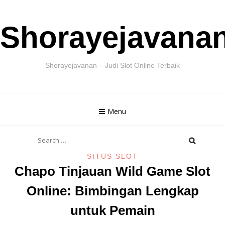
Skip
Shorayejavana
to
content
Shorayejavanan – Judi Slot Online Terbaik
Menu
Search
for:
SITUS SLOT
Chapo Tinjauan Wild Game Slot
Online: Bimbingan Lengkap
untuk Pemain