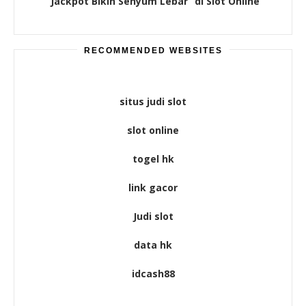
“Jackpot Bikin Senyum Lebar” di Slot Online
RECOMMENDED WEBSITES
situs judi slot
slot online
togel hk
link gacor
Judi slot
data hk
idcash88