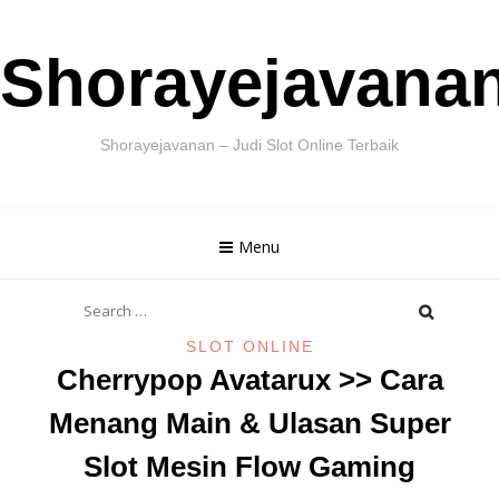
Skip
Shorayejavana
to
content
Shorayejavanan – Judi Slot Online Terbaik
Menu
Search
for:
SLOT ONLINE
Cherrypop Avatarux >> Cara
Menang Main & Ulasan Super
Slot Mesin Flow Gaming