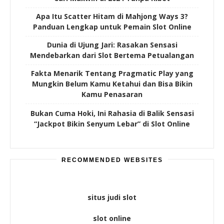
Apa Itu Scatter Hitam di Mahjong Ways 3?
Panduan Lengkap untuk Pemain Slot Online
Dunia di Ujung Jari: Rasakan Sensasi
Mendebarkan dari Slot Bertema Petualangan
Fakta Menarik Tentang Pragmatic Play yang
Mungkin Belum Kamu Ketahui dan Bisa Bikin
Kamu Penasaran
Bukan Cuma Hoki, Ini Rahasia di Balik Sensasi
“Jackpot Bikin Senyum Lebar” di Slot Online
RECOMMENDED WEBSITES
situs judi slot
slot online