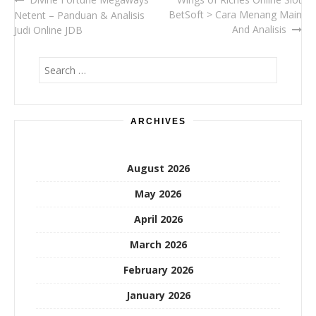
Post
BetSoft > Cara Menang Main
Netent – Panduan & Analisis
navigation
And Analisis
Judi Online JDB
Search
for:
ARCHIVES
August 2026
May 2026
April 2026
March 2026
February 2026
January 2026