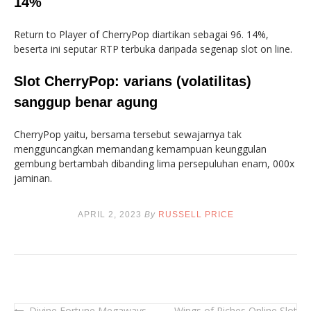
14%
Return to Player of CherryPop diartikan sebagai 96. 14%,
beserta ini seputar RTP terbuka daripada segenap slot on line.
Slot CherryPop: varians (volatilitas)
sanggup benar agung
CherryPop yaitu, bersama tersebut sewajarnya tak
mengguncangkan memandang kemampuan keunggulan
gembung bertambah dibanding lima persepuluhan enam, 000x
jaminan.
APRIL 2, 2023
By
RUSSELL PRICE
Divine Fortune Megaways
Wings of Riches Online Slot