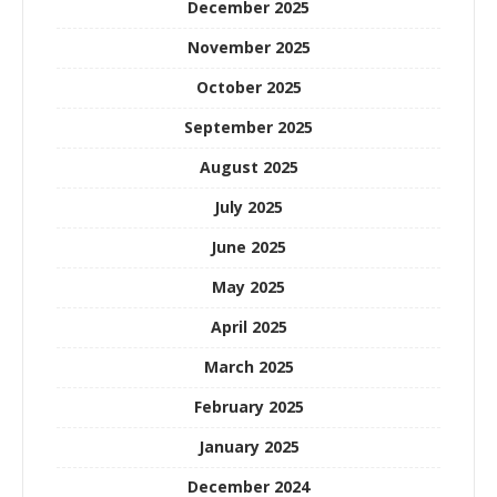
December 2025
November 2025
October 2025
September 2025
August 2025
July 2025
June 2025
May 2025
April 2025
March 2025
February 2025
January 2025
December 2024