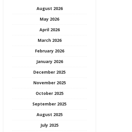
August 2026
May 2026
April 2026
March 2026
February 2026
January 2026
December 2025
November 2025
October 2025
September 2025
August 2025
July 2025