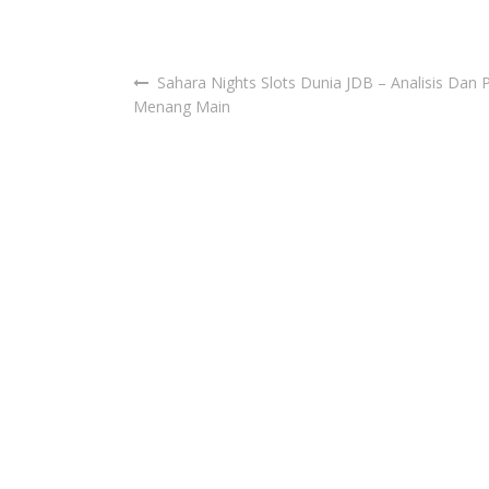
Sahara Nights Slots Dunia JDB – Analisis Dan
Post
Menang Main
navigation