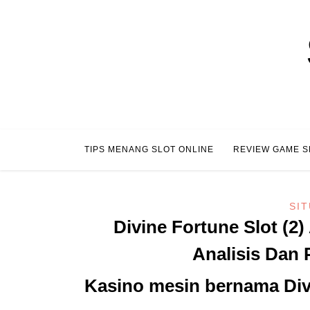
Skip
to
content
TIPS MENANG SLOT ONLINE
REVIEW GAME S
SI
Divine Fortune Slot (2
Analisis Dan
Kasino mesin bernama Div