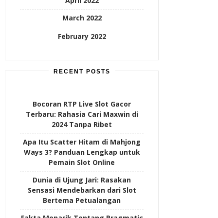
April 2022
March 2022
February 2022
RECENT POSTS
Bocoran RTP Live Slot Gacor
Terbaru: Rahasia Cari Maxwin di
2024 Tanpa Ribet
Apa Itu Scatter Hitam di Mahjong
Ways 3? Panduan Lengkap untuk
Pemain Slot Online
Dunia di Ujung Jari: Rasakan
Sensasi Mendebarkan dari Slot
Bertema Petualangan
Fakta Menarik Tentang Pragmatic