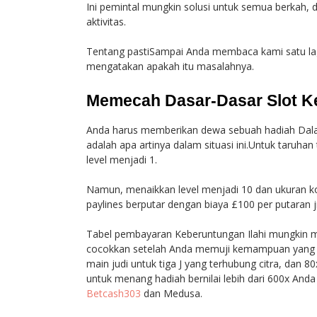
Ini pemintal mungkin solusi untuk semua berkah, 
aktivitas.
Tentang pastiSampai Anda membaca kami satu lag
mengatakan apakah itu masalahnya.
Memecah Dasar-Dasar Slot Ke
Anda harus memberikan dewa sebuah hadiah Dala
adalah apa artinya dalam situasi ini.Untuk taruha
level menjadi 1.
Namun, menaikkan level menjadi 10 dan ukuran k
paylines berputar dengan biaya £100 per putaran
Tabel pembayaran Keberuntungan Ilahi mungkin mul
cocokkan setelah Anda memuji kemampuan yang d
main judi untuk tiga J yang terhubung citra, dan 
untuk menang hadiah bernilai lebih dari 600x And
Betcash303
dan Medusa.