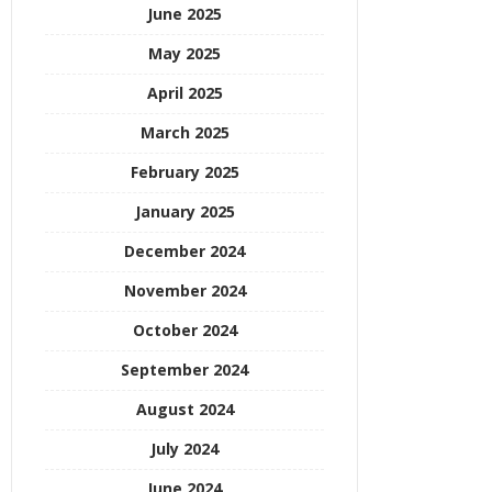
June 2025
May 2025
April 2025
March 2025
February 2025
January 2025
December 2024
November 2024
October 2024
September 2024
August 2024
July 2024
June 2024