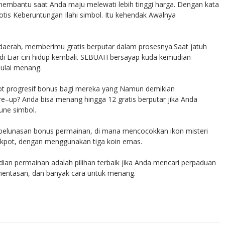
 membantu saat Anda maju melewati lebih tinggi harga. Dengan kata
tis Keberuntungan Ilahi simbol. Itu kehendak Awalnya
u daerah, memberimu gratis berputar dalam prosesnya.Saat jatuh
di Liar ciri hidup kembali. SEBUAH bersayap kuda kemudian
ulai menang.
pot progresif bonus bagi mereka yang Namun demikian
–up? Anda bisa menang hingga 12 gratis berputar jika Anda
une simbol.
pelunasan bonus permainan, di mana mencocokkan ikon misteri
ackpot, dengan menggunakan tiga koin emas.
dian permainan adalah pilihan terbaik jika Anda mencari perpaduan
pementasan, dan banyak cara untuk menang.