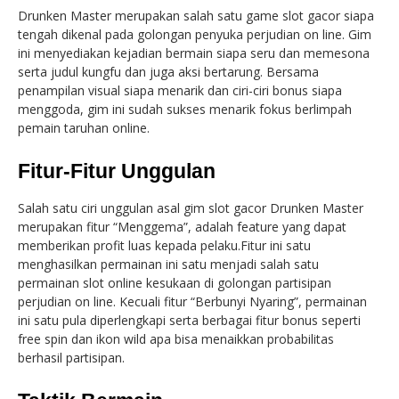
Drunken Master merupakan salah satu game slot gacor siapa
tengah dikenal pada golongan penyuka perjudian on line. Gim
ini menyediakan kejadian bermain siapa seru dan memesona
serta judul kungfu dan juga aksi bertarung. Bersama
penampilan visual siapa menarik dan ciri-ciri bonus siapa
menggoda, gim ini sudah sukses menarik fokus berlimpah
pemain taruhan online.
Fitur-Fitur Unggulan
Salah satu ciri unggulan asal gim slot gacor Drunken Master
merupakan fitur “Menggema”, adalah feature yang dapat
memberikan profit luas kepada pelaku.Fitur ini satu
menghasilkan permainan ini satu menjadi salah satu
permainan slot online kesukaan di golongan partisipan
perjudian on line. Kecuali fitur “Berbunyi Nyaring”, permainan
ini satu pula diperlengkapi serta berbagai fitur bonus seperti
free spin dan ikon wild apa bisa menaikkan probabilitas
berhasil partisipan.