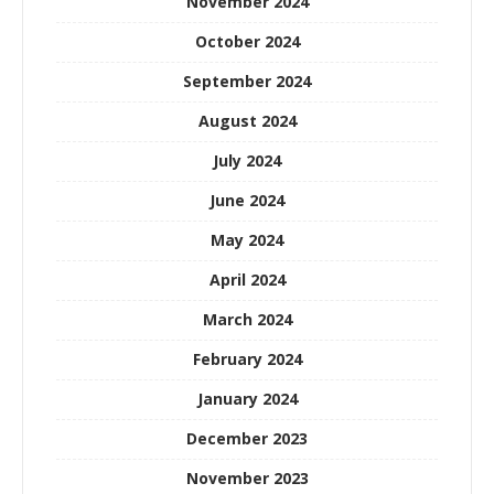
November 2024
October 2024
September 2024
August 2024
July 2024
June 2024
May 2024
April 2024
March 2024
February 2024
January 2024
December 2023
November 2023