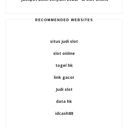
RECOMMENDED WEBSITES
situs judi slot
slot online
togel hk
link gacor
Judi slot
data hk
idcash88