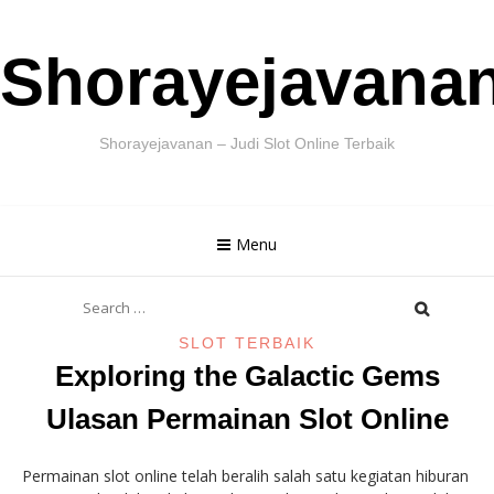
Skip
Shorayejavana
to
content
Shorayejavanan – Judi Slot Online Terbaik
Menu
Search
for:
SLOT TERBAIK
Exploring the Galactic Gems
Ulasan Permainan Slot Online
Permainan slot online telah beralih salah satu kegiatan hiburan