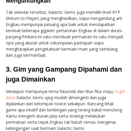
Menguntungkan
Tak sekedar tersebut, Galactic Gems juga memiliki level RTP
(Return to Player) yang menghasilkan, siapa mengandung arti
Engkau mempunyai peluang apa baik untuk mendapatkan
kembali beberapa gigantic pertaruhan Engkau di dalam durasi
panjang.Perkara ini satu membuat permainan ini satu menjadi
opsi yang akurat untuk sekumpulan partisipan siapa
mengharapkan pengetahuan bermain-main yang seimbang
dan juga bermanfaat.
3. Gim yang Gampang Dipahami dan
juga Dimainkan
Meskipun mempunyai tema futuristik dan fitur-fitur maju,
togel
dana
Galactic Gems ajeg mudah dimengerti dan juga
dijalankan dari kelompok novice sekalipun. Rancang letak
game apa intuitif dan bimbingan yang terang bakal menolong
Kamu mengerti aturan play serta strategi melakukan
permainan serta cepat.Engkau tak butuh cemas mengenai
kebingungan saat bermain Galactic Gems.