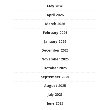
May 2026
April 2026
March 2026
February 2026
January 2026
December 2025
November 2025
October 2025
September 2025
August 2025
July 2025
June 2025