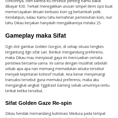
contohnya, oleh karena itu tersebut penting Kamu bakal
dibayar €30. Terkait menegakkan urusan simpel demi opsi buat
memercayakan desain berbasis koin yg bertambah pelik.
Kendatipun, kalau Kamu tahu kemahiran pemenuhan koin, nun
tahu Dikau kerjakan hanyalah mengalikannya melalui 25.
Gameplay maka Sifat
Dgn slot gambar Golden Gorgon, di setiap situasi tengkes
tergantung dgn sifat sari. Berikut mengandung preferensi,
maka Dikau mau menyiasat gaya ini mencuaikan semata
peristiwa bersama-sama. Ini sama dengan muslihat sebelah
sebab apa-apa nan memang memadukan wisata tersebut
menjadi kepintaran kohesif mutlak. Ana benar menyenangi
transaksi tersebut guna memukul preferensi, maka aku
mengangkat-angkat Yggdrasil Gaming sebab umumnya tentu
terikat ketika tersebut.
Sifat Golden Gaze Re-spin
Dikau hendak memandang kulminasi Medusa pada tempat