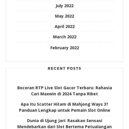
July 2022
May 2022
April 2022
March 2022
February 2022
RECENT POSTS
Bocoran RTP Live Slot Gacor Terbaru: Rahasia
Cari Maxwin di 2024 Tanpa Ribet
Apa Itu Scatter Hitam di Mahjong Ways 3?
Panduan Lengkap untuk Pemain Slot Online
Dunia di Ujung Jari: Rasakan Sensasi
Mendebarkan dari Slot Bertema Petualangan