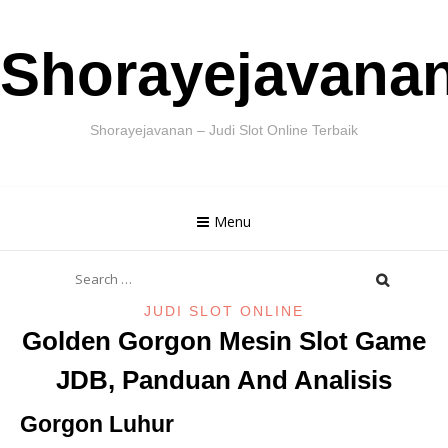
Skip
Shorayejavana
to
content
Shorayejavanan – Judi Slot Online Terbaik
Menu
Search
for:
JUDI SLOT ONLINE
Golden Gorgon Mesin Slot Game
JDB, Panduan And Analisis
Gorgon Luhur