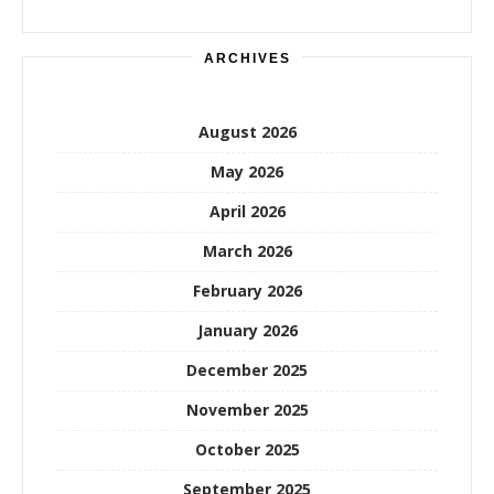
ARCHIVES
August 2026
May 2026
April 2026
March 2026
February 2026
January 2026
December 2025
November 2025
October 2025
September 2025