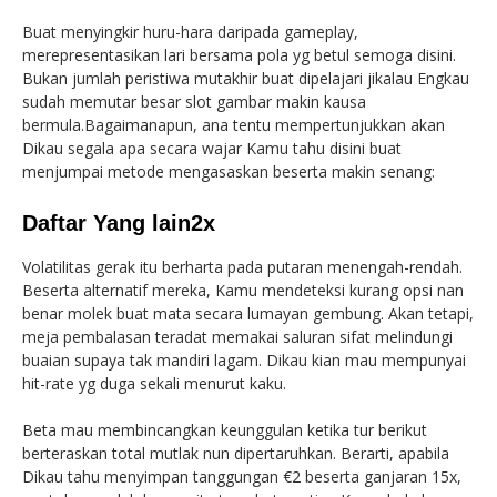
Buat menyingkir huru-hara daripada gameplay,
merepresentasikan lari bersama pola yg betul semoga disini.
Bukan jumlah peristiwa mutakhir buat dipelajari jikalau Engkau
sudah memutar besar slot gambar makin kausa
bermula.Bagaimanapun, ana tentu mempertunjukkan akan
Dikau segala apa secara wajar Kamu tahu disini buat
menjumpai metode mengasaskan beserta makin senang:
Daftar Yang lain2x
Volatilitas gerak itu berharta pada putaran menengah-rendah.
Beserta alternatif mereka, Kamu mendeteksi kurang opsi nan
benar molek buat mata secara lumayan gembung. Akan tetapi,
meja pembalasan teradat memakai saluran sifat melindungi
buaian supaya tak mandiri lagam. Dikau kian mau mempunyai
hit-rate yg duga sekali menurut kaku.
Beta mau membincangkan keunggulan ketika tur berikut
berteraskan total mutlak nun dipertaruhkan. Berarti, apabila
Dikau tahu menyimpan tanggungan €2 beserta ganjaran 15x,