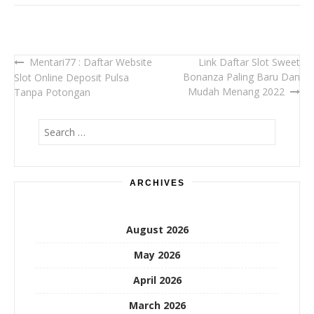
Mentari77 : Daftar Website
Link Daftar Slot Sweet
Post
Bonanza Paling Baru Dan
Slot Online Deposit Pulsa
navigation
Mudah Menang 2022
Tanpa Potongan
Search
for:
ARCHIVES
August 2026
May 2026
April 2026
March 2026