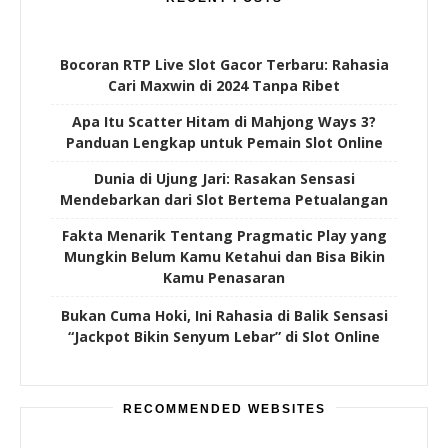
Bocoran RTP Live Slot Gacor Terbaru: Rahasia
Cari Maxwin di 2024 Tanpa Ribet
Apa Itu Scatter Hitam di Mahjong Ways 3?
Panduan Lengkap untuk Pemain Slot Online
Dunia di Ujung Jari: Rasakan Sensasi
Mendebarkan dari Slot Bertema Petualangan
Fakta Menarik Tentang Pragmatic Play yang
Mungkin Belum Kamu Ketahui dan Bisa Bikin
Kamu Penasaran
Bukan Cuma Hoki, Ini Rahasia di Balik Sensasi
“Jackpot Bikin Senyum Lebar” di Slot Online
RECOMMENDED WEBSITES