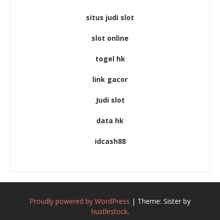
situs judi slot
slot online
togel hk
link gacor
Judi slot
data hk
idcash88
Proudly powered by WordPress
|
Theme: Sister by
hustlestock
.