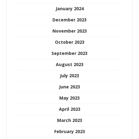
January 2024
December 2023
November 2023
October 2023
September 2023
August 2023
July 2023
June 2023
May 2023
April 2023
March 2023
February 2023