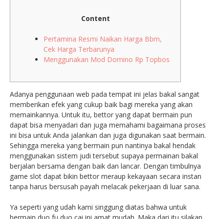
Content
Pertamina Resmi Naikan Harga Bbm,
Cek Harga Terbarunya
Menggunakan Mod Domino Rp Topbos
Adanya penggunaan web pada tempat ini jelas bakal sangat
memberikan efek yang cukup baik bagi mereka yang akan
memainkannya. Untuk itu, bettor yang dapat bermain pun
dapat bisa menyadari dan juga memahami bagaimana proses
ini bisa untuk Anda jalankan dan juga digunakan saat bermain.
Sehingga mereka yang bermain pun nantinya bakal hendak
menggunakan sistem judi tersebut supaya permainan bakal
berjalan bersama dengan baik dan lancar. Dengan timbulnya
game slot dapat bikin bettor meraup kekayaan secara instan
tanpa harus bersusah payah melacak pekerjaan di luar sana.
Ya seperti yang udah kami singgung diatas bahwa untuk
bermain duo fu duo cai ini amat mudah. Maka dari itu silakan