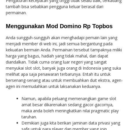
Pengaturan kecepatan yang tinggi tidak selalu baik, terkadang
tambah bisa sebabkan pengguna keluar berasal dari
permainan.
Menggunakan Mod Domino Rp Topbos
Anda sungguh-sungguh akan menghadapi pemain lain yang
menjadi member di web ini, jadi semua bergantung pada
kekuatan bermain Anda. Permainan tersebut tampaknya miliki
harga yang bagus, hadiah yang tidak mahal, dan dapat
diandalkan. Tidak cuma orang luar negeri yang sangat
menyukai slot slot, banyak juga orang di Indonesia yang suka
melihat apa saja penawaran terbarunya. Entah itu untuk
bersenang-senang atau untuk membuahkan duit ekstra, agen-
agen ini memudahkan untuk laksanakan keduanya.
Namun, apabila peluang memenangkan game slot
amat besar dikarenakan sedang gacor-gacornya,
maka anda boleh meningkatkan nilai pragmatic play
taruhan.
Demikian juga kita berikan jaminan data privasi yang
safe untuk para player dan member yang join.