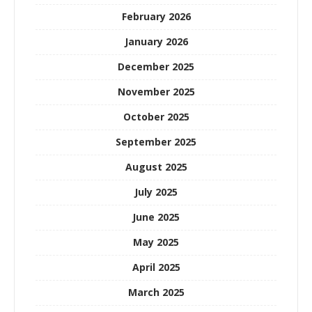
February 2026
January 2026
December 2025
November 2025
October 2025
September 2025
August 2025
July 2025
June 2025
May 2025
April 2025
March 2025