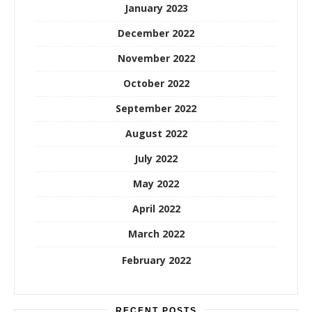
January 2023
December 2022
November 2022
October 2022
September 2022
August 2022
July 2022
May 2022
April 2022
March 2022
February 2022
RECENT POSTS