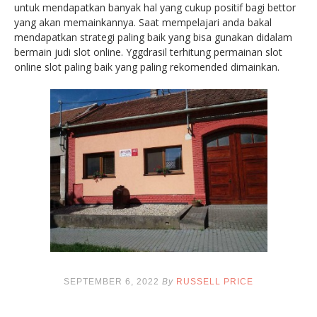
untuk mendapatkan banyak hal yang cukup positif bagi bettor
yang akan memainkannya. Saat mempelajari anda bakal
mendapatkan strategi paling baik yang bisa gunakan didalam
bermain judi slot online. Yggdrasil terhitung permainan slot
online slot paling baik yang paling rekomended dimainkan.
SEPTEMBER 6, 2022
By
RUSSELL PRICE