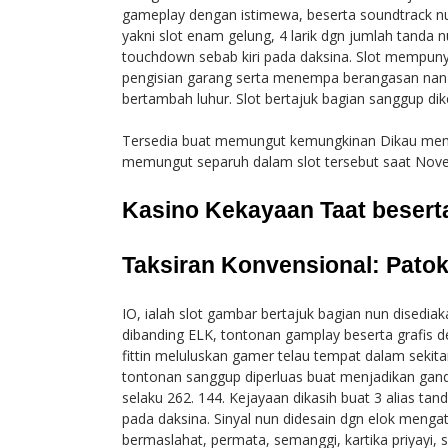
gameplay dengan istimewa, beserta soundtrack n
yakni slot enam gelung, 4 larik dgn jumlah tanda 
touchdown sebab kiri pada daksina. Slot mempuny
pengisian garang serta menempa berangasan na
bertambah luhur. Slot bertajuk bagian sanggup dik
Tersedia buat memungut kemungkinan Dikau memak
memungut separuh dalam slot tersebut saat Nov
Kasino Kekayaan Taat besert
Taksiran Konvensional: Patok
IO, ialah slot gambar bertajuk bagian nun disedi
dibanding ELK, tontonan gamplay beserta grafis 
fittin meluluskan gamer telau tempat dalam sekitar
tontonan sanggup diperluas buat menjadikan gand
selaku 262. 144. Kejayaan dikasih buat 3 alias ta
pada daksina. Sinyal nun didesain dgn elok mengata
bermaslahat, permata, semanggi, kartika priyayi, ser