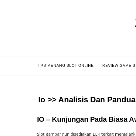
Skip
to
content
TIPS MENANG SLOT ONLINE
REVIEW GAME S
Io >> Analisis Dan Pandua
IO – Kunjungan Pada Biasa 
Slot gambar nun disediakan ELK terkait menjalank