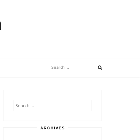
n
Search
for:
Search
for:
ARCHIVES