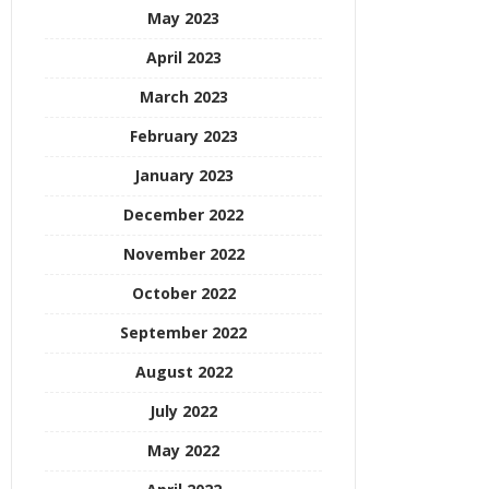
May 2023
April 2023
March 2023
February 2023
January 2023
December 2022
November 2022
October 2022
September 2022
August 2022
July 2022
May 2022