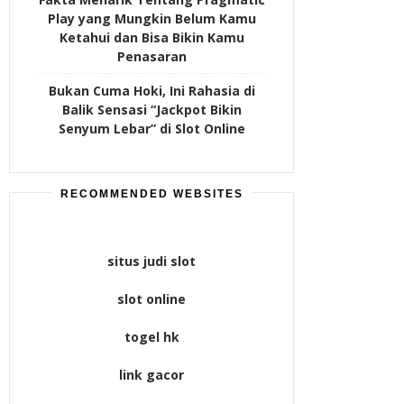
Play yang Mungkin Belum Kamu
Ketahui dan Bisa Bikin Kamu
Penasaran
Bukan Cuma Hoki, Ini Rahasia di
Balik Sensasi “Jackpot Bikin
Senyum Lebar” di Slot Online
RECOMMENDED WEBSITES
situs judi slot
slot online
togel hk
link gacor