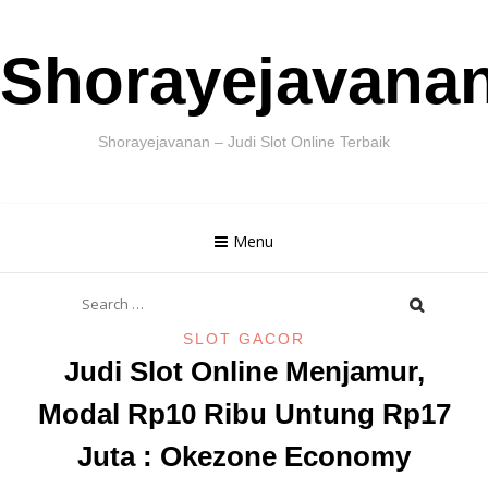
Skip
Shorayejavana
to
content
Shorayejavanan – Judi Slot Online Terbaik
Menu
Search
for:
SLOT GACOR
Judi Slot Online Menjamur,
Modal Rp10 Ribu Untung Rp17
Juta : Okezone Economy