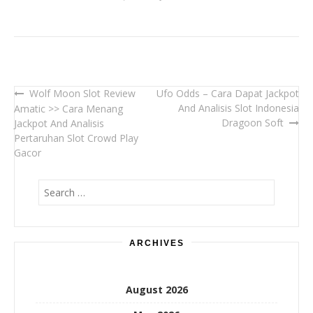
Wolf Moon Slot Review
Ufo Odds – Cara Dapat Jackpot
Post
And Analisis Slot Indonesia
Amatic >> Cara Menang
navigation
Dragoon Soft
Jackpot And Analisis
Pertaruhan Slot Crowd Play
Gacor
Search
for:
ARCHIVES
August 2026