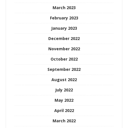
March 2023
February 2023
January 2023
December 2022
November 2022
October 2022
September 2022
August 2022
July 2022
May 2022
April 2022
March 2022