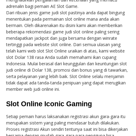
adrenalin bagi pemain AE Slot Game.
Dari ribuan jenis game judi slot pastinya anda dapat bingung
menentukan pada permainan slot online mana anda akan
bermain. Oleh dikarenakan itu disini kami akan memberikan
beberapa rekomendasi game judi slot online paling sering
mendapatkan jackpot dan juga bersama dengan winrate
tertinggi pada website slot online. Dari semua ulasan yang
telah kami web slot Slot Online uraikan di atas, kami website
slot Dolar 138 rasa Anda sudah memahami ikan cupang
Indonesia. Mulai berasal dari keunggulan dan keuntungan slot
judi online di Dolar 138, promosi dan bonus yang di tawarkan,
serta pelayanan yang lebih baik. Slot Online selalu menjamin
tidak dapat ada tanda-tanda penipuan yang dapat merugikan
member web judi online ini.
Slot Online Iconic Gaming
Setiap pemain harus laksanakan registrasi akun gara-gara itu
merupakan sistem yang paling mendasar butuh dilakukan.
Proses registrasi Akun sendiri tentunya saat ini bisa dikerjakan
bersama dengan mudah gara-gara para pengguna bisa