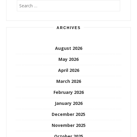
Search
for:
ARCHIVES
August 2026
May 2026
April 2026
March 2026
February 2026
January 2026
December 2025
November 2025
October 2025