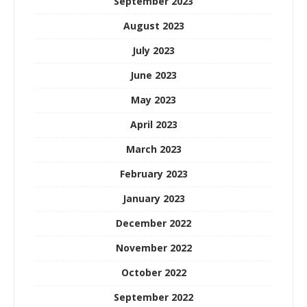
September 2023
August 2023
July 2023
June 2023
May 2023
April 2023
March 2023
February 2023
January 2023
December 2022
November 2022
October 2022
September 2022