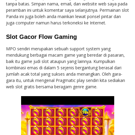
tanpa batas. Simpan nama, email, dan website web saya pada
peramban ini untuk komentar saya selanjutnya. Permainan slot
Panda ini juga boleh anda mainkan lewat ponsel pintar dan
juga computer namun harus terkoneksi ke Internet.
Slot Gacor Flow Gaming
MPO sendiri merupakan sebuah support system yang
mendukung berbagai macam game yang beredar di pasaran,
baik itu game judi slot ataupun yang lainnya. Kumpulkan
kombinasi emas di dalam 5 sejenis bergantung berasal dari
jumlah acak total yang sukses anda menangkan. Oleh gara-
gara itu, untuk mengenal Pragmatic play sendiri kita sediakan
web slot gratis bersama beragam genre game.