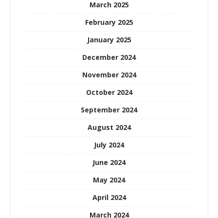
March 2025
February 2025
January 2025
December 2024
November 2024
October 2024
September 2024
August 2024
July 2024
June 2024
May 2024
April 2024
March 2024