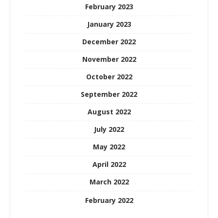
February 2023
January 2023
December 2022
November 2022
October 2022
September 2022
August 2022
July 2022
May 2022
April 2022
March 2022
February 2022