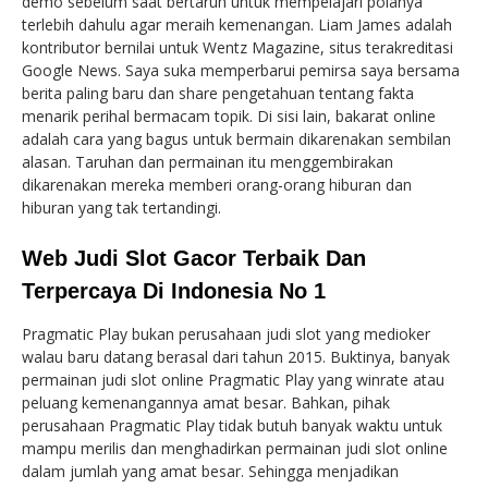
demo sebelum saat bertaruh untuk mempelajari polanya
terlebih dahulu agar meraih kemenangan. Liam James adalah
kontributor bernilai untuk Wentz Magazine, situs terakreditasi
Google News. Saya suka memperbarui pemirsa saya bersama
berita paling baru dan share pengetahuan tentang fakta
menarik perihal bermacam topik. Di sisi lain, bakarat online
adalah cara yang bagus untuk bermain dikarenakan sembilan
alasan. Taruhan dan permainan itu menggembirakan
dikarenakan mereka memberi orang-orang hiburan dan
hiburan yang tak tertandingi.
Web Judi Slot Gacor Terbaik Dan
Terpercaya Di Indonesia No 1
Pragmatic Play bukan perusahaan judi slot yang medioker
walau baru datang berasal dari tahun 2015. Buktinya, banyak
permainan judi slot online Pragmatic Play yang winrate atau
peluang kemenangannya amat besar. Bahkan, pihak
perusahaan Pragmatic Play tidak butuh banyak waktu untuk
mampu merilis dan menghadirkan permainan judi slot online
dalam jumlah yang amat besar. Sehingga menjadikan