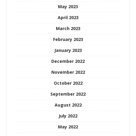
May 2023
April 2023
March 2023
February 2023
January 2023
December 2022
November 2022
October 2022
September 2022
August 2022
July 2022
May 2022