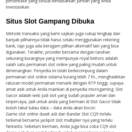
persentase yang sesuai berdasarkan jumlah yang Anda
investasikan.
Situs Slot Gampang Dibuka
Metode transaksi yang kami sajikan juga cukup lengkap dan
banyak pilihannya tidak harus selalu menggunakan rekening
bank, tapi juga ada beragam pilihan alternatif lain yang bisa
digunakan. Terakhir, provider bersama dengan taruhan
sekurang-kurangnya yang mempunyai royal bettors adalah
salah satu permainan slot online yang paling mudah untuk
dimenangkan. Penyedia ini telah berkecimpung dalam
permainan slot online selama kurang lebih 7 th., menghadirkan
ratusan model permainan menarik dengan RTP tinggi, supaya
amat asik untuk Anda mainkan di penyedia microgaming. Slot
Gacor adalah web judi slot yang sudah populer aman dan
terpercaya, Jadi untuk anda yang bermain di Slot Gacor tidak
butuh takut kalau data – data anda akan bocor.
Game slot online duwit asli dari Bandar Slot CQ9 terlalu
terkenal bersama jackpot slot multiplier nya yang terlalu
fantastis. Sebelum bermain, Anda juga bisa coba CQ9 slot