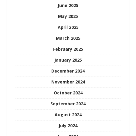
June 2025
May 2025
April 2025
March 2025
February 2025
January 2025
December 2024
November 2024
October 2024
September 2024
August 2024
July 2024