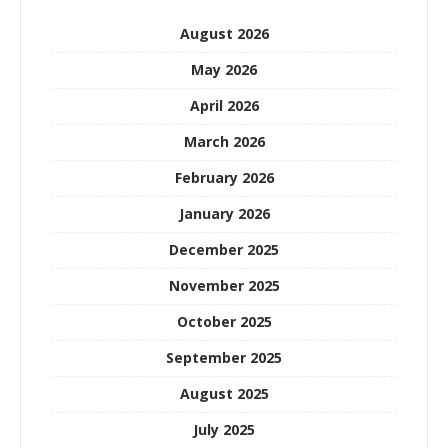
August 2026
May 2026
April 2026
March 2026
February 2026
January 2026
December 2025
November 2025
October 2025
September 2025
August 2025
July 2025