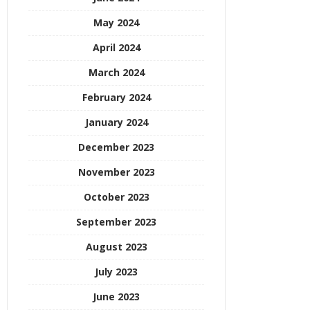
May 2024
April 2024
March 2024
February 2024
January 2024
December 2023
November 2023
October 2023
September 2023
August 2023
July 2023
June 2023