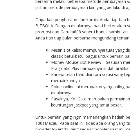
bersama melalui beberapa metode pembayaran yang
pilihan metode pembayaran lain yang berlaku di ag
Dapatkan penghasilan dan komisi Anda tiap-tiap
BITBOLA. Dengan didalamnya nanti bettor akan se
promosi dari Garuda888 seperti bonus sambutan, 
Anda tiap tiap bulan bersama mengundang teman
Mesin slot kalsik mempunyai tuas yang di
classic betul-betul bagus untuk pemain ba
Money Mouse Slot Review – Sesudah menu
Pragmatic Play nampaknya sudah arahka
Karena telah tahu diantara solusi yang tep
memainkannya.
Poker online ini merupakan yang paling b
didalamnya.
Pasalnya, Koi Gate merupakan permainan
keuntungan jackpot yang amat besar.
Untuk pemain yang ingin memenangkan hadiah be
1001Macau. Pada saat ini, tidak ada orang yang tid
provider Joker123 yang sedang populer saat ini