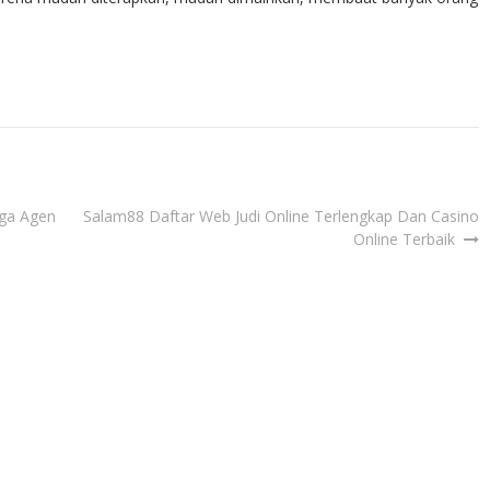
uga Agen
Salam88 Daftar Web Judi Online Terlengkap Dan Casino
Online Terbaik