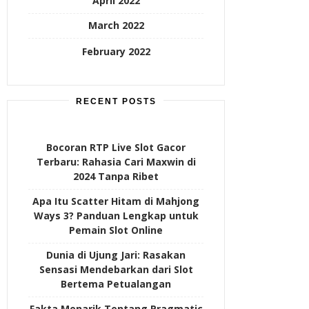
April 2022
March 2022
February 2022
RECENT POSTS
Bocoran RTP Live Slot Gacor
Terbaru: Rahasia Cari Maxwin di
2024 Tanpa Ribet
Apa Itu Scatter Hitam di Mahjong
Ways 3? Panduan Lengkap untuk
Pemain Slot Online
Dunia di Ujung Jari: Rasakan
Sensasi Mendebarkan dari Slot
Bertema Petualangan
Fakta Menarik Tentang Pragmatic