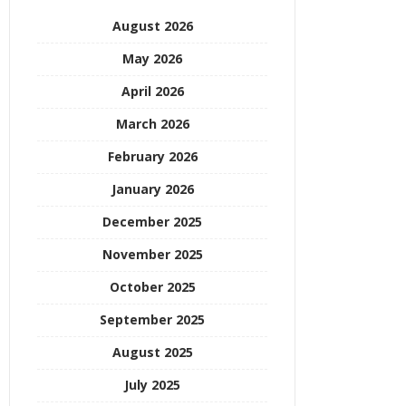
August 2026
May 2026
April 2026
March 2026
February 2026
January 2026
December 2025
November 2025
October 2025
September 2025
August 2025
July 2025