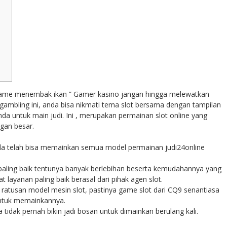
 game menembak ikan ” Gamer kasino jangan hingga melewatkan
 gambling ini, anda bisa nikmati tema slot bersama dengan tampilan
da untuk main judi. Ini , merupakan permainan slot online yang
gan besar.
a telah bisa memainkan semua model permainan judi24online
ne paling baik tentunya banyak berlebihan beserta kemudahannya yang
layanan paling baik berasal dari pihak agen slot.
i ratusan model mesin slot, pastinya game slot dari CQ9 senantiasa
 untuk memainkannya.
 tidak pernah bikin jadi bosan untuk dimainkan berulang kali.