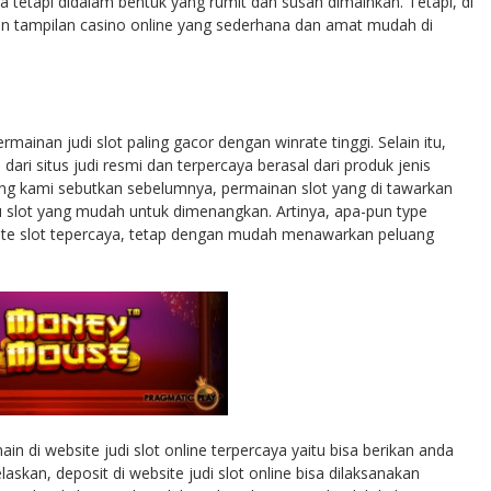
a tetapi didalam bentuk yang rumit dan susah dimainkan. Tetapi, di
n tampilan casino online yang sederhana dan amat mudah di
rmainan judi slot paling gacor dengan winrate tinggi. Selain itu,
dari situs judi resmi dan terpercaya berasal dari produk jenis
yang kami sebutkan sebelumnya, permainan slot yang di tawarkan
tau slot yang mudah untuk dimenangkan. Artinya, apa-pun type
site slot tepercaya, tetap dengan mudah menawarkan peluang
n di website judi slot online terpercaya yaitu bisa berikan anda
askan, deposit di website judi slot online bisa dilaksanakan