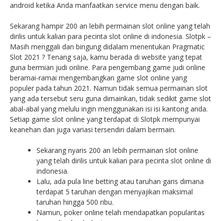
android ketika Anda manfaatkan service menu dengan baik.
Sekarang hampir 200 an lebih permainan slot online yang telah
dirilis untuk kalian para pecinta slot online di indonesia. Slotpk –
Masih menggali dan bingung didalam menentukan Pragmatic
Slot 2021 ? Tenang saja, kamu berada di website yang tepat
guna bermian judi online. Para pengembang game judi online
beramai-ramai mengembangkan game slot online yang
populer pada tahun 2021. Namun tidak semua permainan slot
yang ada tersebut seru guna dimainkan, tidak sedikit game slot
abal-abal yang melulu ingin menggunakan isi isi kantong anda.
Setiap game slot online yang terdapat di Slotpk mempunyai
keanehan dan juga variasi tersendiri dalam bermain.
Sekarang nyaris 200 an lebih permainan slot online
yang telah dirilis untuk kalian para pecinta slot online di
indonesia.
Lalu, ada pula line betting atau taruhan garis dimana
terdapat 5 taruhan dengan menyajikan maksimal
taruhan hingga 500 ribu.
Namun, poker online telah mendapatkan popularitas