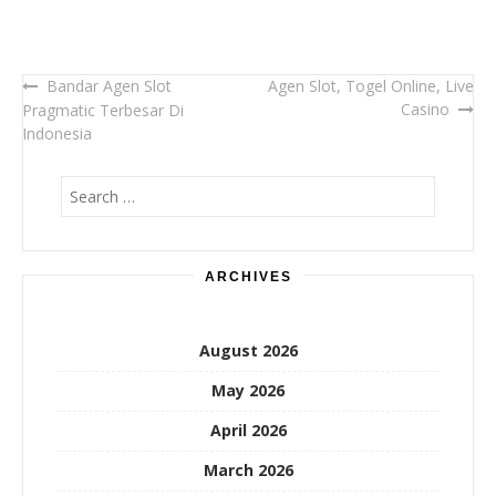
Bandar Agen Slot
Agen Slot, Togel Online, Live
Post
Casino
Pragmatic Terbesar Di
navigation
Indonesia
Search
for:
ARCHIVES
August 2026
May 2026
April 2026
March 2026