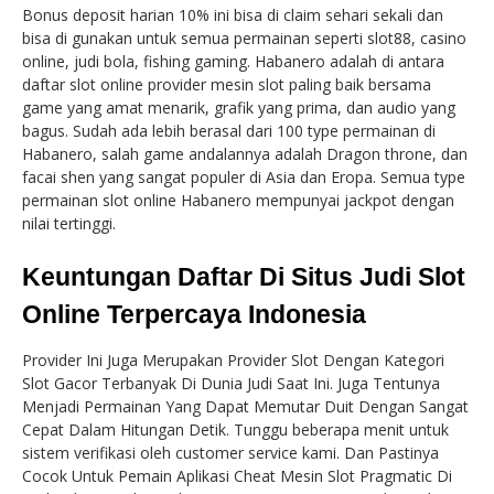
Bonus deposit harian 10% ini bisa di claim sehari sekali dan
bisa di gunakan untuk semua permainan seperti slot88, casino
online, judi bola, fishing gaming. Habanero adalah di antara
daftar slot online provider mesin slot paling baik bersama
game yang amat menarik, grafik yang prima, dan audio yang
bagus. Sudah ada lebih berasal dari 100 type permainan di
Habanero, salah game andalannya adalah Dragon throne, dan
facai shen yang sangat populer di Asia dan Eropa. Semua type
permainan slot online Habanero mempunyai jackpot dengan
nilai tertinggi.
Keuntungan Daftar Di Situs Judi Slot
Online Terpercaya Indonesia
Provider Ini Juga Merupakan Provider Slot Dengan Kategori
Slot Gacor Terbanyak Di Dunia Judi Saat Ini. Juga Tentunya
Menjadi Permainan Yang Dapat Memutar Duit Dengan Sangat
Cepat Dalam Hitungan Detik. Tunggu beberapa menit untuk
sistem verifikasi oleh customer service kami. Dan Pastinya
Cocok Untuk Pemain Aplikasi Cheat Mesin Slot Pragmatic Di