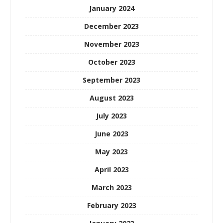
January 2024
December 2023
November 2023
October 2023
September 2023
August 2023
July 2023
June 2023
May 2023
April 2023
March 2023
February 2023