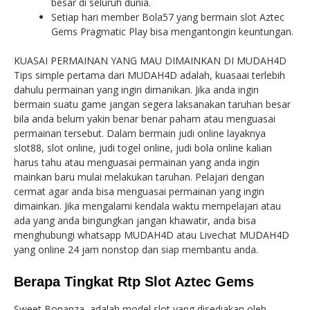
besar di seluruh dunia.
Setiap hari member Bola57 yang bermain slot Aztec
Gems Pragmatic Play bisa mengantongin keuntungan.
KUASAI PERMAINAN YANG MAU DIMAINKAN DI MUDAH4D
Tips simple pertama dari MUDAH4D adalah, kuasaai terlebih
dahulu permainan yang ingin dimanikan. Jika anda ingin
bermain suatu game jangan segera laksanakan taruhan besar
bila anda belum yakin benar benar paham atau menguasai
permainan tersebut. Dalam bermain judi online layaknya
slot88, slot online, judi togel online, judi bola online kalian
harus tahu atau menguasai permainan yang anda ingin
mainkan baru mulai melakukan taruhan. Pelajari dengan
cermat agar anda bisa menguasai permainan yang ingin
dimainkan. Jika mengalami kendala waktu mempelajari atau
ada yang anda bingungkan jangan khawatir, anda bisa
menghubungi whatsapp MUDAH4D atau Livechat MUDAH4D
yang online 24 jam nonstop dan siap membantu anda.
Berapa Tingkat Rtp Slot Aztec Gems
Sweet Bonanza, adalah model slot yang disediakan oleh