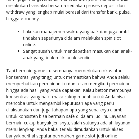
melakukan transaksi bersama sediakan proses deposit dan
withdraw yang lengkap mulai berasal dari transfer bank, pulsa,
hingga e-money.
Lakukan manajemen waktu yang baik dan juga ambil
tindakan seperlunya didalam melakukan spin slot
online.
Sangat susah untuk mendapatkan masukan dari anak-
anak yang tidak miliki anak sendiri.
Tapi bermain game itu semuanya memerlukan fokus atau
konsentrasi yang tinggi untuk memastikan bahwa Anda selalu
memperhatikan permainan itu dan tetap mengikuti permainan
hingga ada hasil yang Anda dapatkan. Kalau bettor mempunyai
konsentrasi yang baik, maka cukup mudah untuk Anda bisa
mencoba untuk mengambil keputusan apa yang perlu
dilaksanakan dan juga tahapan apa yang sebaiknya diambil
untuk konsisten bisa bermain safe di dalam judi ini. Layanan
bermain cukup banyak jenisnya, salah satunya adalah layanan
menu lengkap. Anda bakal terlalu dimudahkan untuk akses
banyak perihal seputar permainan game slot judi online