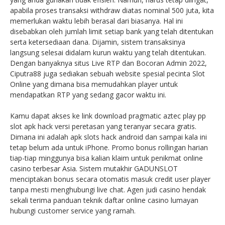
apabila proses transaksi withdraw diatas nominal 500 juta, kita
memerlukan waktu lebih berasal dari biasanya. Hal ini
disebabkan oleh jumlah limit setiap bank yang telah ditentukan
serta ketersediaan dana. Dijamin, sistem transaksinya
langsung selesai didalam kurun waktu yang telah ditentukan.
Dengan banyaknya situs Live RTP dan Bocoran Admin 2022,
Ciputra88 juga sediakan sebuah website spesial pecinta Slot
Online yang dimana bisa memudahkan player untuk
mendapatkan RTP yang sedang gacor waktu ini.
Kamu dapat akses ke link download pragmatic aztec play pp
slot apk hack versi peretasan yang teranyar secara gratis.
Dimana ini adalah apk slots hack android dan sampai kala ini
tetap belum ada untuk iPhone. Promo bonus rollingan harian
tiap-tiap minggunya bisa kalian klaim untuk penikmat online
casino terbesar Asia. Sistem mutakhir GADUNSLOT
menciptakan bonus secara otomatis masuk credit user player
tanpa mesti menghubungi live chat. Agen judi casino hendak
sekali terima panduan teknik daftar online casino lumayan
hubungi customer service yang ramah.