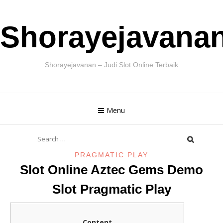
Skip
Shorayejavana
to
content
Shorayejavanan – Judi Slot Online Terbaik
Menu
Search
for:
PRAGMATIC PLAY
Slot Online Aztec Gems Demo
Slot Pragmatic Play
Content