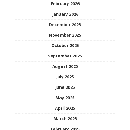
February 2026
January 2026
December 2025
November 2025
October 2025
September 2025
August 2025
July 2025
June 2025
May 2025
April 2025
March 2025
February 2025