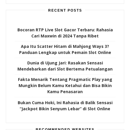
RECENT POSTS
Bocoran RTP Live Slot Gacor Terbaru: Rahasia
Cari Maxwin di 2024 Tanpa Ribet
Apa Itu Scatter Hitam di Mahjong Ways 3?
Panduan Lengkap untuk Pemain Slot Online
Dunia di Ujung Jari: Rasakan Sensasi
Mendebarkan dari Slot Bertema Petualangan
Fakta Menarik Tentang Pragmatic Play yang
Mungkin Belum Kamu Ketahui dan Bisa Bikin
Kamu Penasaran
Bukan Cuma Hoki, Ini Rahasia di Balik Sensasi
“Jackpot Bikin Senyum Lebar” di Slot Online
RECOMMENDED WEBSITES