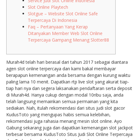
Service Judi Slot Online Indonesia
Slot Online Playtech
Slotgue – Website Slot Online Safe
Terpercaya Di Indonesia
Faq – Pertanyaan Yang Kerap
Ditanyakan Member Web Slot Online
Terpercaya Gampang Menang Slotter88
Murah4d telah hari berasal dari tahun 2017 sebagai diantara
agen slot online terpercaya dan kami bakal membayar
berapapun kemenangan anda bersama dengan kurung waktu
paling lama 10 menit. Dapatkan rtp live slot yang akurat tiap-
tiap hari nya dan segera laksanakan pendaftaran serta deposit
di Murah4d. Hanya cukup dengan modal 10ribu saja, anda
telah langsung memainkan semua permainan yang kita
sediakan. Nah, itulah rekomendasi dari situs judi slot gacor
KudusToto yang mengupas habis semua kelebihan,
rekomendasi juga rahasia menang mesin slot online. Ayo
Gabung sekarang juga dan dapatkan kemenangan slot jackpot
terbesar bersama KudusToto Situs Judi Slot Online Terpercaya