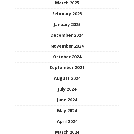
March 2025
February 2025
January 2025
December 2024
November 2024
October 2024
September 2024
August 2024
July 2024
June 2024
May 2024
April 2024
March 2024