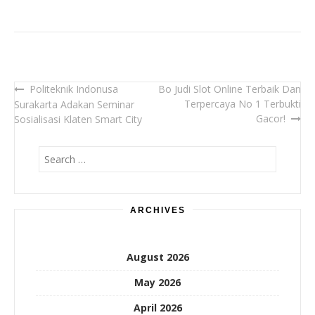
Politeknik Indonusa
Bo Judi Slot Online Terbaik Dan
Post
Terpercaya No 1 Terbukti
Surakarta Adakan Seminar
navigation
Gacor!
Sosialisasi Klaten Smart City
Search
for:
ARCHIVES
August 2026
May 2026
April 2026