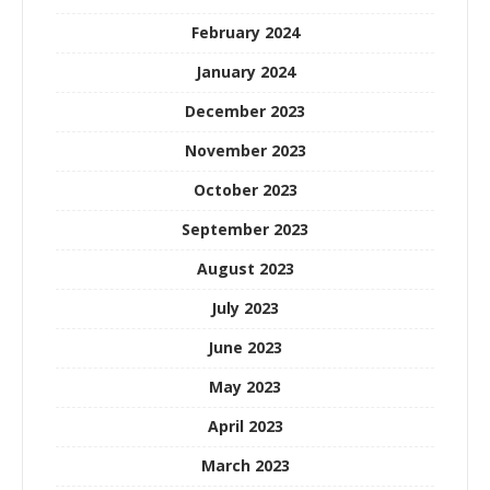
February 2024
January 2024
December 2023
November 2023
October 2023
September 2023
August 2023
July 2023
June 2023
May 2023
April 2023
March 2023