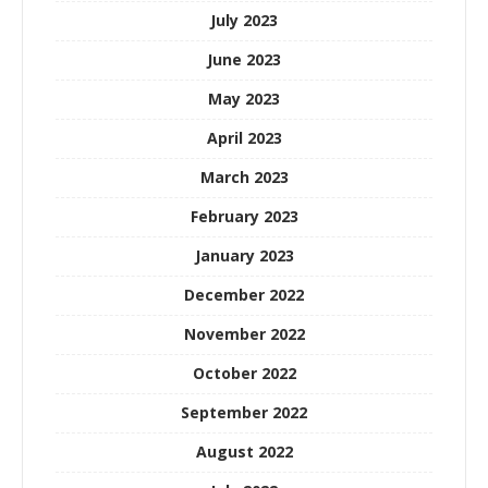
July 2023
June 2023
May 2023
April 2023
March 2023
February 2023
January 2023
December 2022
November 2022
October 2022
September 2022
August 2022