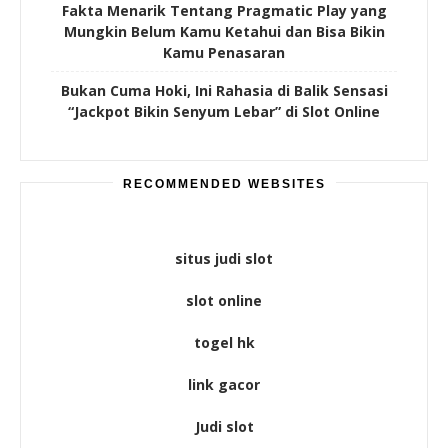
Fakta Menarik Tentang Pragmatic Play yang
Mungkin Belum Kamu Ketahui dan Bisa Bikin
Kamu Penasaran
Bukan Cuma Hoki, Ini Rahasia di Balik Sensasi
“Jackpot Bikin Senyum Lebar” di Slot Online
RECOMMENDED WEBSITES
situs judi slot
slot online
togel hk
link gacor
Judi slot