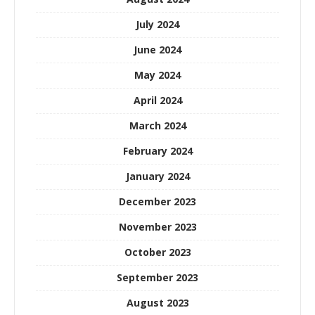
July 2024
June 2024
May 2024
April 2024
March 2024
February 2024
January 2024
December 2023
November 2023
October 2023
September 2023
August 2023