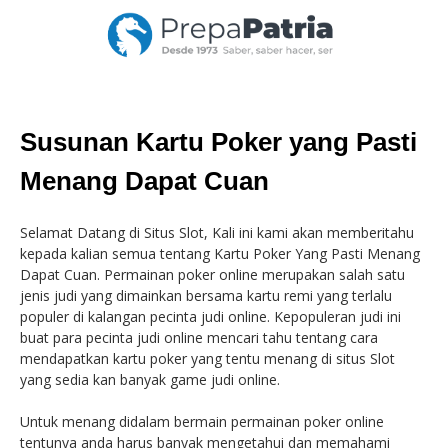
Susunan Kartu Poker yang Pasti
Menang Dapat Cuan
Selamat Datang di Situs Slot, Kali ini kami akan memberitahu
kepada kalian semua tentang Kartu Poker Yang Pasti Menang
Dapat Cuan. Permainan poker online merupakan salah satu
jenis judi yang dimainkan bersama kartu remi yang terlalu
populer di kalangan pecinta judi online. Kepopuleran judi ini
buat para pecinta judi online mencari tahu tentang cara
mendapatkan kartu poker yang tentu menang di situs Slot
yang sedia kan banyak game judi online.
Untuk menang didalam bermain permainan poker online
tentunya anda harus banyak mengetahui dan memahami