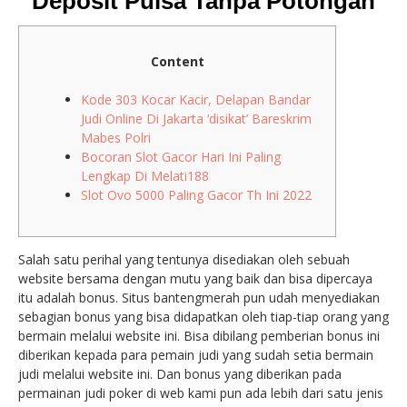
Deposit Pulsa Tanpa Potongan
Content
Kode 303 Kocar Kacir, Delapan Bandar
Judi Online Di Jakarta ‘disikat’ Bareskrim
Mabes Polri
Bocoran Slot Gacor Hari Ini Paling
Lengkap Di Melati188
Slot Ovo 5000 Paling Gacor Th Ini 2022
Salah satu perihal yang tentunya disediakan oleh sebuah
website bersama dengan mutu yang baik dan bisa dipercaya
itu adalah bonus. Situs bantengmerah pun udah menyediakan
sebagian bonus yang bisa didapatkan oleh tiap-tiap orang yang
bermain melalui website ini. Bisa dibilang pemberian bonus ini
diberikan kepada para pemain judi yang sudah setia bermain
judi melalui website ini. Dan bonus yang diberikan pada
permainan judi poker di web kami pun ada lebih dari satu jenis