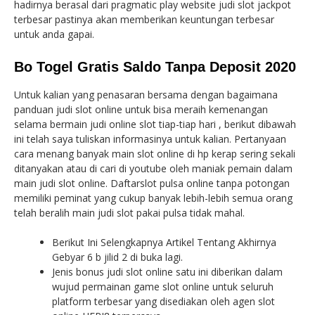
hadirnya berasal dari pragmatic play website judi slot jackpot
terbesar pastinya akan memberikan keuntungan terbesar
untuk anda gapai.
Bo Togel Gratis Saldo Tanpa Deposit 2020
Untuk kalian yang penasaran bersama dengan bagaimana
panduan judi slot online untuk bisa meraih kemenangan
selama bermain judi online slot tiap-tiap hari , berikut dibawah
ini telah saya tuliskan informasinya untuk kalian. Pertanyaan
cara menang banyak main slot online di hp kerap sering sekali
ditanyakan atau di cari di youtube oleh maniak pemain dalam
main judi slot online. Daftarslot pulsa online tanpa potongan
memiliki peminat yang cukup banyak lebih-lebih semua orang
telah beralih main judi slot pakai pulsa tidak mahal.
Berikut Ini Selengkapnya Artikel Tentang Akhirnya
Gebyar 6 b jilid 2 di buka lagi.
Jenis bonus judi slot online satu ini diberikan dalam
wujud permainan game slot online untuk seluruh
platform terbesar yang disediakan oleh agen slot