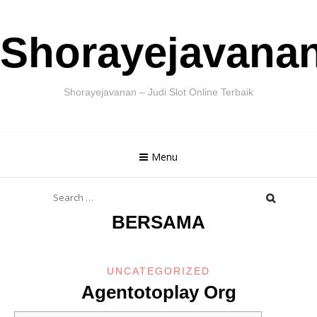
Skip
Shorayejavana
to
content
Shorayejavanan – Judi Slot Online Terbaik
Menu
Search
for:
BERSAMA
UNCATEGORIZED
Agentotoplay Org