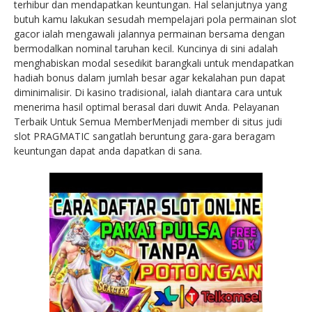
terhibur dan mendapatkan keuntungan. Hal selanjutnya yang
butuh kamu lakukan sesudah mempelajari pola permainan slot
gacor ialah mengawali jalannya permainan bersama dengan
bermodalkan nominal taruhan kecil. Kuncinya di sini adalah
menghabiskan modal sesedikit barangkali untuk mendapatkan
hadiah bonus dalam jumlah besar agar kekalahan pun dapat
diminimalisir. Di kasino tradisional, ialah diantara cara untuk
menerima hasil optimal berasal dari duwit Anda. Pelayanan
Terbaik Untuk Semua MemberMenjadi member di situs judi
slot PRAGMATIC sangatlah beruntung gara-gara beragam
keuntungan dapat anda dapatkan di sana.