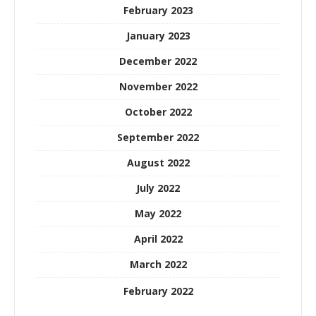
February 2023
January 2023
December 2022
November 2022
October 2022
September 2022
August 2022
July 2022
May 2022
April 2022
March 2022
February 2022