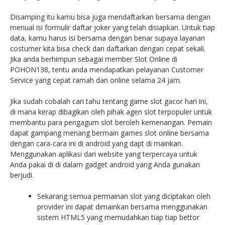
Disamping itu kamu bisa juga mendaftarkan bersama dengan
menual isi formulir daftar joker yang telah disiapkan. Untuk tiap
data, kamu harus isi bersama dengan benar supaya layanan
costumer kita bisa check dan daftarkan dengan cepat sekali.
Jika anda berhimpun sebagai member Slot Online di
POHON138, tentu anda mendapatkan pelayanan Customer
Service yang cepat ramah dan online selama 24 jam.
Jika sudah cobalah cari tahu tentang game slot gacor hari ini,
di mana kerap dibagikan oleh pihak agen slot terpopuler untuk
membantu para pengagum slot beroleh kemenangan. Pemain
dapat gampang menang bermain games slot online bersama
dengan cara-cara ini di android yang dapt di mainkan.
Menggunakan aplikasi dari website yang terpercaya untuk
Anda pakai di di dalam gadget android yang Anda gunakan
berjudi.
Sekarang semua permainan slot yang diciptakan oleh
provider ini dapat dimainkan bersama menggunakan
sistem HTML5 yang memudahkan tiap tiap bettor