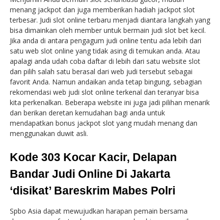
menang jackpot dan juga memberikan hadiah jackpot slot
terbesar. Judi slot online terbaru menjadi diantara langkah yang
bisa dimainkan oleh member untuk bermain judi slot bet kecil.
Jika anda di antara pengagum judi online tentu ada lebih dari
satu web slot online yang tidak asing di temukan anda. Atau
apalagi anda udah coba daftar di lebih dari satu website slot
dan pilih salah satu berasal dari web judi tersebut sebagai
favorit Anda. Namun andaikan anda tetap bingung, sebagian
rekomendasi web judi slot online terkenal dan teranyar bisa
kita perkenalkan. Beberapa website ini juga jadi pilihan menarik
dan berikan deretan kemudahan bagi anda untuk
mendapatkan bonus jackpot slot yang mudah menang dan
menggunakan duwit asli.
Kode 303 Kocar Kacir, Delapan
Bandar Judi Online Di Jakarta
‘disikat’ Bareskrim Mabes Polri
Spbo Asia dapat mewujudkan harapan pemain bersama