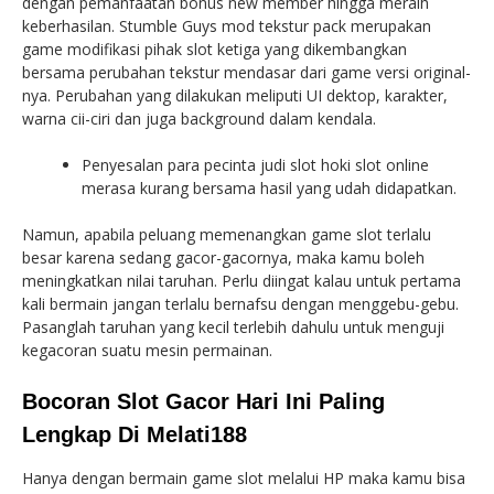
dengan pemanfaatan bonus new member hingga meraih
keberhasilan. Stumble Guys mod tekstur pack merupakan
game modifikasi pihak slot ketiga yang dikembangkan
bersama perubahan tekstur mendasar dari game versi original-
nya. Perubahan yang dilakukan meliputi UI dektop, karakter,
warna cii-ciri dan juga background dalam kendala.
Penyesalan para pecinta judi slot hoki slot online
merasa kurang bersama hasil yang udah didapatkan.
Namun, apabila peluang memenangkan game slot terlalu
besar karena sedang gacor-gacornya, maka kamu boleh
meningkatkan nilai taruhan. Perlu diingat kalau untuk pertama
kali bermain jangan terlalu bernafsu dengan menggebu-gebu.
Pasanglah taruhan yang kecil terlebih dahulu untuk menguji
kegacoran suatu mesin permainan.
Bocoran Slot Gacor Hari Ini Paling
Lengkap Di Melati188
Hanya dengan bermain game slot melalui HP maka kamu bisa