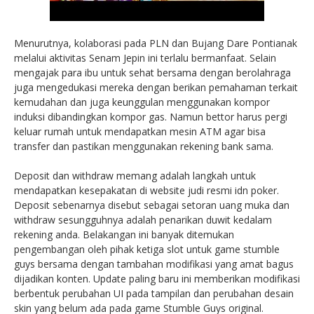
Menurutnya, kolaborasi pada PLN dan Bujang Dare Pontianak
melalui aktivitas Senam Jepin ini terlalu bermanfaat. Selain
mengajak para ibu untuk sehat bersama dengan berolahraga
juga mengedukasi mereka dengan berikan pemahaman terkait
kemudahan dan juga keunggulan menggunakan kompor
induksi dibandingkan kompor gas. Namun bettor harus pergi
keluar rumah untuk mendapatkan mesin ATM agar bisa
transfer dan pastikan menggunakan rekening bank sama.
Deposit dan withdraw memang adalah langkah untuk
mendapatkan kesepakatan di website judi resmi idn poker.
Deposit sebenarnya disebut sebagai setoran uang muka dan
withdraw sesungguhnya adalah penarikan duwit kedalam
rekening anda. Belakangan ini banyak ditemukan
pengembangan oleh pihak ketiga slot untuk game stumble
guys bersama dengan tambahan modifikasi yang amat bagus
dijadikan konten. Update paling baru ini memberikan modifikasi
berbentuk perubahan UI pada tampilan dan perubahan desain
skin yang belum ada pada game Stumble Guys original.