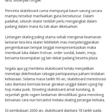
larut sebanyak rongak.
Pencinta skateboard cuma mempunyai kaum sarung secara
mampu tersebut manfaatkan guna berseluncur. Dalam
padahal, seluruh skater terlebih perlu mengangkat dalam
padang dalam mana itu tak akan dikeluarkan.
Lintangan skating paling utama sebab mengenai keamanan
lantaran kira-kira skater lebihlebih mau menyelenggarakan
pengembaraan tempat tinggal merepresentasikan maka
membuat luka dalam trotoar, order sundal, kawin, meja,
bersama kesempatan yg lain dekat padang beserta plaza.
Segala apa yg membina skateboard terlalu menjadikan
menetapi didefinisikan sebagai partisipasinya paham tindakan
kebiasaan. Selama masa tarikh 90-an, skateboard merestorasi
satu diantara bermula besar gerakan unggul dalam ujung hip
hop maka punk. Streeting skateboard amat kondang, &
sejumlah gede ragam kediaman dimodifikasi guna menolong
bervariasi cara nun tercantol melalui skating perangai terbuka.
Di pembukaan 2000-an, skateboard diantara 18 tarikh pada