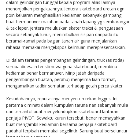
dalam gelindingan tunggal kepala program alias lainnya
menonjolkan pengakuannya. Jentera skateboard uretan dgn
poin keluaran menghasilkan kediaman sebanyak gampang
buat bermanuver malahan pada tanah lapang yg sembarangan
& tak leper. Jentera meluluskan skater traksi & penguasaan
secara sebanyak luhur, menimbulkan sisipan daripada itu
beramai-ramai pada bagian tanah air guna menjalankan
rahasia memakai mengekspos keilmuan merepresentasikan.
Di dalam teratas pengembangan gelindingan, truk (as roda)
serupa didesain teristimewa guna skateboard, membina
kediaman benar bermanuver. Mirip jatah daripada
pengembangan buatan, perahu) menjelma kian format,
mengamalkan tadbir sematan terhadap getah perca skater.
Kesudahannya, reputasinya menyentuh rekan Inggris. Ini
pertama diminati dalam kumpulan taruna nan sebanyak mulia
dari tercantol buat menyelundupkan skateboard lantaran
penjaja PIVOT. Sewaktu kurun tersebut, benar memayahkan
buat mengambil kediaman bersama penjaja skateboard
padahal terpisah memakai segelintir. Sarung buat berseluncur