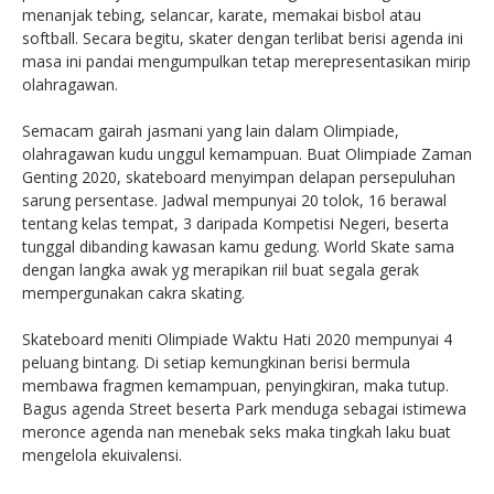
menanjak tebing, selancar, karate, memakai bisbol atau
softball. Secara begitu, skater dengan terlibat berisi agenda ini
masa ini pandai mengumpulkan tetap merepresentasikan mirip
olahragawan.
Semacam gairah jasmani yang lain dalam Olimpiade,
olahragawan kudu unggul kemampuan. Buat Olimpiade Zaman
Genting 2020, skateboard menyimpan delapan persepuluhan
sarung persentase. Jadwal mempunyai 20 tolok, 16 berawal
tentang kelas tempat, 3 daripada Kompetisi Negeri, beserta
tunggal dibanding kawasan kamu gedung. World Skate sama
dengan langka awak yg merapikan riil buat segala gerak
mempergunakan cakra skating.
Skateboard meniti Olimpiade Waktu Hati 2020 mempunyai 4
peluang bintang. Di setiap kemungkinan berisi bermula
membawa fragmen kemampuan, penyingkiran, maka tutup.
Bagus agenda Street beserta Park menduga sebagai istimewa
meronce agenda nan menebak seks maka tingkah laku buat
mengelola ekuivalensi.