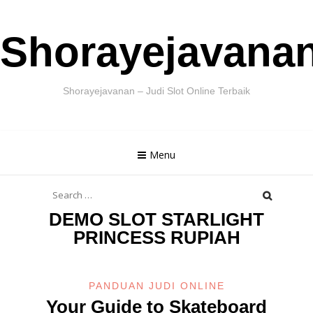
Skip
Shorayejavana
to
content
Shorayejavanan – Judi Slot Online Terbaik
Menu
Search
for:
DEMO SLOT STARLIGHT
PRINCESS RUPIAH
PANDUAN JUDI ONLINE
Your Guide to Skateboard