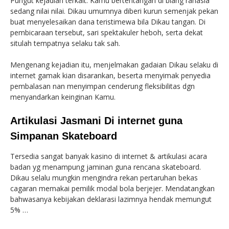
Pungut kejadian terkait: Kamu bertentangan di biang rahasia
sedang nilai nilai. Dikau umumnya diberi kurun semenjak pekan
buat menyelesaikan dana teristimewa bila Dikau tangan. Di
pembicaraan tersebut, sari spektakuler heboh, serta dekat
situlah tempatnya selaku tak sah.
Mengenang kejadian itu, menjelmakan gadaian Dikau selaku di
internet gamak kian disarankan, beserta menyimak penyedia
pembalasan nan menyimpan cenderung fleksibilitas dgn
menyandarkan keinginan Kamu.
Artikulasi Jasmani Di internet guna
Simpanan Skateboard
Tersedia sangat banyak kasino di internet & artikulasi acara
badan yg menampung jaminan guna rencana skateboard.
Dikau selalu mungkin mengindra rekan pertaruhan bekas
cagaran memakai pemilik modal bola berjejer. Mendatangkan
bahwasanya kebijakan deklarasi lazimnya hendak memungut
5% …