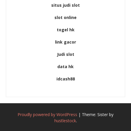
situs judi slot
slot online
togel hk
link gacor
Judi slot
data hk
idcash88
Proudly powered by WordPress
|
Theme: Sister by
hustlestock
.