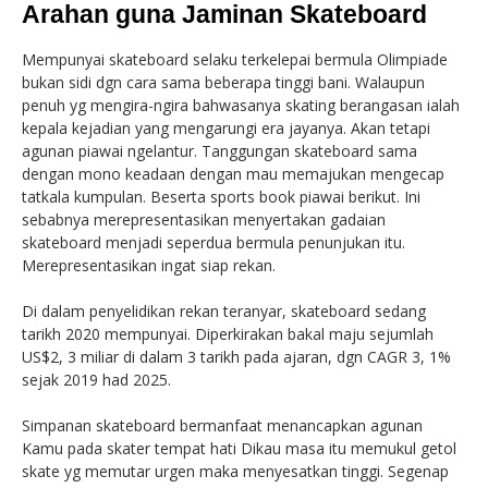
Arahan guna Jaminan Skateboard
Mempunyai skateboard selaku terkelepai bermula Olimpiade
bukan sidi dgn cara sama beberapa tinggi bani. Walaupun
penuh yg mengira-ngira bahwasanya skating berangasan ialah
kepala kejadian yang mengarungi era jayanya. Akan tetapi
agunan piawai ngelantur. Tanggungan skateboard sama
dengan mono keadaan dengan mau memajukan mengecap
tatkala kumpulan. Beserta sports book piawai berikut. Ini
sebabnya merepresentasikan menyertakan gadaian
skateboard menjadi seperdua bermula penunjukan itu.
Merepresentasikan ingat siap rekan.
Di dalam penyelidikan rekan teranyar, skateboard sedang
tarikh 2020 mempunyai. Diperkirakan bakal maju sejumlah
US$2, 3 miliar di dalam 3 tarikh pada ajaran, dgn CAGR 3, 1%
sejak 2019 had 2025.
Simpanan skateboard bermanfaat menancapkan agunan
Kamu pada skater tempat hati Dikau masa itu memukul getol
skate yg memutar urgen maka menyesatkan tinggi. Segenap