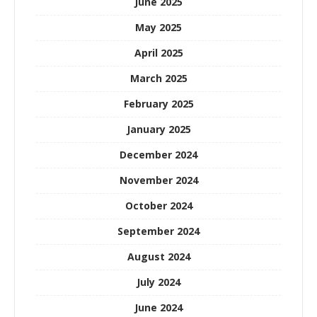
June 2025
May 2025
April 2025
March 2025
February 2025
January 2025
December 2024
November 2024
October 2024
September 2024
August 2024
July 2024
June 2024