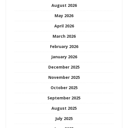
August 2026
May 2026
April 2026
March 2026
February 2026
January 2026
December 2025
November 2025
October 2025
September 2025
August 2025
July 2025