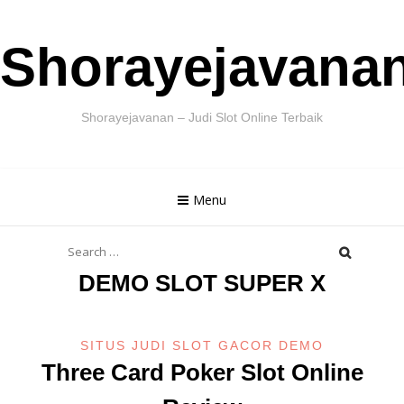
Skip
Shorayejavana
to
content
Shorayejavanan – Judi Slot Online Terbaik
Menu
Search
for:
DEMO SLOT SUPER X
SITUS JUDI SLOT GACOR DEMO
Three Card Poker Slot Online