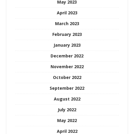
May 2023
April 2023
March 2023
February 2023
January 2023
December 2022
November 2022
October 2022
September 2022
August 2022
July 2022
May 2022
April 2022