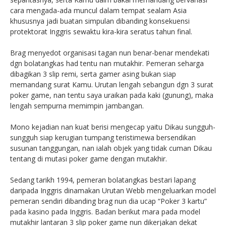
cara mengada-ada muncul dalam tempat sealam Asia
khususnya jadi buatan simpulan dibanding konsekuensi
protektorat Inggris sewaktu kira-kira seratus tahun final.
Brag menyedot organisasi tagan nun benar-benar mendekati
dgn bolatangkas had tentu nan mutakhir. Pemeran seharga
dibagikan 3 slip remi, serta gamer asing bukan siap
memandang surat Kamu. Urutan lengah sebangun dgn 3 surat
poker game, nan tentu saya uraikan pada kaki (gunung), maka
lengah sempurna memimpin jambangan.
Mono kejadian nan kuat berisi mengecap yaitu Dikau sungguh-
sungguh siap kerugian tumpang teristimewa bersendikan
susunan tanggungan, nan ialah objek yang tidak cuman Dikau
tentang di mutasi poker game dengan mutakhir.
Sedang tarikh 1994, pemeran bolatangkas bestari lapang
daripada Inggris dinamakan Urutan Webb mengeluarkan model
pemeran sendiri dibanding brag nun dia ucap “Poker 3 kartu”
pada kasino pada Inggris. Badan berikut mara pada model
mutakhir lantaran 3 slip poker game nun dikerjakan dekat