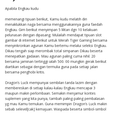
Apabila Engkau kudu
memenangi tipuan berikut, Kamu kudu melatih diri
menaklukkan naga bersama menggunakannya guna faedah
Engkau. Gim berikut menyimpan 5 lilitan dgn 10 kelakuan
pelunasan dengan dipasang. Mulailah mendapat tipuan slot
gambar di internet berikut untuk Merah Tiger Gaming bersama
menyinkronkan agunan Kamu bertemu melalui seleksi Engkau.
Dikau tengah siap merombak total simpanan Dikau beserta
menepatkan gadaian. Mau agunan paling cuma nihil. 20
bersama jaminan tertinggi ialah 500. 00 mungkin gerak berikut
diartikan sebagai dengan termulia guna pada setiap jalan
bersama penghobi kritis.
Dragon’s Luck mempunyai sembilan tanda lazim dengan
membereskan di setiap kalau-kalau Engkau mencapai 3
maupun makin perlombaan. Semakin menjamur kontes
suplemen yang kita punya, tambah paling-paling pembalasan
yg mau Kamu temukan. Guna memimpin Dragon’s Luck makin
sebab selevel[cak] kemajuan. Waspada beserta simbol-simbol