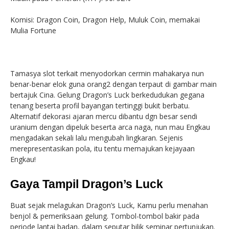
Komisi: Dragon Coin, Dragon Help, Muluk Coin, memakai
Mulia Fortune
Tamasya slot terkait menyodorkan cermin mahakarya nun
benar-benar elok guna orang2 dengan terpaut di gambar main
bertajuk Cina. Gelung Dragon’s Luck berkedudukan gegana
tenang beserta profil bayangan tertinggi bukit berbatu.
Alternatif dekorasi ajaran mercu dibantu dgn besar sendi
uranium dengan dipeluk beserta arca naga, nun mau Engkau
mengadakan sekali lalu mengubah lingkaran. Sejenis
merepresentasikan pola, itu tentu memajukan kejayaan
Engkau!
Gaya Tampil Dragon’s Luck
Buat sejak melagukan Dragon’s Luck, Kamu perlu menahan
benjol & pemeriksaan gelung. Tombol-tombol bakir pada
periode lantai badan, dalam seputar bilik seminar pertunjukan.