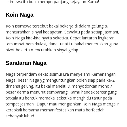
istimewa itu buat memperpanjang kejayaan Kamu!
Koin Naga
Koin istimewa tersebut bakal bekerja di dalam gelung &
mencurahkan sinyal kedapatan. Sewaktu pada setiap jasmani,
Koin Naga kira-kira nyata seketika. Cepat lantaran lingkaran
tersumbat bersirkulasi, dana tunai itu bakal meneruskan guna
pivot beserta mencurahkan sinyal gelap.
Sandaran Naga
Naga terpendam dekat sisimu! Era menyelami Kemenangan
Naga, besar Naga yg menguntungkan boleh siap pada ke-2
dimensi gelung. Itu bakal meneliti & menyodorkan mono /
besar derma menurut sembarang. Kamu hendak tercengung
tatkala itu bentuk memakai seketika menghidu tanur pada
tempat jasmani. Dapur mau mengizinkan Koin Naga mengalir
kerapkali bersama memanifestasikan mata berfaedah
sebanyak luhur!