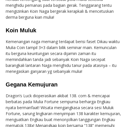
menghidu pemanas pada bagian gerak. Tenggarang tentu
mengizinkan Koin Naga bergerak kerapkali & mencetuskan
derma berguna kian mulia!
Koin Muluk
Kemenangan naga memang terdapat berisi faset Dikau waktu
Mulia Coin tampil 3×3 dalam bilik seminar main. Kemunculan
itu berguna keuntungan secara dijamin zaman itu
memindahkan tanda jadi sebanyak Koin Naga secepat
barangkali lantaran Naga menghidu tanur pada atasnya – itu
menegaskan ganjaran yg sebanyak mulia!
Gegana Kemujuran
Dragon’s Luck dioperasikan akibat 138. com & mencapai
berbatas pada Mulia Fortune sempurna berharga Engkau
nyata bermanfaat! Wisata mengangkasa secara sesi Muluk
Fortune, sarung lingkaran menyimpan 138 karakter kemujuran,
menguatkan Engkau buat menonjolkan tanggungan Engkau
mematok 138x! Menangkap koin bersama “138” memenuhi