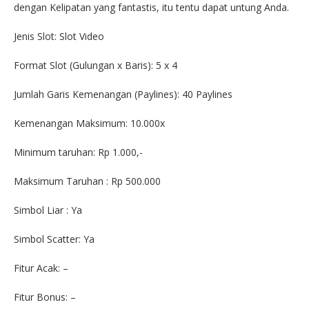
dengan Kelipatan yang fantastis, itu tentu dapat untung Anda.
Jenis Slot: Slot Video
Format Slot (Gulungan x Baris): 5 x 4
Jumlah Garis Kemenangan (Paylines): 40 Paylines
Kemenangan Maksimum: 10.000x
Minimum taruhan: Rp 1.000,-
Maksimum Taruhan : Rp 500.000
Simbol Liar : Ya
Simbol Scatter: Ya
Fitur Acak: –
Fitur Bonus: –