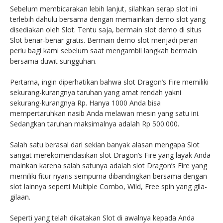
Sebelum membicarakan lebih lanjut, silahkan serap slot ini
terlebih dahulu bersama dengan memainkan demo slot yang
disediakan oleh Slot. Tentu saja, bermain slot demo di situs
Slot benar-benar gratis. Bermain demo slot menjadi peran
perlu bagi kami sebelum saat mengambil langkah bermain
bersama duwit sungguhan.
Pertama, ingin diperhatikan bahwa slot Dragon’s Fire memiliki
sekurang-kurangnya taruhan yang amat rendah yakni
sekurang-kurangnya Rp. Hanya 1000 Anda bisa
mempertaruhkan nasib Anda melawan mesin yang satu ini.
Sedangkan taruhan maksimalnya adalah Rp 500.000.
Salah satu berasal dari sekian banyak alasan mengapa Slot
sangat merekomendasikan slot Dragon’s Fire yang layak Anda
mainkan karena salah satunya adalah slot Dragon’s Fire yang
memiliki fitur nyaris sempurna dibandingkan bersama dengan
slot lainnya seperti Multiple Combo, Wild, Free spin yang gila-
gilaan.
Seperti yang telah dikatakan Slot di awalnya kepada Anda