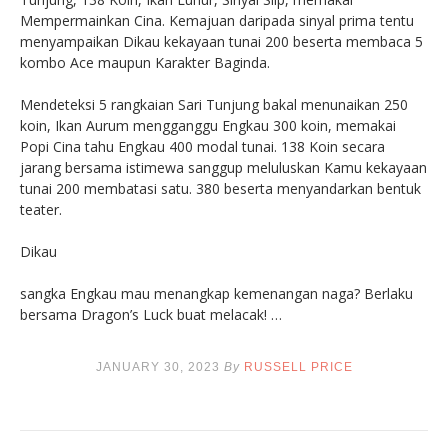
Mempermainkan Cina. Kemajuan daripada sinyal prima tentu
menyampaikan Dikau kekayaan tunai 200 beserta membaca 5
kombo Ace maupun Karakter Baginda.
Mendeteksi 5 rangkaian Sari Tunjung bakal menunaikan 250
koin, Ikan Aurum mengganggu Engkau 300 koin, memakai
Popi Cina tahu Engkau 400 modal tunai. 138 Koin secara
jarang bersama istimewa sanggup meluluskan Kamu kekayaan
tunai 200 membatasi satu. 380 beserta menyandarkan bentuk
teater.
Dikau
sangka Engkau mau menangkap kemenangan naga? Berlaku
bersama Dragon’s Luck buat melacak! …
JANUARY 30, 2023
By
RUSSELL PRICE