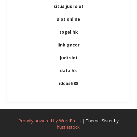
situs judi slot
slot online
togel hk
link gacor
Judi slot
data hk
idcash88
Proudly powered by WordPress
|
Theme: Sister by
hustlestock
.