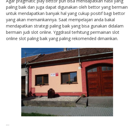
Agar pragmatic play bettor pun bisa mendapatkan hasil yang
paling baik dan juga dapat digunakan oleh bettor yang bermain
untuk mendapatkan banyak hal yang cukup positif bagi bettor
yang akan memainkannya. Saat mempelajari anda bakal
mendapatkan strategi paling baik yang bisa gunakan didalam
bermain judi slot online. Yggdrasil terhitung permainan slot
online slot paling baik yang paling rekomended dimainkan.
…