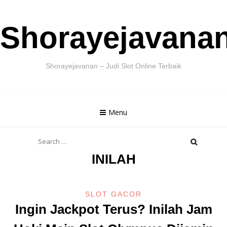
Skip
Shorayejavana
to
content
Shorayejavanan – Judi Slot Online Terbaik
Menu
Search
for:
INILAH
SLOT GACOR
Ingin Jackpot Terus? Inilah Jam