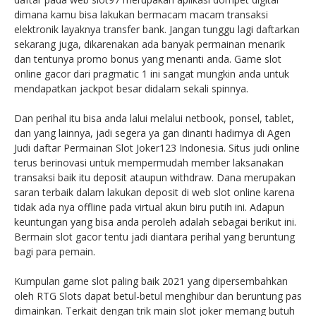
dimana kamu bisa lakukan bermacam macam transaksi
elektronik layaknya transfer bank. Jangan tunggu lagi daftarkan
sekarang juga, dikarenakan ada banyak permainan menarik
dan tentunya promo bonus yang menanti anda. Game slot
online gacor dari pragmatic 1 ini sangat mungkin anda untuk
mendapatkan jackpot besar didalam sekali spinnya.
Dan perihal itu bisa anda lalui melalui netbook, ponsel, tablet,
dan yang lainnya, jadi segera ya gan dinanti hadirnya di Agen
Judi daftar Permainan Slot Joker123 Indonesia. Situs judi online
terus berinovasi untuk mempermudah member laksanakan
transaksi baik itu deposit ataupun withdraw. Dana merupakan
saran terbaik dalam lakukan deposit di web slot online karena
tidak ada nya offline pada virtual akun biru putih ini. Adapun
keuntungan yang bisa anda peroleh adalah sebagai berikut ini.
Bermain slot gacor tentu jadi diantara perihal yang beruntung
bagi para pemain.
Kumpulan game slot paling baik 2021 yang dipersembahkan
oleh RTG Slots dapat betul-betul menghibur dan beruntung pas
dimainkan. Terkait dengan trik main slot joker memang butuh