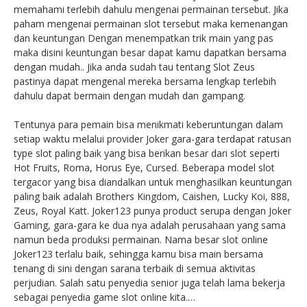
memahami terlebih dahulu mengenai permainan tersebut. Jika
paham mengenai permainan slot tersebut maka kemenangan
dan keuntungan Dengan menempatkan trik main yang pas
maka disini keuntungan besar dapat kamu dapatkan bersama
dengan mudah.. Jika anda sudah tau tentang Slot Zeus
pastinya dapat mengenal mereka bersama lengkap terlebih
dahulu dapat bermain dengan mudah dan gampang.
Tentunya para pemain bisa menikmati keberuntungan dalam
setiap waktu melalui provider Joker gara-gara terdapat ratusan
type slot paling baik yang bisa berikan besar dari slot seperti
Hot Fruits, Roma, Horus Eye, Cursed. Beberapa model slot
tergacor yang bisa diandalkan untuk menghasilkan keuntungan
paling baik adalah Brothers Kingdom, Caishen, Lucky Koi, 888,
Zeus, Royal Katt. Joker123 punya product serupa dengan Joker
Gaming, gara-gara ke dua nya adalah perusahaan yang sama
namun beda produksi permainan. Nama besar slot online
Joker123 terlalu baik, sehingga kamu bisa main bersama
tenang di sini dengan sarana terbaik di semua aktivitas
perjudian. Salah satu penyedia senior juga telah lama bekerja
sebagai penyedia game slot online kita.…