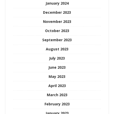
January 2024
December 2023
November 2023
October 2023
September 2023
August 2023
July 2023
June 2023
May 2023
April 2023
March 2023
February 2023
January 2023