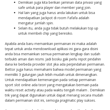
Demikian juga kita berikan jaminan data privasi yang
safe untuk para player dan member yang join.
Hal lain yang juga harus anda lakukan untuk bisa
mendapatkan Jackpot di room Fafafa adalah
mengatur jumlah spin.
Selain itu, anda juga tidak butuh melakukan top up
untuk membeli chip yang beresiko.
Apabila anda baru memainkan permainan ini maka adalah
tepat untuk anda mendownload aplikasi ini gara-gara disini
anda bisa memainkan semua permainan lengkap dan sudah
terbukti aman dan resmi. Jadi bosku gak perlu repot pindahin
dana ke berbeda provider slot jika ada perpindahan permainan.
Bettor juga harus memahami bahwa model permainan yang
memiliki 3 gulungan jauh lebih mudah untuk dimenangkan.
Untuk mendapatkan kemenangan pada setiap permainan
sport slot online ada teori yang mengatakan bermain pada
waktu reset activity atau pada waktu tengah malam . Demikian
trik yang dapat digunakan untuk dapat menang secara mudah
dalam permainan slot ini, semoga pragmatic play sukses.