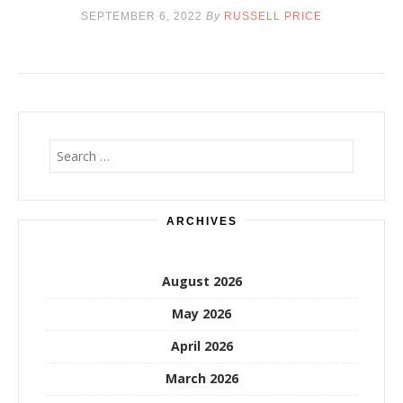
SEPTEMBER 6, 2022
By
RUSSELL PRICE
Search
for:
ARCHIVES
August 2026
May 2026
April 2026
March 2026