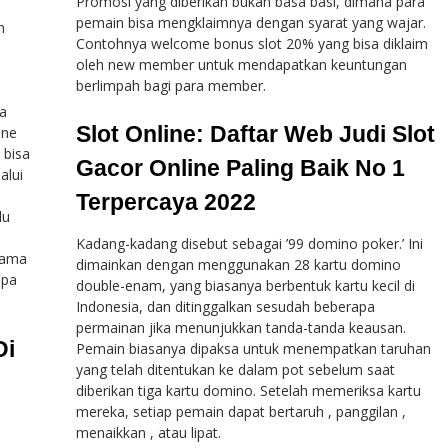
Promosi yang diberikan bukan basa basi, dimana para
pemain bisa mengklaimnya dengan syarat yang wajar.
n
Contohnya welcome bonus slot 20% yang bisa diklaim
oleh new member untuk mendapatkan keuntungan
berlimpah bagi para member.
a
Slot Online: Daftar Web Judi Slot
ine
 bisa
Gacor Online Paling Baik No 1
alui
Terpercaya 2022
lu
Kadang-kadang disebut sebagai ’99 domino poker.’ Ini
sama
dimainkan dengan menggunakan 28 kartu domino
apa
double-enam, yang biasanya berbentuk kartu kecil di
Indonesia, dan ditinggalkan sesudah beberapa
permainan jika menunjukkan tanda-tanda keausan.
Di
Pemain biasanya dipaksa untuk menempatkan taruhan
yang telah ditentukan ke dalam pot sebelum saat
diberikan tiga kartu domino. Setelah memeriksa kartu
mereka, setiap pemain dapat bertaruh , panggilan ,
menaikkan , atau lipat.