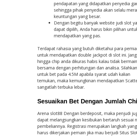
pendapatan yang didapatkan penyedia g
sehingga pihak penyedia akan selalu mer
keuntungan yang besar.
Dengan begitu banyak website judi slot y
dapat dipilih, Anda harus bikin pilihan untu
mendapatkan yang pas.
Terdapat rahasia yang butuh diketahui para pemi
untuk mendapatkan double jackpot di slot ini. Jan
hingga chip anda dikuras habis kalau tidak bermai
bersama dengan perhitungan dan analisa. Silahka
untuk bet pada 4.5M apabila syarat udah kalian
temukan, maka kemungkinan mendapatkan Scatt
sangatlah terbuka lebar.
Sesuaikan Bet Dengan Jumlah Ch
Arena slot88 Dengan berdeposit, maka penjudi ju
dapat melangsungkan kesibukan bertaruh sesuai ni
pembeliannya. Registrasi merupakan langkah yang
harus dikerjakan pemain jika mau berjudi Situs Slo