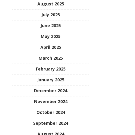
August 2025
July 2025
June 2025
May 2025
April 2025
March 2025
February 2025
January 2025
December 2024
November 2024
October 2024
September 2024
August 2024