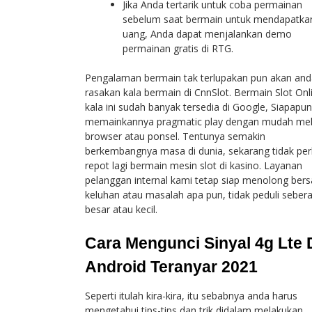
Jika Anda tertarik untuk coba permainan
sebelum saat bermain untuk mendapatka
uang, Anda dapat menjalankan demo
permainan gratis di RTG.
Pengalaman bermain tak terlupakan pun akan and
rasakan kala bermain di CnnSlot. Bermain Slot Onl
kala ini sudah banyak tersedia di Google, Siapapun
memainkannya pragmatic play dengan mudah mel
browser atau ponsel. Tentunya semakin
berkembangnya masa di dunia, sekarang tidak per
repot lagi bermain mesin slot di kasino. Layanan
pelanggan internal kami tetap siap menolong ber
keluhan atau masalah apa pun, tidak peduli seber
besar atau kecil.
Cara Mengunci Sinyal 4g Lte 
Android Teranyar 2021
Seperti itulah kira-kira, itu sebabnya anda harus
mengetahui tips-tips dan trik didalam melakukan