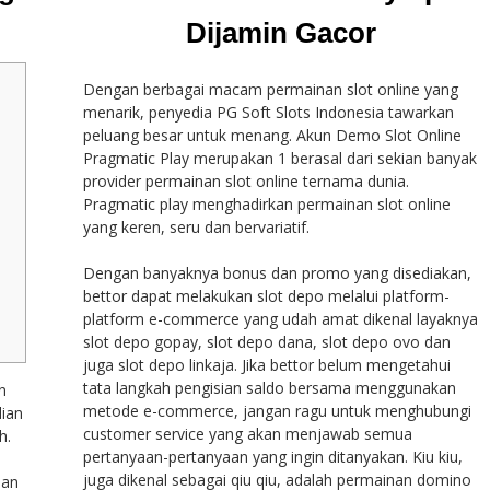
Dijamin Gacor
Dengan berbagai macam permainan slot online yang
menarik, penyedia PG Soft Slots Indonesia tawarkan
peluang besar untuk menang. Akun Demo Slot Online
Pragmatic Play merupakan 1 berasal dari sekian banyak
provider permainan slot online ternama dunia.
h
Pragmatic play menghadirkan permainan slot online
yang keren, seru dan bervariatif.
Dengan banyaknya bonus dan promo yang disediakan,
bettor dapat melakukan slot depo melalui platform-
platform e-commerce yang udah amat dikenal layaknya
slot depo gopay, slot depo dana, slot depo ovo dan
juga slot depo linkaja. Jika bettor belum mengetahui
tata langkah pengisian saldo bersama menggunakan
n
metode e-commerce, jangan ragu untuk menghubungi
lian
customer service yang akan menjawab semua
h.
pertanyaan-pertanyaan yang ingin ditanyakan. Kiu kiu,
juga dikenal sebagai qiu qiu, adalah permainan domino
ian