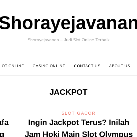
Shorayejavana
Shorayejavanan – Judi Slot Online Terbaik
LOT ONLINE
CASINO ONLINE
CONTACT US
ABOUT US
JACKPOT
SLOT GACOR
afa
Ingin Jackpot Terus? Inilah
g
Jam Hoki Main Slot Olympus