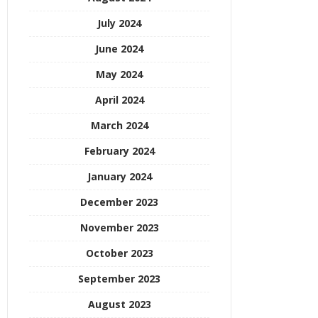
July 2024
June 2024
May 2024
April 2024
March 2024
February 2024
January 2024
December 2023
November 2023
October 2023
September 2023
August 2023