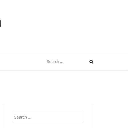
n
Search
for:
Search
for: