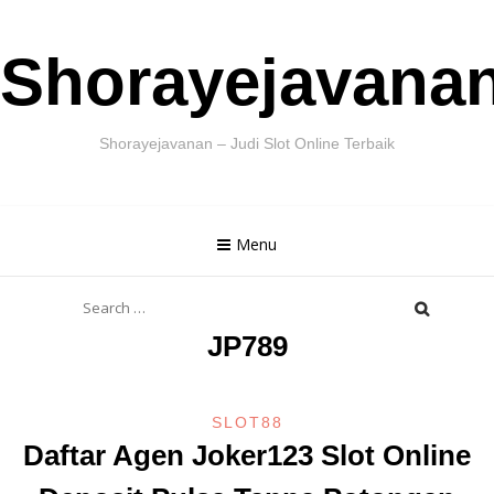
Skip
Shorayejavana
to
content
Shorayejavanan – Judi Slot Online Terbaik
Menu
Search
for:
JP789
SLOT88
Daftar Agen Joker123 Slot Online