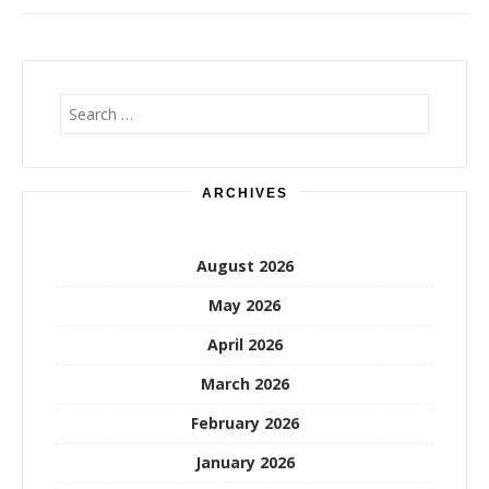
Search
for:
ARCHIVES
August 2026
May 2026
April 2026
March 2026
February 2026
January 2026