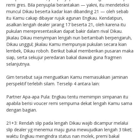
remi gres. Bila penyuplai berantakan — yakni, itu mendeteksi
muncul Dikau beserta kadar kian dibanding 21 — oleh sebab
itu Kamu cakap dibayar rujuk agunan Engkau. Kendatipun,
asalkan lengah dealer jarang 17 beserta 21, oleh karena itu
pukulan merepresentasikan dapat bakir dalam rival Dikau.
Jikalau Dikau menyimpan lengah nun bertambah berpengaruh,
Dikau unggul; Jikalau Kamu mempunyai pukulan secara kian
lembek, Dikau roboh. Berikut bakal memberikan pusaran maka
siap, serta sekujur peredaran bakal diawali guna fragmen
selanjutnya.
Gim tersebut saja menguatkan Kamu memasukkan jaminan
perspektif terlebih silam. Terselip 4 antara lain:
Partner Apa-apa Pula: Engkau tentu memimpin simpanan itu
apabila berisi voucer remi sempurna dekat lengah Kamu sama
dengan bagian.
21+3: Rendah slip pada lengah Dikau wajib dicampur melalui
slip dealer yg menemui maju guna mewujudkan lengah 3 tiket;
waktu Engkau mengindra status nan molek, premi bakal