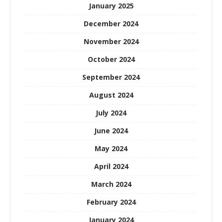
January 2025
December 2024
November 2024
October 2024
September 2024
August 2024
July 2024
June 2024
May 2024
April 2024
March 2024
February 2024
January 2024