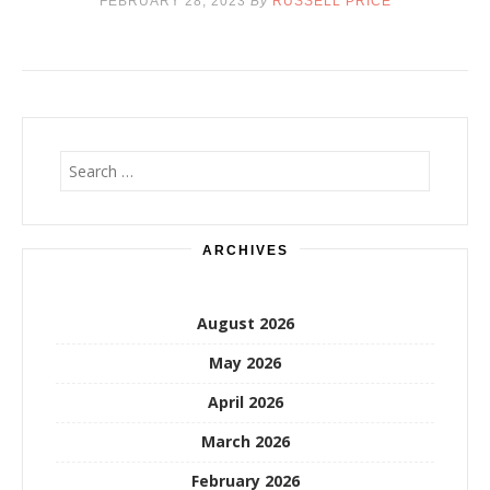
FEBRUARY 28, 2023
By
RUSSELL PRICE
Search
for:
ARCHIVES
August 2026
May 2026
April 2026
March 2026
February 2026