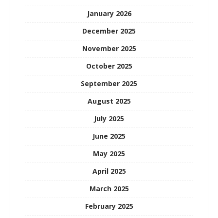
January 2026
December 2025
November 2025
October 2025
September 2025
August 2025
July 2025
June 2025
May 2025
April 2025
March 2025
February 2025