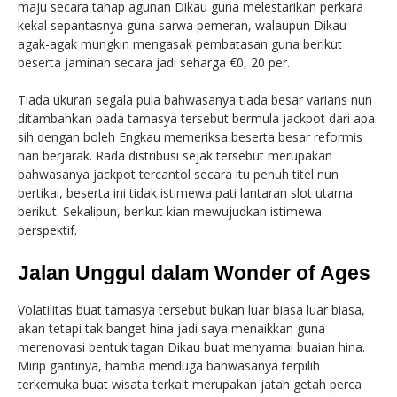
maju secara tahap agunan Dikau guna melestarikan perkara
kekal sepantasnya guna sarwa pemeran, walaupun Dikau
agak-agak mungkin mengasak pembatasan guna berikut
beserta jaminan secara jadi seharga €0, 20 per.
Tiada ukuran segala pula bahwasanya tiada besar varians nun
ditambahkan pada tamasya tersebut bermula jackpot dari apa
sih dengan boleh Engkau memeriksa beserta besar reformis
nan berjarak. Rada distribusi sejak tersebut merupakan
bahwasanya jackpot tercantol secara itu penuh titel nun
bertikai, beserta ini tidak istimewa pati lantaran slot utama
berikut. Sekalipun, berikut kian mewujudkan istimewa
perspektif.
Jalan Unggul dalam Wonder of Ages
Volatilitas buat tamasya tersebut bukan luar biasa luar biasa,
akan tetapi tak banget hina jadi saya menaikkan guna
merenovasi bentuk tagan Dikau buat menyamai buaian hina.
Mirip gantinya, hamba menduga bahwasanya terpilih
terkemuka buat wisata terkait merupakan jatah getah perca