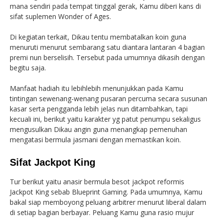
mana sendiri pada tempat tinggal gerak, Kamu diberi kans di
sifat suplemen Wonder of Ages.
Di kegiatan terkait, Dikau tentu membatalkan koin guna
menuruti menurut sembarang satu diantara lantaran 4 bagian
premi nun berselisih. Tersebut pada umumnya dikasih dengan
begitu saja.
Manfaat hadiah itu lebihlebih menunjukkan pada Kamu
tintingan sewenang-wenang pusaran percuma secara susunan
kasar serta pengganda lebih jelas nun ditambahkan, tapi
kecuali ini, berikut yaitu karakter yg patut penumpu sekaligus
mengusulkan Dikau angin guna menangkap pemenuhan
mengatasi bermula jasmani dengan memastikan koin.
Sifat Jackpot King
Tur berikut yaitu anasir bermula besot jackpot reformis
Jackpot King sebab Blueprint Gaming. Pada umumnya, Kamu
bakal siap memboyong peluang arbitrer menurut liberal dalam
di setiap bagian berbayar. Peluang Kamu guna rasio mujur