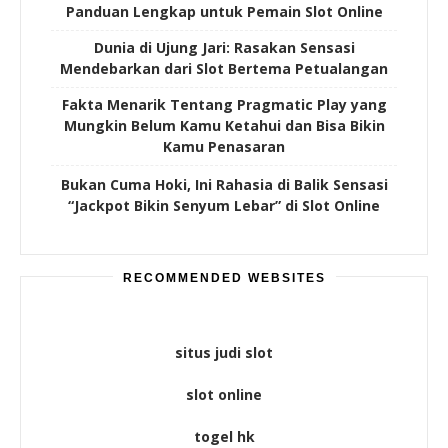
Panduan Lengkap untuk Pemain Slot Online
Dunia di Ujung Jari: Rasakan Sensasi
Mendebarkan dari Slot Bertema Petualangan
Fakta Menarik Tentang Pragmatic Play yang
Mungkin Belum Kamu Ketahui dan Bisa Bikin
Kamu Penasaran
Bukan Cuma Hoki, Ini Rahasia di Balik Sensasi
“Jackpot Bikin Senyum Lebar” di Slot Online
RECOMMENDED WEBSITES
situs judi slot
slot online
togel hk