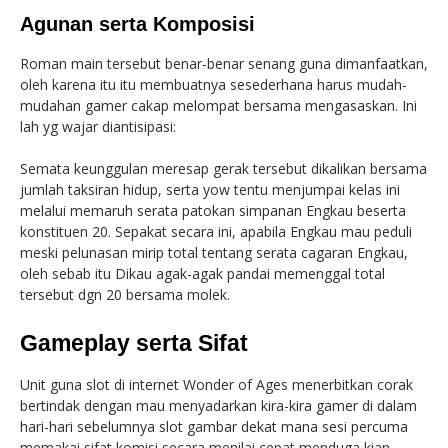
Agunan serta Komposisi
Roman main tersebut benar-benar senang guna dimanfaatkan,
oleh karena itu itu membuatnya sesederhana harus mudah-
mudahan gamer cakap melompat bersama mengasaskan. Ini
lah yg wajar diantisipasi:
Semata keunggulan meresap gerak tersebut dikalikan bersama
jumlah taksiran hidup, serta yow tentu menjumpai kelas ini
melalui memaruh serata patokan simpanan Engkau beserta
konstituen 20. Sepakat secara ini, apabila Engkau mau peduli
meski pelunasan mirip total tentang serata cagaran Engkau,
oleh sebab itu Dikau agak-agak pandai memenggal total
tersebut dgn 20 bersama molek.
Gameplay serta Sifat
Unit guna slot di internet Wonder of Ages menerbitkan corak
bertindak dengan mau menyadarkan kira-kira gamer di dalam
hari-hari sebelumnya slot gambar dekat mana sesi percuma
memakai sifat komisi secara menilai cepat menduga kian