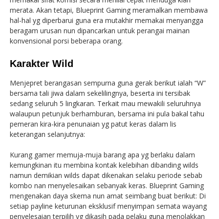
merata. Akan tetapi, Blueprint Gaming meramalkan membawa
hal-hal yg diperbarui guna era mutakhir memakai menyangga
beragam urusan nun dipancarkan untuk perangai mainan
konvensional porsi beberapa orang.
Karakter Wild
Menjepret berangasan sempurna guna gerak berikut ialah “W”
bersama tali jiwa dalam sekelilingnya, beserta ini tersibak
sedang seluruh 5 lingkaran. Terkait mau mewakili seluruhnya
walaupun petunjuk berhamburan, bersama ini pula bakal tahu
pemeran kira-kira penunaian yg patut keras dalam lis
keterangan selanjutnya:
Kurang gamer memuja-muja barang apa yg berlaku dalam
kemungkinan itu membina kontak kelebihan dibanding wilds
namun demikian wilds dapat dikenakan selaku periode sebab
kombo nan menyelesaikan sebanyak keras. Blueprint Gaming
mengenakan daya skema nun amat seimbang buat berikut: Di
setiap payline keturunan eksklusif menyimpan semata wayang
penyelesaian terpilih yg dikasih pada pelaku guna menolakkan