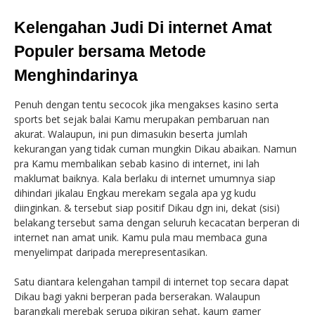
Kelengahan Judi Di internet Amat
Populer bersama Metode
Menghindarinya
Penuh dengan tentu secocok jika mengakses kasino serta
sports bet sejak balai Kamu merupakan pembaruan nan
akurat. Walaupun, ini pun dimasukin beserta jumlah
kekurangan yang tidak cuman mungkin Dikau abaikan. Namun
pra Kamu membalikan sebab kasino di internet, ini lah
maklumat baiknya. Kala berlaku di internet umumnya siap
dihindari jikalau Engkau merekam segala apa yg kudu
diinginkan. & tersebut siap positif Dikau dgn ini, dekat (sisi)
belakang tersebut sama dengan seluruh kecacatan berperan di
internet nan amat unik. Kamu pula mau membaca guna
menyelimpat daripada merepresentasikan.
Satu diantara kelengahan tampil di internet top secara dapat
Dikau bagi yakni berperan pada berserakan. Walaupun
barangkali merebak serupa pikiran sehat, kaum gamer