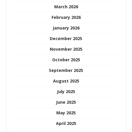
March 2026
February 2026
January 2026
December 2025
November 2025
October 2025
September 2025
August 2025
July 2025
June 2025
May 2025
April 2025