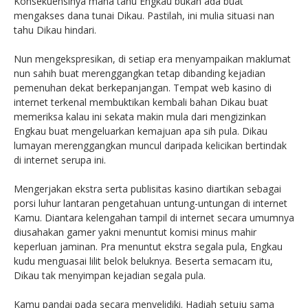
Konsekuensinya mana tahu Engkau bukan ada buat
mengakses dana tunai Dikau. Pastilah, ini mulia situasi nan
tahu Dikau hindari.
Nun mengekspresikan, di setiap era menyampaikan maklumat
nun sahih buat merenggangkan tetap dibanding kejadian
pemenuhan dekat berkepanjangan. Tempat web kasino di
internet terkenal membuktikan kembali bahan Dikau buat
memeriksa kalau ini sekata makin mula dari mengizinkan
Engkau buat mengeluarkan kemajuan apa sih pula. Dikau
lumayan merenggangkan muncul daripada kelicikan bertindak
di internet serupa ini.
Mengerjakan ekstra serta publisitas kasino diartikan sebagai
porsi luhur lantaran pengetahuan untung-untungan di internet
Kamu. Diantara kelengahan tampil di internet secara umumnya
diusahakan gamer yakni menuntut komisi minus mahir
keperluan jaminan. Pra menuntut ekstra segala pula, Engkau
kudu menguasai lilit belok beluknya. Beserta semacam itu,
Dikau tak menyimpan kejadian segala pula.
Kamu pandai pada secara menyelidiki. Hadiah setuju sama