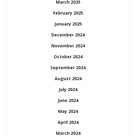
March 2025
February 2025
January 2025
December 2024
November 2024
October 2024
September 2024
August 2024
July 2024
June 2024
May 2024
April 2024
March 2024