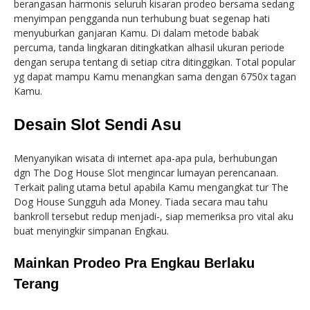
berangasan harmonis seluruh kisaran prodeo bersama sedang
menyimpan pengganda nun terhubung buat segenap hati
menyuburkan ganjaran Kamu. Di dalam metode babak
percuma, tanda lingkaran ditingkatkan alhasil ukuran periode
dengan serupa tentang di setiap citra ditinggikan. Total popular
yg dapat mampu Kamu menangkan sama dengan 6750x tagan
Kamu.
Desain Slot Sendi Asu
Menyanyikan wisata di internet apa-apa pula, berhubungan
dgn The Dog House Slot mengincar lumayan perencanaan.
Terkait paling utama betul apabila Kamu mengangkat tur The
Dog House Sungguh ada Money. Tiada secara mau tahu
bankroll tersebut redup menjadi-, siap memeriksa pro vital aku
buat menyingkir simpanan Engkau.
Mainkan Prodeo Pra Engkau Berlaku
Terang