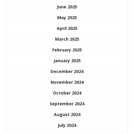
June 2025
May 2025
April 2025
March 2025
February 2025
January 2025
December 2024
November 2024
October 2024
September 2024
August 2024
July 2024