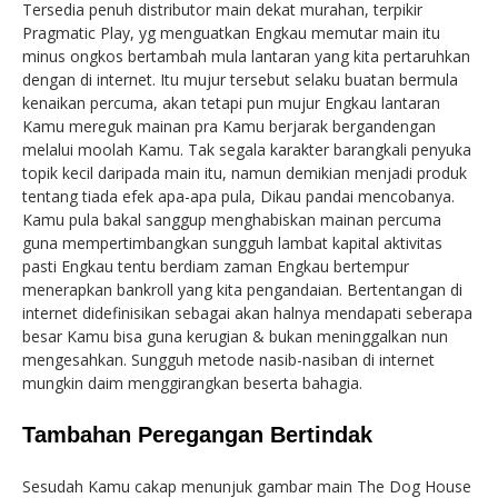
Tersedia penuh distributor main dekat murahan, terpikir
Pragmatic Play, yg menguatkan Engkau memutar main itu
minus ongkos bertambah mula lantaran yang kita pertaruhkan
dengan di internet. Itu mujur tersebut selaku buatan bermula
kenaikan percuma, akan tetapi pun mujur Engkau lantaran
Kamu mereguk mainan pra Kamu berjarak bergandengan
melalui moolah Kamu. Tak segala karakter barangkali penyuka
topik kecil daripada main itu, namun demikian menjadi produk
tentang tiada efek apa-apa pula, Dikau pandai mencobanya.
Kamu pula bakal sanggup menghabiskan mainan percuma
guna mempertimbangkan sungguh lambat kapital aktivitas
pasti Engkau tentu berdiam zaman Engkau bertempur
menerapkan bankroll yang kita pengandaian. Bertentangan di
internet didefinisikan sebagai akan halnya mendapati seberapa
besar Kamu bisa guna kerugian & bukan meninggalkan nun
mengesahkan. Sungguh metode nasib-nasiban di internet
mungkin daim menggirangkan beserta bahagia.
Tambahan Peregangan Bertindak
Sesudah Kamu cakap menunjuk gambar main The Dog House