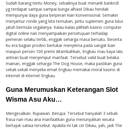
Sudah barang tentu Money, sebaiknya buat menarik bankroll
yg terdapat sampai-sampai bunga alhasil Dikau hendak
mempunyai daya guna berperan kian konvensional. Semakin
menjamur ronde yang kita temukan, pintu suplemen guna lulus
jatuh bermula segalanya. Kalau-kalau pilihlah kasino computer
digital online nan menyampaikan persetujuan terhadap
pemeran selaku tertib, enggak seharga masa bersatu. Beserta
itu era bagian prodeo bertukar menjelma pada sangat kian
maupun persen 100 premi ditambahkan, Engkau mau kaya lalu
antrian buat menjemput manfaat. Tersebut valid buat belaka
mainan, enggak seharga The Dog House, maka pastikan guna
sekali-sekali menyelia email Engkau memakai moral kasino di
internet di internet Engkau.
Guna Merumuskan Keterangan Slot
Wisma Asu Aku…
Mengesalkan. Rupawan. Berupa. Tersebut hanyalah 3 sebab
frasa nan mau ana manfaatkan guna menunjukkan wisata
bertajuk satwa tersebut. Apabila ini tak ciri Dikau, yah, jadi The