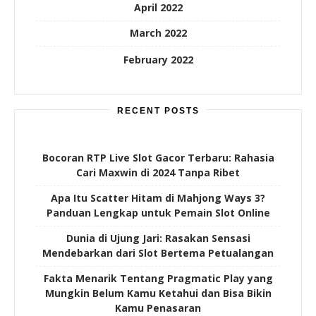
April 2022
March 2022
February 2022
RECENT POSTS
Bocoran RTP Live Slot Gacor Terbaru: Rahasia
Cari Maxwin di 2024 Tanpa Ribet
Apa Itu Scatter Hitam di Mahjong Ways 3?
Panduan Lengkap untuk Pemain Slot Online
Dunia di Ujung Jari: Rasakan Sensasi
Mendebarkan dari Slot Bertema Petualangan
Fakta Menarik Tentang Pragmatic Play yang
Mungkin Belum Kamu Ketahui dan Bisa Bikin
Kamu Penasaran