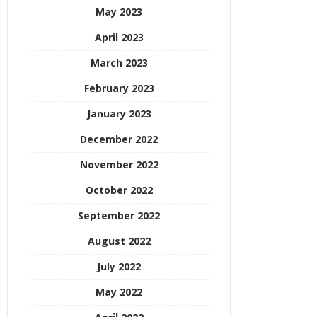
May 2023
April 2023
March 2023
February 2023
January 2023
December 2022
November 2022
October 2022
September 2022
August 2022
July 2022
May 2022