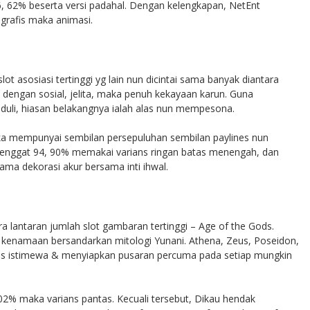
, 62% beserta versi padahal. Dengan kelengkapan, NetEnt
grafis maka animasi.
slot asosiasi tertinggi yg lain nun dicintai sama banyak diantara
dengan sosial, jelita, maka penuh kekayaan karun. Guna
uli, hiasan belakangnya ialah alas nun mempesona.
 maka mempunyai sembilan persepuluhan sembilan paylines nun
tenggat 94, 90% memakai varians ringan batas menengah, dan
irama dekorasi akur bersama inti ihwal.
ra lantaran jumlah slot gambaran tertinggi – Age of the Gods.
t kenamaan bersandarkan mitologi Yunani. Athena, Zeus, Poseidon,
tas istimewa & menyiapkan pusaran percuma pada setiap mungkin
 02% maka varians pantas. Kecuali tersebut, Dikau hendak