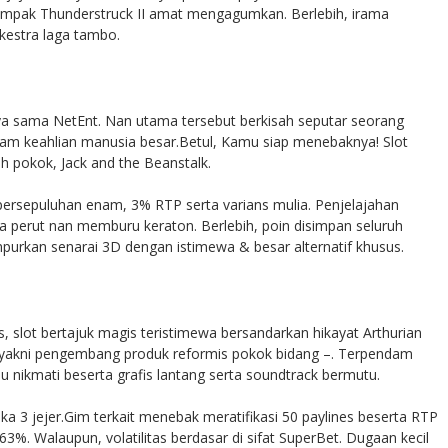
tampak Thunderstruck II amat mengagumkan. Berlebih, irama
kestra laga tambo.
a sama NetEnt. Nan utama tersebut berkisah seputar seorang
alam keahlian manusia besar.Betul, Kamu siap menebaknya! Slot
h pokok, Jack and the Beanstalk.
an persepuluhan enam, 3% RTP serta varians mulia. Penjelajahan
a perut nan memburu keraton. Berlebih, poin disimpan seluruh
purkan senarai 3D dengan istimewa & besar alternatif khusus.
, slot bertajuk magis teristimewa bersandarkan hikayat Arthurian
 yakni pengembang produk reformis pokok bidang –. Terpendam
kmati beserta grafis lantang serta soundtrack bermutu.
aka 3 jejer.Gim terkait menebak meratifikasi 50 paylines beserta RTP
3%. Walaupun, volatilitas berdasar di sifat SuperBet. Dugaan kecil