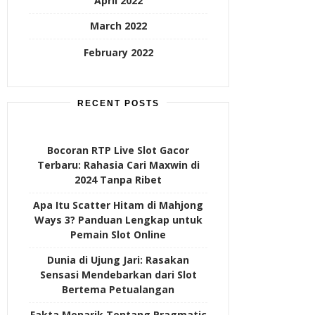
April 2022
March 2022
February 2022
RECENT POSTS
Bocoran RTP Live Slot Gacor
Terbaru: Rahasia Cari Maxwin di
2024 Tanpa Ribet
Apa Itu Scatter Hitam di Mahjong
Ways 3? Panduan Lengkap untuk
Pemain Slot Online
Dunia di Ujung Jari: Rasakan
Sensasi Mendebarkan dari Slot
Bertema Petualangan
Fakta Menarik Tentang Pragmatic