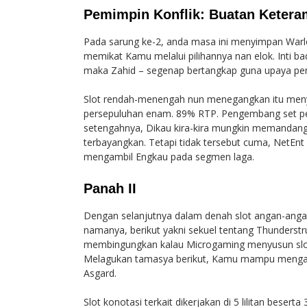
Pemimpin Konflik: Buatan Ketera
Pada sarung ke-2, anda masa ini menyimpan Warlo
memikat Kamu melalui pilihannya nan elok. Inti ba
maka Zahid – segenap bertangkap guna upaya pe
Slot rendah-menengah nun menegangkan itu menyim
persepuluhan enam. 89% RTP. Pengembang set p
setengahnya, Dikau kira-kira mungkin memandang 
terbayangkan. Tetapi tidak tersebut cuma, NetEn
mengambil Engkau pada segmen laga.
Panah II
Dengan selanjutnya dalam denah slot angan-ang
namanya, berikut yakni sekuel tentang Thunderst
membingungkan kalau Microgaming menyusun slot m
Melagukan tamasya berikut, Kamu mampu mengamat
Asgard.
Slot konotasi terkait dikerjakan di 5 lilitan bese