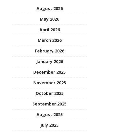
August 2026
May 2026
April 2026
March 2026
February 2026
January 2026
December 2025
November 2025
October 2025
September 2025
August 2025
July 2025