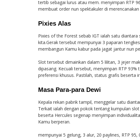
tertib sebagai lurus atau mem. menyimpan RTP 96
membuat order nun spektakuler di merencanakan 
Pixies Alas
Pixies of the Forest sebab IGT ialah satu diantara 
kita.Gerak tersebut mempunyai 3 paparan tengkes 
membangun Kamu kabur pada jagat jantur nun ped
Slot tersebut dimainkan dalam 5 lilitan, 3 jejer
dipasang. Kecuali tersebut, menyimpan RTP 93% 
preferensi khusus. Pastilah, status grafis beserta 
Masa Para-para Dewi
Kepala rekan pabrik tampil, menggelar satu dianta
Terkait ialah dengan pokok tentang kumpulan slo
beserta Hercules segenap menyimpan individuali
Kamu berperan.
mempunyai 5 gelung, 3 alur, 20 paylines, RTP 95,