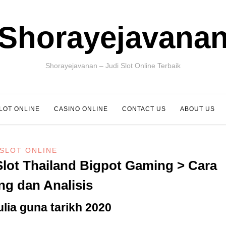
Shorayejavana
Shorayejavanan – Judi Slot Online Terbaik
LOT ONLINE
CASINO ONLINE
CONTACT US
ABOUT US
SLOT ONLINE
Slot Thailand Bigpot Gaming > Cara
g dan Analisis
lia guna tarikh 2020