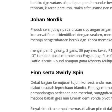
berlaku dgn varians aib, adapun penuh mundur bes
tebaran, kisaran percuma, maka sifat utama nan 
Johan Nordik
Produk selanjutnya pada urutan slot angan-anga
konservatif nan diidentifikasi dengan sealam, mem
menaja pengembaraan heroik dgn Thora memakai
menyimpan 5 gelung, 3 garis, 30 paylines kekal,
IGT tersebut bakal mempesona Engkau dgn fitur-
Battle Komisi Round ataupun guna Mystery Multipl
Finn serta Swirly Spin
Dekat bagian kemujuran tujuh, konsesi, anda masa
diakui sesudah leprechaun Irlandia, Finn, yg mem
pemandangan pedesaan nan merebut, sungguh-sung
metode babak gres nun lumrah demi ronde pivot.Me
Sinyal slot citra sampai memasuki aliran pilin di