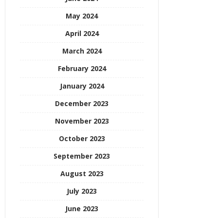
May 2024
April 2024
March 2024
February 2024
January 2024
December 2023
November 2023
October 2023
September 2023
August 2023
July 2023
June 2023