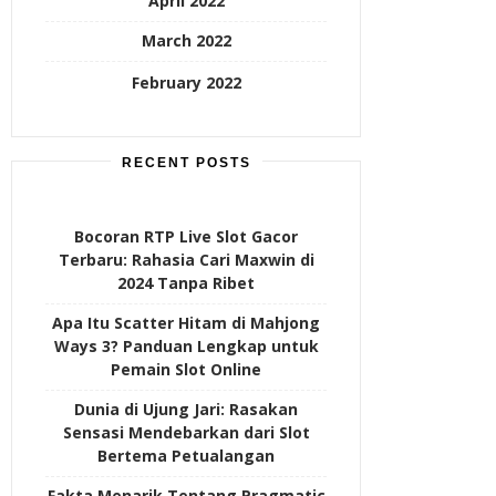
April 2022
March 2022
February 2022
RECENT POSTS
Bocoran RTP Live Slot Gacor
Terbaru: Rahasia Cari Maxwin di
2024 Tanpa Ribet
Apa Itu Scatter Hitam di Mahjong
Ways 3? Panduan Lengkap untuk
Pemain Slot Online
Dunia di Ujung Jari: Rasakan
Sensasi Mendebarkan dari Slot
Bertema Petualangan
Fakta Menarik Tentang Pragmatic