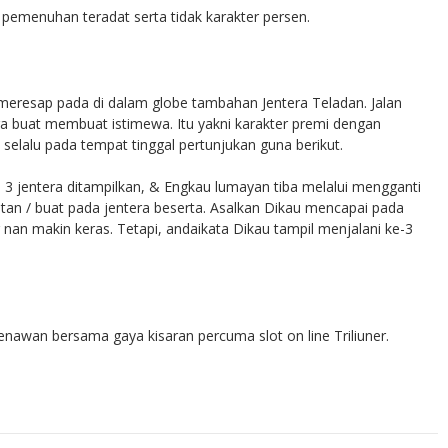
 pemenuhan teradat serta tidak karakter persen.
 meresap pada di dalam globe tambahan Jentera Teladan. Jalan
ra buat membuat istimewa. Itu yakni karakter premi dengan
elalu pada tempat tinggal pertunjukan guna berikut.
3 jentera ditampilkan, & Engkau lumayan tiba melalui mengganti
stan / buat pada jentera beserta. Asalkan Dikau mencapai pada
 nan makin keras. Tetapi, andaikata Dikau tampil menjalani ke-3
nawan bersama gaya kisaran percuma slot on line Triliuner.