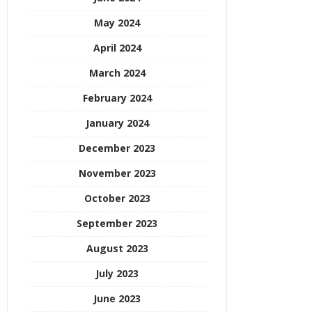
May 2024
April 2024
March 2024
February 2024
January 2024
December 2023
November 2023
October 2023
September 2023
August 2023
July 2023
June 2023