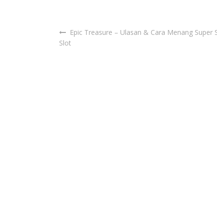
Epic Treasure – Ulasan & Cara Menang Super Slo
Post
Slot
navigation