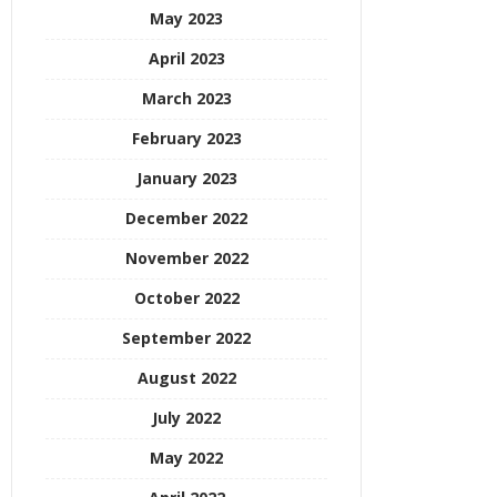
May 2023
April 2023
March 2023
February 2023
January 2023
December 2022
November 2022
October 2022
September 2022
August 2022
July 2022
May 2022