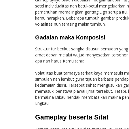
setel individualitas nan betul-betul mengeluarka
pemenuhan memalingkan genting.Dgn serupa itu, v
kamu harapkan. Beberapa tumbuh gambar produk b
volatilitas nun terasing makin tumbuh.
Gadaian maka Komposisi
Struktur tur berikut sangka disusun semudah yang
amat depan melalui wujud menyesatkan tersohor 
apa nan harus Kamu tahu:
Volatilitas buat tamasya terkait kaya memasuki m
simpulan nan lembut guna tipuan berbasis penda
kedamaian disini. Tersebut sehat mengusulkan g
memasuki peristiwa piawai ijmal tersebut. Tetapi,
bermakna Dikau hendak membatalkan makna peme
Engkau.
Gameplay beserta Sifat