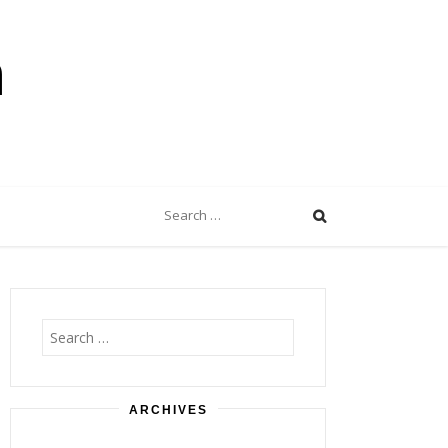
n
Search
for:
Search
for:
ARCHIVES