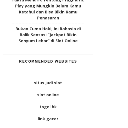
Play yang Mungkin Belum Kamu
Ketahui dan Bisa Bikin Kamu
Penasaran
Bukan Cuma Hoki, Ini Rahasia di
Balik Sensasi “Jackpot Bikin
Senyum Lebar” di Slot Online
RECOMMENDED WEBSITES
situs judi slot
slot online
togel hk
link gacor