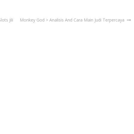
ts Jili
Monkey God > Analisis And Cara Main Judi Terpercaya