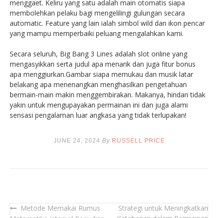
menggaet. Keliru yang satu adalah main otomatis siapa
membolehkan pelaku bagi mengelilingi gulungan secara
automatic. Feature yang lain ialah simbol wild dan ikon pencar
yang mampu memperbaiki peluang mengalahkan kami.
Secara seluruh, Big Bang 3 Lines adalah slot online yang
mengasyikkan serta judul apa menarik dan juga fitur bonus
apa menggiurkan.Gambar siapa memukau dan musik latar
belakang apa menenangkan menghasilkan pengetahuan
bermain-main makin menggembirakan. Makanya, hindari tidak
yakin untuk mengupayakan permainan ini dan juga alami
sensasi pengalaman luar angkasa yang tidak terlupakan!
JUNE 24, 2024
By
RUSSELL PRICE
Metode Memakai Rumus
Strategi untuk Meningkatkan
Post