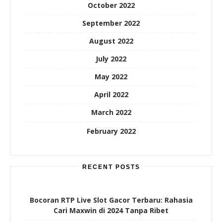
October 2022
September 2022
August 2022
July 2022
May 2022
April 2022
March 2022
February 2022
RECENT POSTS
Bocoran RTP Live Slot Gacor Terbaru: Rahasia
Cari Maxwin di 2024 Tanpa Ribet