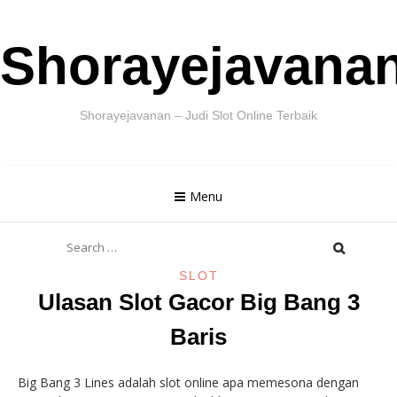
Skip
Shorayejavana
to
content
Shorayejavanan – Judi Slot Online Terbaik
Menu
Search
for:
SLOT
Ulasan Slot Gacor Big Bang 3
Baris
Big Bang 3 Lines adalah slot online apa memesona dengan