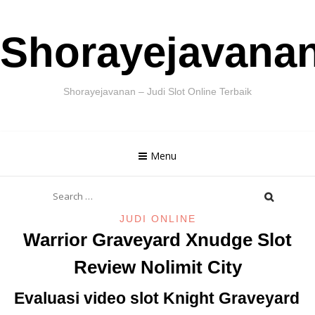
Skip
Shorayejavana
to
content
Shorayejavanan – Judi Slot Online Terbaik
Menu
Search
for:
JUDI ONLINE
Warrior Graveyard Xnudge Slot
Review Nolimit City
Evaluasi video slot Knight Graveyard