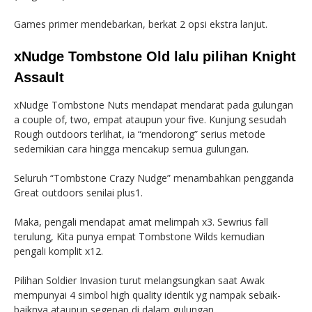
Games primer mendebarkan, berkat 2 opsi ekstra lanjut.
xNudge Tombstone Old lalu pilihan Knight
Assault
xNudge Tombstone Nuts mendapat mendarat pada gulungan
a couple of, two, empat ataupun your five. Kunjung sesudah
Rough outdoors terlihat, ia “mendorong” serius metode
sedemikian cara hingga mencakup semua gulungan.
Seluruh “Tombstone Crazy Nudge” menambahkan pengganda
Great outdoors senilai plus1.
Maka, pengali mendapat amat melimpah x3. Sewrius fall
terulung, Kita punya empat Tombstone Wilds kemudian
pengali komplit x12.
Pilihan Soldier Invasion turut melangsungkan saat Awak
mempunyai 4 simbol high quality identik yg nampak sebaik-
baiknya ataupun segenap di dalam gulungan.