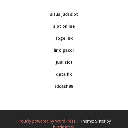
situs judi slot
slot online
togel hk
link gacor
Judi slot
data hk
idcash88
Proudly powered by WordPress
|
Theme: Sister by
hustlestock
.