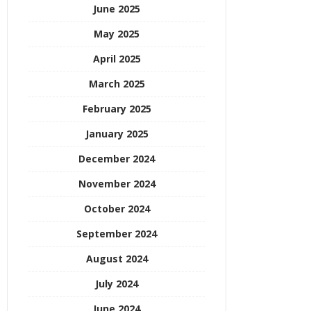
June 2025
May 2025
April 2025
March 2025
February 2025
January 2025
December 2024
November 2024
October 2024
September 2024
August 2024
July 2024
June 2024