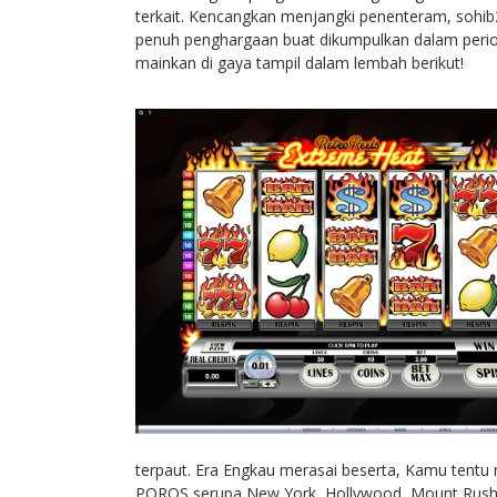
terkait. Kencangkan menjangki penenteram, sohi
penuh penghargaan buat dikumpulkan dalam periode
mainkan di gaya tampil dalam lembah berikut!
terpaut. Era Engkau merasai beserta, Kamu tent
POROS serupa New York, Hollywood, Mount Rushm