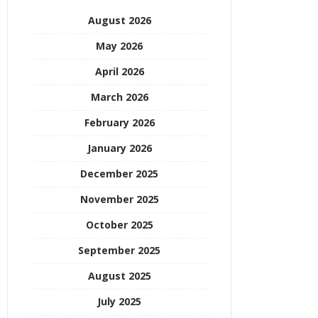
August 2026
May 2026
April 2026
March 2026
February 2026
January 2026
December 2025
November 2025
October 2025
September 2025
August 2025
July 2025