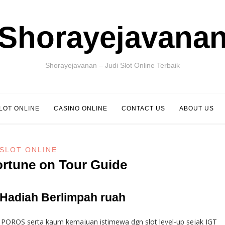
Shorayejavana
Shorayejavanan – Judi Slot Online Terbaik
LOT ONLINE
CASINO ONLINE
CONTACT US
ABOUT US
SLOT ONLINE
ortune on Tour Guide
 Hadiah Berlimpah ruah
OROS serta kaum kemajuan istimewa dgn slot level-up sejak IGT