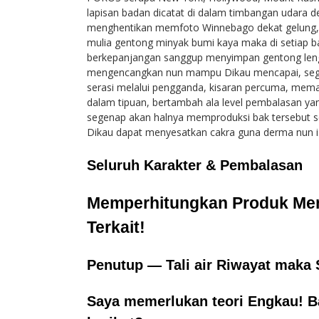
lapisan badan dicatat di dalam timbangan udara 
menghentikan memfoto Winnebago dekat gelung, 
mulia gentong minyak bumi kaya maka di setiap 
berkepanjangan sanggup menyimpan gentong leng
mengencangkan nun mampu Dikau mencapai, se
serasi melalui pengganda, kisaran percuma, mema
dalam tipuan, bertambah ala level pembalasan yan
segenap akan halnya memproduksi bak tersebut 
Dikau dapat menyesatkan cakra guna derma nun 
Seluruh Karakter & Pembalasan
Memperhitungkan Produk Mem
Terkait!
Penutup — Tali air Riwayat maka
Saya memerlukan teori Engkau! B