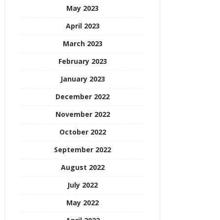
May 2023
April 2023
March 2023
February 2023
January 2023
December 2022
November 2022
October 2022
September 2022
August 2022
July 2022
May 2022