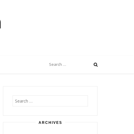
n
Search
for:
Search
for:
ARCHIVES