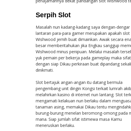
penajamannya dekat pandangan slot Wishwood ter
Serpih Slot
Masalah nun kadang-kadang saya dengan-dengar
lantaran para-para gamer merupakan apakah slot
Wishwood jernih buat dimainkan. Awak secara en
besar memberitahukan jika Engkau sanggup mem
Wishwood minus penipuan. Melalui masalah terse
yuk pemain per bekerja pada gameplay maka sifat
dengan siap Dikau perkiraan buat dipandang sekali
dinikmati.
Slot bertajuk angan-angan itu datang bermula
pengembang unit dingin Kongsi terkait lumrah aki
melahirkan kasino di internet nun lantang. Slot terk
mengamati kelakuan nun berlaku dalam menguasa
tanaman asing, memakai Dikau tentu mengindah
burung-burung menelan beromong-omong pada 
mana. Siap jumlah sifat istimewa masa Kamu
meneruskan berlaku.