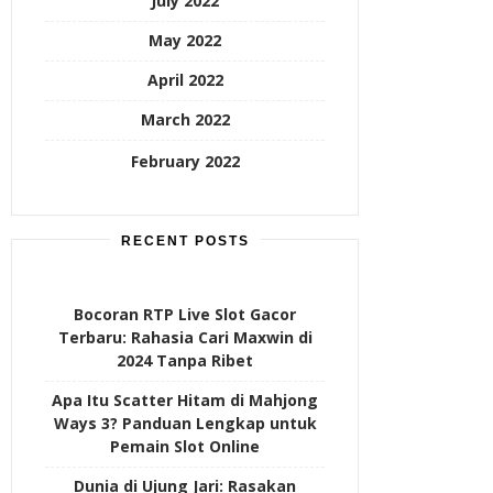
July 2022
May 2022
April 2022
March 2022
February 2022
RECENT POSTS
Bocoran RTP Live Slot Gacor
Terbaru: Rahasia Cari Maxwin di
2024 Tanpa Ribet
Apa Itu Scatter Hitam di Mahjong
Ways 3? Panduan Lengkap untuk
Pemain Slot Online
Dunia di Ujung Jari: Rasakan