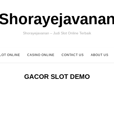
Shorayejavana
Shorayejavanan – Judi Slot Online Terbaik
LOT ONLINE
CASINO ONLINE
CONTACT US
ABOUT US
GACOR SLOT DEMO