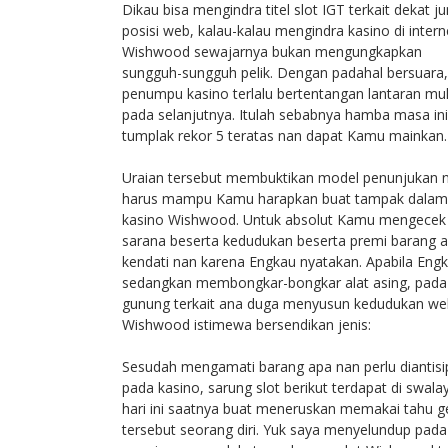
Dikau bisa mengindra titel slot IGT terkait dekat j
posisi web, kalau-kalau mengindra kasino di intern
Wishwood sewajarnya bukan mengungkapkan
sungguh-sungguh pelik. Dengan padahal bersuara,
penumpu kasino terlalu bertentangan lantaran mul
pada selanjutnya. Itulah sebabnya hamba masa in
tumplak rekor 5 teratas nan dapat Kamu mainkan.
Uraian tersebut membuktikan model penunjukan 
harus mampu Kamu harapkan buat tampak dalam
kasino Wishwood. Untuk absolut Kamu mengecek
sarana beserta kedudukan beserta premi barang 
kendati nan karena Engkau nyatakan. Apabila Eng
sedangkan membongkar-bongkar alat asing, pada 
gunung terkait ana duga menyusun kedudukan web
Wishwood istimewa bersendikan jenis:
Sesudah mengamati barang apa nan perlu diantisi
pada kasino, sarung slot berikut terdapat di swala
hari ini saatnya buat meneruskan memakai tahu g
tersebut seorang diri. Yuk saya menyelundup pada