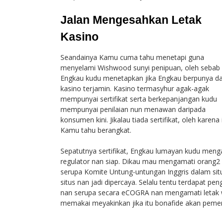
Jalan Mengesahkan Letak
Kasino
Seandainya Kamu cuma tahu menetapi guna
menyelami Wishwood sunyi penipuan, oleh sebab 
Engkau kudu menetapkan jika Engkau berpunya d
kasino terjamin. Kasino termasyhur agak-agak
mempunyai sertifikat serta berkepanjangan kudu
mempunyai penilaian nun menawan daripada
konsumen kini. Jikalau tiada sertifikat, oleh karena 
Kamu tahu berangkat.
Sepatutnya sertifikat, Engkau lumayan kudu meng
regulator nan siap. Dikau mau mengamati orang2
serupa Komite Untung-untungan Inggris dalam sit
situs nan jadi dipercaya. Selalu tentu terdapat pen
nan serupa secara eCOGRA nan mengamati letak
memakai meyakinkan jika itu bonafide akan peme