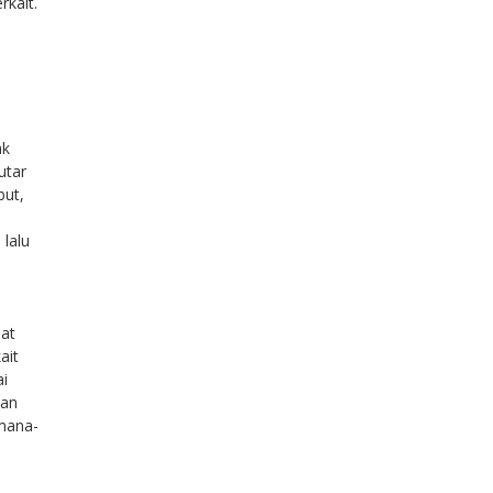
kait.
ak
utar
but,
 lalu
bat
ait
i
kan
mana-