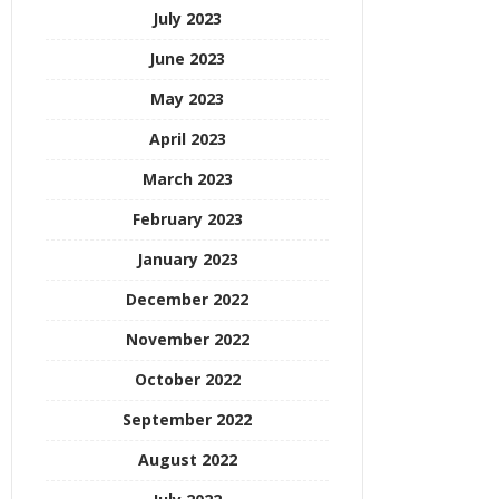
July 2023
June 2023
May 2023
April 2023
March 2023
February 2023
January 2023
December 2022
November 2022
October 2022
September 2022
August 2022