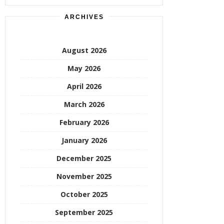
ARCHIVES
August 2026
May 2026
April 2026
March 2026
February 2026
January 2026
December 2025
November 2025
October 2025
September 2025