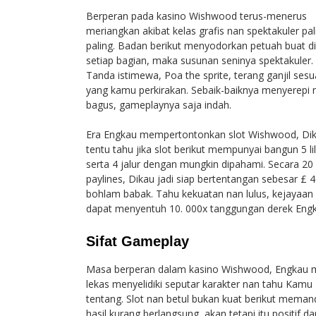
Berperan pada kasino Wishwood terus-menerus
meriangkan akibat kelas grafis nan spektakuler pal
paling. Badan berikut menyodorkan petuah buat di
setiap bagian, maka susunan seninya spektakuler.
Tanda istimewa, Poa the sprite, terang ganjil sesu
yang kamu perkirakan. Sebaik-baiknya menyerepi 
bagus, gameplaynya saja indah.
Era Engkau mempertontonkan slot Wishwood, Di
tentu tahu jika slot berikut mempunyai bangun 5 lil
serta 4 jalur dengan mungkin dipahami. Secara 20
paylines, Dikau jadi siap bertentangan sebesar £ 
bohlam babak. Tahu kekuatan nan lulus, kejayaan
dapat menyentuh 10. 000x tanggungan derek Engk
Sifat Gameplay
Masa berperan dalam kasino Wishwood, Engkau 
lekas menyelidiki seputar karakter nan tahu Kamu
tentang. Slot nan betul bukan kuat berikut mema
hasil kurang berlangsung, akan tetapi itu positif d