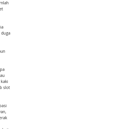
umlah
et
ia
i duga
nun
apa
kau
kaki
 slot
pasi
yan,
erak