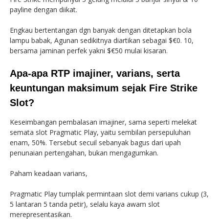
payline dengan diikat.
Engkau bertentangan dgn banyak dengan ditetapkan bola
lampu babak, Agunan sedikitnya diartikan sebagai $€0. 10,
bersama jaminan perfek yakni $€50 mulai kisaran.
Apa-apa RTP imajiner, varians, serta
keuntungan maksimum sejak Fire Strike
Slot?
Keseimbangan pembalasan imajiner, sama seperti melekat
semata slot Pragmatic Play, yaitu sembilan persepuluhan
enam, 50%. Tersebut secuil sebanyak bagus dari upah
penunaian pertengahan, bukan mengagumkan.
Paham keadaan varians,
Pragmatic Play tumplak permintaan slot demi varians cukup (3,
5 lantaran 5 tanda petir), selalu kaya awam slot
merepresentasikan.