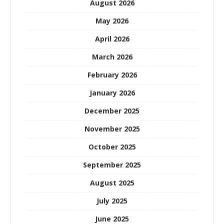
August 2026
May 2026
April 2026
March 2026
February 2026
January 2026
December 2025
November 2025
October 2025
September 2025
August 2025
July 2025
June 2025