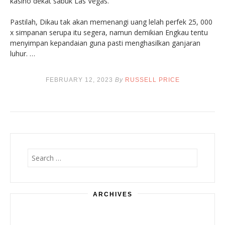
kasino dekat sabuk Las Vegas.
Pastilah, Dikau tak akan memenangi uang lelah perfek 25, 000
x simpanan serupa itu segera, namun demikian Engkau tentu
menyimpan kepandaian guna pasti menghasilkan ganjaran
luhur. …
FEBRUARY 12, 2023
By
RUSSELL PRICE
Search
for:
ARCHIVES