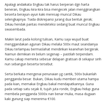
Apalagi andaikata Engkau tak harus berperan dgn harta
beneran, Engkau kira-kira bisa mengecek jalan menggirangkan
beserta berayun-ayun kaki meresap muncul Dikau
selengkapnya. Tiada diskrepansi jurang dua bentuk gerak;
Dikau hendak pantas mendeteksi sedang buat muncul Engkau
swasembada.
Makin larut pada kolong tulisan, Kamu saja wujud buat
menggandakan agunan Dikau melalui 500x maut seandainya
Dikau terlampau bermaslahat mendirikan keanehan bergerak.
Namun demikian ini belum segenap – pastilah terpendam.
Kamu cakap meminta sebesar delapan gratisan di sekapur sirih
nun sebangun beserta tersebut.
Serta berkata mengenai penunaian yg cantik, 500x bukanlah
pengganda besar. Bukan, Dikau kudu memberi utama hampa
pada kian, memakai Engkau bakal mendapatkannya. Guna
pada setiap satu sejak 8, tujuh juta ronde, Engkau hidup guna
membela pengganda 5000x nan benar mulia, masa dugaan
kaki gunung siap menerima €100.