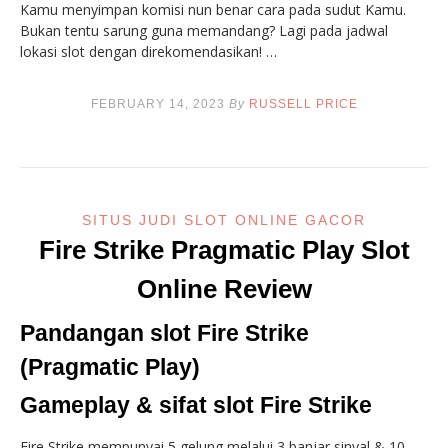
Kamu menyimpan komisi nun benar cara pada sudut Kamu.
Bukan tentu sarung guna memandang? Lagi pada jadwal
lokasi slot dengan direkomendasikan! …
FEBRUARY 14, 2023
By
RUSSELL PRICE
SITUS JUDI SLOT ONLINE GACOR
Fire Strike Pragmatic Play Slot
Online Review
Pandangan slot Fire Strike
(Pragmatic Play)
Gameplay & sifat slot Fire Strike
Fire Strike mempunyai 5 gelung melalui 3 banjar sinyal & 10