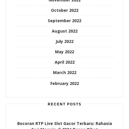
October 2022
September 2022
August 2022
July 2022
May 2022
April 2022
March 2022
February 2022
RECENT POSTS
Bocoran RTP Live Slot Gacor Terbaru: Rahasia