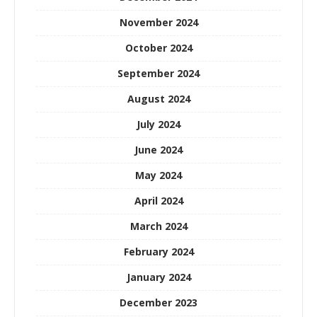
November 2024
October 2024
September 2024
August 2024
July 2024
June 2024
May 2024
April 2024
March 2024
February 2024
January 2024
December 2023