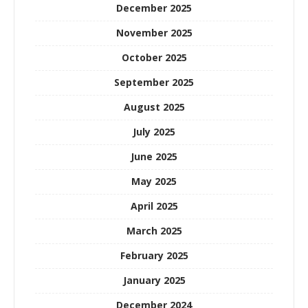
December 2025
November 2025
October 2025
September 2025
August 2025
July 2025
June 2025
May 2025
April 2025
March 2025
February 2025
January 2025
December 2024